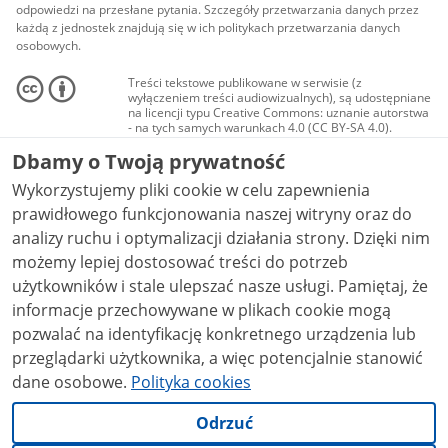
odpowiedzi na przesłane pytania. Szczegóły przetwarzania danych przez
każdą z jednostek znajdują się w ich politykach przetwarzania danych
osobowych.
Treści tekstowe publikowane w serwisie (z
wyłączeniem treści audiowizualnych), są udostępniane
na licencji typu Creative Commons: uznanie autorstwa
- na tych samych warunkach 4.0 (CC BY-SA 4.0).
Materiały audiowizualne, w tym zdjęcia, materiały
Dbamy o Twoją prywatność
audio i wideo, są udostępniane na licencji typu
Creative Commons: uznanie autorstwa użycie
Wykorzystujemy pliki cookie w celu zapewnienia
niekomercyjne - bez utworów zależnych 4.0 (CC BY-
NC-ND 4.0), o ile nie jest to stwierdzone inaczej.
prawidłowego funkcjonowania naszej witryny oraz do
analizy ruchu i optymalizacji działania strony. Dzięki nim
możemy lepiej dostosować treści do potrzeb
użytkowników i stale ulepszać nasze usługi. Pamiętaj, że
informacje przechowywane w plikach cookie mogą
pozwalać na identyfikację konkretnego urządzenia lub
przeglądarki użytkownika, a więc potencjalnie stanowić
dane osobowe.
Polityka cookies
Odrzuć