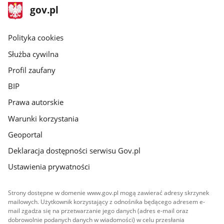
stopka
Strona
gov.pl
gov.pl
główna
gov.pl
Polityka cookies
Służba cywilna
Profil zaufany
BIP
Prawa autorskie
Warunki korzystania
Geoportal
Deklaracja dostępności serwisu Gov.pl
Ustawienia prywatności
Strony dostępne w domenie www.gov.pl mogą zawierać adresy skrzynek
mailowych. Użytkownik korzystający z odnośnika będącego adresem e-
mail zgadza się na przetwarzanie jego danych (adres e-mail oraz
dobrowolnie podanych danych w wiadomości) w celu przesłania