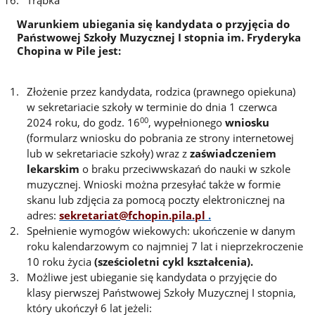
Warunkiem ubiegania się kandydata o przyjęcia do
Państwowej Szkoły Muzycznej I stopnia im. Fryderyka
Chopina w Pile jest:
Złożenie przez kandydata, rodzica (prawnego opiekuna)
w sekretariacie szkoły w terminie do dnia 1 czerwca
00
2024 roku, do godz. 16
, wypełnionego
wniosku
(formularz wniosku do pobrania ze strony internetowej
lub w sekretariacie szkoły) wraz z
zaświadczeniem
lekarskim
o braku przeciwwskazań do nauki w szkole
muzycznej. Wnioski można przesyłać także w formie
skanu lub zdjęcia za pomocą poczty elektronicznej na
adres:
sekretariat@fchopin.pila.pl
.
Spełnienie wymogów wiekowych: ukończenie w danym
roku kalendarzowym co najmniej 7 lat i nieprzekroczenie
10 roku życia
(sześcioletni cykl kształcenia).
Możliwe jest ubieganie się kandydata o przyjęcie do
klasy pierwszej Państwowej Szkoły Muzycznej I stopnia,
który ukończył 6 lat jeżeli: