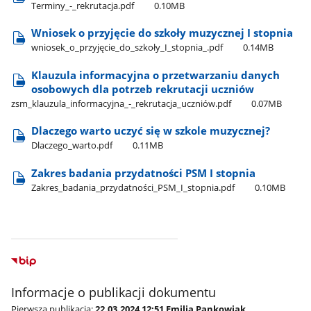
Terminy​_-​_rekrutacja.pdf
0.10MB
Wniosek o przyjęcie do szkoły muzycznej I stopnia
wniosek​_o​_przyjęcie​_do​_szkoły​_I​_stopnia​_.pdf
0.14MB
Klauzula informacyjna o przetwarzaniu danych
osobowych dla potrzeb rekrutacji uczniów
zsm​_klauzula​_informacyjna​_-​_rekrutacja​_uczniów.pdf
0.07MB
Dlaczego warto uczyć się w szkole muzycznej?
Dlaczego​_warto.pdf
0.11MB
Zakres badania przydatności PSM I stopnia
Zakres​_badania​_przydatności​_PSM​_I​_stopnia.pdf
0.10MB
Informacje o publikacji dokumentu
Pierwsza publikacja:
22.03.2024 12:51 Emilia Pankowiak