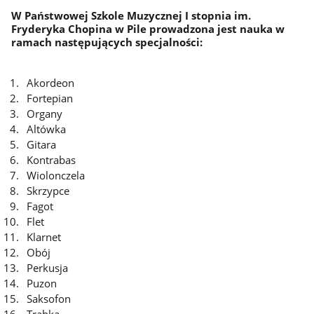
W Państwowej Szkole Muzycznej I stopnia im.
Fryderyka Chopina w Pile prowadzona jest nauka w
ramach następujących specjalności:
Akordeon
Fortepian
Organy
Altówka
Gitara
Kontrabas
Wiolonczela
Skrzypce
Fagot
Flet
Klarnet
Obój
Perkusja
Puzon
Saksofon
Trąbka