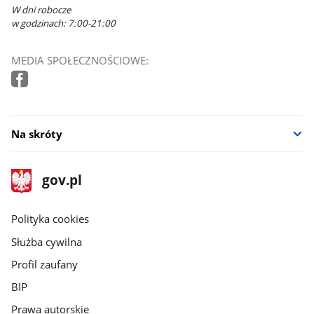
W dni robocze
w godzinach: 7:00-21:00
MEDIA SPOŁECZNOŚCIOWE:
Na skróty
stopka
Strona
gov.pl
gov.pl
główna
gov.pl
Polityka cookies
Służba cywilna
Profil zaufany
BIP
Prawa autorskie