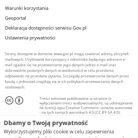
Warunki korzystania
Geoportal
Deklaracja dostępności serwisu Gov.pl
Ustawienia prywatności
Strony dostępne w domenie www.gov.pl mogą zawierać adresy skrzynek
mailowych. Użytkownik korzystający z odnośnika będącego adresem e-
mail zgadza się na przetwarzanie jego danych (adres e-mail oraz
dobrowolnie podanych danych w wiadomości) w celu przesłania
odpowiedzi na przesłane pytania. Szczegóły przetwarzania danych przez
każdą z jednostek znajdują się w ich politykach przetwarzania danych
osobowych.
Treści tekstowe publikowane w serwisie (z
wyłączeniem treści audiowizualnych), są udostępniane
na licencji typu Creative Commons: uznanie autorstwa
- na tych samych warunkach 4.0 (CC BY-SA 4.0).
Materiały audiowizualne, w tym zdjęcia, materiały
Dbamy o Twoją prywatność
audio i wideo, są udostępniane na licencji typu
Creative Commons: uznanie autorstwa użycie
Wykorzystujemy pliki cookie w celu zapewnienia
niekomercyjne - bez utworów zależnych 4.0 (CC BY-
NC-ND 4.0), o ile nie jest to stwierdzone inaczej.