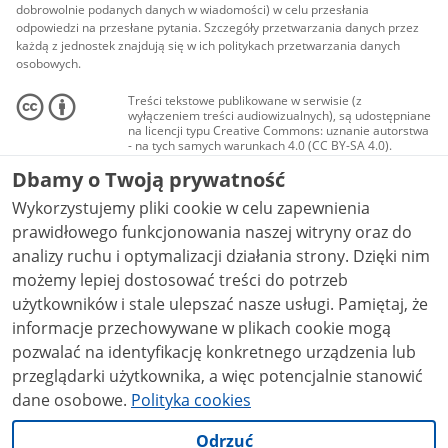
dobrowolnie podanych danych w wiadomości) w celu przesłania
odpowiedzi na przesłane pytania. Szczegóły przetwarzania danych przez
każdą z jednostek znajdują się w ich politykach przetwarzania danych
osobowych.
Treści tekstowe publikowane w serwisie (z
wyłączeniem treści audiowizualnych), są udostępniane
na licencji typu Creative Commons: uznanie autorstwa
- na tych samych warunkach 4.0 (CC BY-SA 4.0).
Materiały audiowizualne, w tym zdjęcia, materiały
Dbamy o Twoją prywatność
audio i wideo, są udostępniane na licencji typu
Creative Commons: uznanie autorstwa użycie
Wykorzystujemy pliki cookie w celu zapewnienia
niekomercyjne - bez utworów zależnych 4.0 (CC BY-
NC-ND 4.0), o ile nie jest to stwierdzone inaczej.
prawidłowego funkcjonowania naszej witryny oraz do
analizy ruchu i optymalizacji działania strony. Dzięki nim
możemy lepiej dostosować treści do potrzeb
użytkowników i stale ulepszać nasze usługi. Pamiętaj, że
informacje przechowywane w plikach cookie mogą
pozwalać na identyfikację konkretnego urządzenia lub
przeglądarki użytkownika, a więc potencjalnie stanowić
dane osobowe.
Polityka cookies
Odrzuć