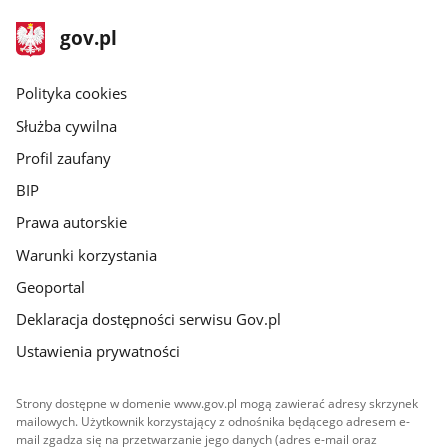
stopka
Strona
gov.pl
gov.pl
główna
gov.pl
Polityka cookies
Służba cywilna
Profil zaufany
BIP
Prawa autorskie
Warunki korzystania
Geoportal
Deklaracja dostępności serwisu Gov.pl
Ustawienia prywatności
Strony dostępne w domenie www.gov.pl mogą zawierać adresy skrzynek
mailowych. Użytkownik korzystający z odnośnika będącego adresem e-
mail zgadza się na przetwarzanie jego danych (adres e-mail oraz