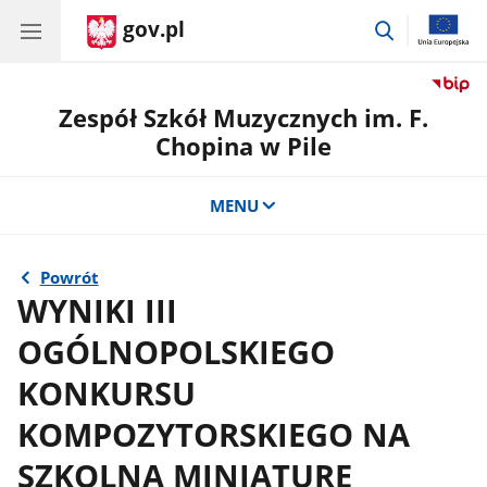
gov.pl
przejdź
do
wyszukiwar
Zespół Szkół Muzycznych im. F.
Chopina w Pile
MENU
Powrót
WYNIKI III
OGÓLNOPOLSKIEGO
KONKURSU
KOMPOZYTORSKIEGO NA
SZKOLNĄ MINIATURĘ