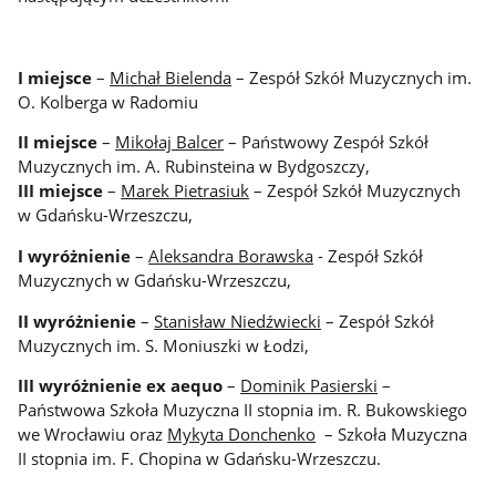
I miejsce
–
Michał Bielenda
– Zespół Szkół Muzycznych im.
O. Kolberga w Radomiu
II miejsce
–
Mikołaj Balcer
– Państwowy Zespół Szkół
Muzycznych im. A. Rubinsteina w Bydgoszczy,
III miejsce
–
Marek Pietrasiuk
– Zespół Szkół Muzycznych
w Gdańsku-Wrzeszczu,
I wyróżnienie
–
Aleksandra Borawska
- Zespół Szkół
Muzycznych w Gdańsku-Wrzeszczu,
II wyróżnienie
–
Stanisław Niedźwiecki
– Zespół Szkół
Muzycznych im. S. Moniuszki w Łodzi,
III wyróżnienie ex aequo
–
Dominik Pasierski
–
Państwowa Szkoła Muzyczna II stopnia im. R. Bukowskiego
we Wrocławiu oraz
Mykyta Donchenko
– Szkoła Muzyczna
II stopnia im. F. Chopina w Gdańsku-Wrzeszczu.