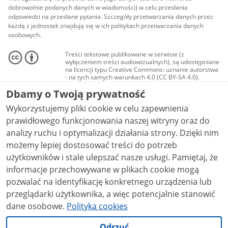
dobrowolnie podanych danych w wiadomości) w celu przesłania
odpowiedzi na przesłane pytania. Szczegóły przetwarzania danych przez
każdą z jednostek znajdują się w ich politykach przetwarzania danych
osobowych.
Treści tekstowe publikowane w serwisie (z
wyłączeniem treści audiowizualnych), są udostępniane
na licencji typu Creative Commons: uznanie autorstwa
- na tych samych warunkach 4.0 (CC BY-SA 4.0).
Materiały audiowizualne, w tym zdjęcia, materiały
Dbamy o Twoją prywatność
audio i wideo, są udostępniane na licencji typu
Creative Commons: uznanie autorstwa użycie
Wykorzystujemy pliki cookie w celu zapewnienia
niekomercyjne - bez utworów zależnych 4.0 (CC BY-
NC-ND 4.0), o ile nie jest to stwierdzone inaczej.
prawidłowego funkcjonowania naszej witryny oraz do
analizy ruchu i optymalizacji działania strony. Dzięki nim
możemy lepiej dostosować treści do potrzeb
użytkowników i stale ulepszać nasze usługi. Pamiętaj, że
informacje przechowywane w plikach cookie mogą
pozwalać na identyfikację konkretnego urządzenia lub
przeglądarki użytkownika, a więc potencjalnie stanowić
dane osobowe.
Polityka cookies
Odrzuć