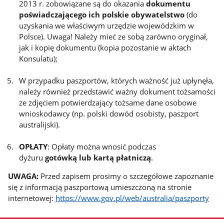
2013 r. zobowiązane są do okazania
dokumentu
poświadczającego ich polskie obywatelstwo
(do
uzyskania we właściwym urzędzie wojewódzkim w
Polsce). Uwaga! Należy mieć ze sobą zarówno oryginał,
jak i kopię dokumentu (kopia pozostanie w aktach
Konsulatu);
W przypadku paszportów, których ważność już upłynęła,
należy również przedstawić ważny dokument tożsamości
ze zdjęciem potwierdzający tożsame dane osobowe
wnioskodawcy (np. polski dowód osobisty, paszport
australijski).
OPŁATY
: Opłaty można wnosić podczas
dyżuru
gotówką lub kartą płatniczą
.
UWAGA:
Przed zapisem prosimy o szczegółowe zapoznanie
się z informacją paszportową umieszczoną na stronie
internetowej:
https://www.gov.pl/web/australia/paszporty