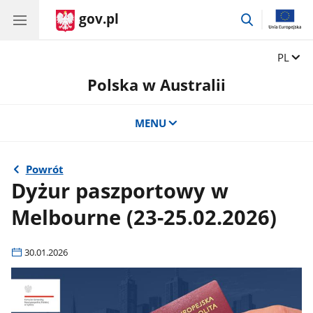
gov.pl
przejdź
do
wyszukiwar
Zmień 
PL
Polska w Australii
MENU
Powrót
Dyżur paszportowy w
Melbourne (23-25.02.2026)
30.01.2026