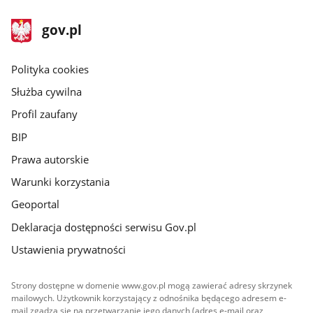
stopka
Strona
gov.pl
gov.pl
główna
gov.pl
Polityka cookies
Służba cywilna
Profil zaufany
BIP
Prawa autorskie
Warunki korzystania
Geoportal
Deklaracja dostępności serwisu Gov.pl
Ustawienia prywatności
Strony dostępne w domenie www.gov.pl mogą zawierać adresy skrzynek
mailowych. Użytkownik korzystający z odnośnika będącego adresem e-
mail zgadza się na przetwarzanie jego danych (adres e-mail oraz