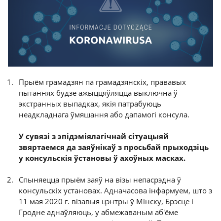
Прыём грамадзян па грамадзянскіх, прававых
пытаннях будзе ажыццяўляцца выключна ў
экстранных выпадках, якія патрабуюць
неадкладнага ўмяшання або дапамогі консула.
У сувязі з эпідэміялагічнай сітуацыяй
звяртаемся да заяўнікаў з просьбай прыходзіць
у консульскія ўстановы ў ахоўных масках.
Спыняецца прыём заяў на візы непасрэдна ў
консульскіх установах. Адначасова інфармуем, што з
11 мая 2020 г. візавыя цэнтры ў Мінску, Брэсце і
Гродне аднаўляюць, у абмежаваным аб'ёме