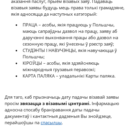
аказання паслуг, прыём візавых заяў. Падаваць
візавыя заявы будуць мець права толькі грамадзяне,
якія адносяцца да наступных катэгорый:
ПРАЦА – асобы, якія працуюць у Польшчы,
маюць сапраўдны дазвол на працу, заяву аб
даручэнні выконвання працы або дазвол на
сезонную працу, які ўнесены ў рэестр заяў;
СТУДЭНТЫ І НАВУЧЭНЦЫ, якія навучаюцца ў
Польшчы;
КІРОЎЦЫ – асобы, якія здзяйсняюць
міжнародныя грузавыя перавозкі;
КАРТА ПАЛЯКА – уладальнікі Карты паляка.
Для таго, каб прызначыць дату падачы візавай заявы
просім
звязацца з візавымі цэнтрамі.
Інфармацыю
адносна спосабу браніравання даты падачы
дакументаў і кантактныя дадзеныя Вы знойдзеце,
перайшоўшы па
спасылцы
.