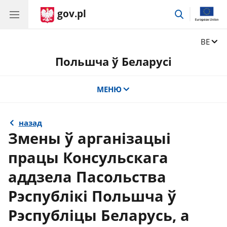
gov.pl
Перайсці
да
пошуку
Zmień j
BE
Польшча ў Беларусі
МЕНЮ
назад
Змены ў арганізацыі
працы Консульскага
аддзела Пасольства
Рэспублікі Польшча ў
Рэспубліцы Беларусь, а