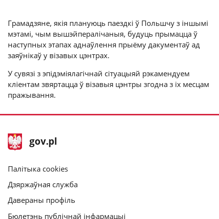
Грамадзяне, якія плануюць паездкі ў Польшчу з іншымі
мэтамі, чым вышэйпералічаныя, будуць прымацца ў
наступных этапах аднаўлення прыёму дакументаў ад
заяўнікаў у візавых цэнтрах.
У сувязі з эпідэміялагічнай сітуацыяй рэкамендуем
кліентам звяртацца ў візавыя цэнтры згодна з іх месцам
пражывання.
stopka
Галоўная
gov.pl
gov.pl
старонка
gov.pl
Палітыка cookies
Дзяржаўная служба
Давераны профіль
Бюлетэнь публічнай інфармацыі