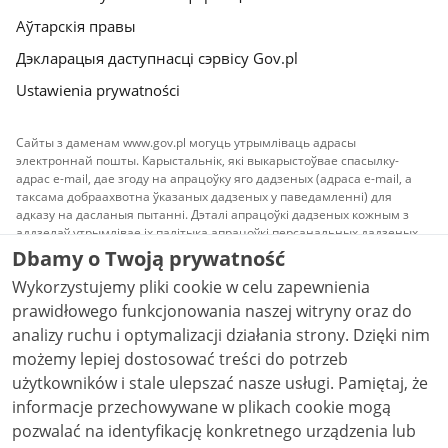
Аўтарскія правы
Дэкларацыя даступнасці сэрвісу Gov.pl
Ustawienia prywatności
Сайты з даменам www.gov.pl могуць утрымліваць адрасы
электроннай пошты. Карыстальнік, які выкарыстоўвае спасылку-
адрас e-mail, дае згоду на апрацоўку яго дадзеных (адраса e-mail, а
таксама добраахвотна ўказаных дадзеных у паведамленні) для
адказу на дасланыя пытанні. Дэталі апрацоўкі дадзеных кожным з
аддзелаў утрымлівае іх палітыка апрацоўкі персанальных дадзеных.
Dbamy o Twoją prywatność
Увесь інфармацыйны змест сайта даступны па
Wykorzystujemy pliki cookie w celu zapewnienia
ліцэнзіі
Прызнанне аўтарства 3.0 Польшча
, калі не
ўстаноўлена іншае.
prawidłowego funkcjonowania naszej witryny oraz do
analizy ruchu i optymalizacji działania strony. Dzięki nim
możemy lepiej dostosować treści do potrzeb
użytkowników i stale ulepszać nasze usługi. Pamiętaj, że
informacje przechowywane w plikach cookie mogą
pozwalać na identyfikację konkretnego urządzenia lub