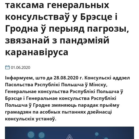
таксама генеральных
консульстваў у Брэсце і
Гродна ў перыяд пагрозы,
звязанай з пандэміяй
каранавіруса
01.06.2020
Інфармуем, што да 28.08.2020 г. Консульскі аддзел
Пасольства Рэспублікі Польшча ў Мінску,
Генеральнае консульства Рэспублікі Польшча ў
Брэсце і Генеральнае консульства Рэспублікі
Польшча ў Гродне змяняюць парадак прыёму
грамадзян па асобных пытаннях дзейнасці
консульскіх устаноў.