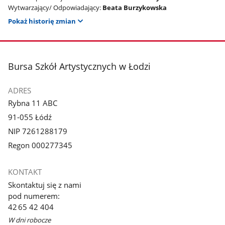
Wytwarzający/ Odpowiadający:
Beata Burzykowska
Pokaż historię zmian
stopka
Bursa Szkół Artystycznych w Łodzi
ADRES
Rybna 11 ABC
91-055 Łódź
NIP 7261288179
Regon 000277345
KONTAKT
Skontaktuj się z nami
pod numerem:
42 65 42 404
W dni robocze