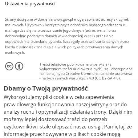
Ustawienia prywatności
Strony dostępne w domenie www.gov.pl mogą zawierać adresy skrzynek
mailowych. Użytkownik korzystający z odnośnika będącego adresem e-
mail zgadza się na przetwarzanie jego danych (adres e-mail oraz
dobrowolnie podanych danych w wiadomości) w celu przesłania
odpowiedzi na przesłane pytania. Szczegóły przetwarzania danych przez
każdą z jednostek znajdują się w ich politykach przetwarzania danych
osobowych.
Treści tekstowe publikowane w serwisie (z
wyłączeniem treści audiowizualnych), są udostępniane
na licencji typu Creative Commons: uznanie autorstwa
- na tych samych warunkach 4.0 (CC BY-SA 4.0).
Materiały audiowizualne, w tym zdjęcia, materiały
Dbamy o Twoją prywatność
audio i wideo, są udostępniane na licencji typu
Creative Commons: uznanie autorstwa użycie
Wykorzystujemy pliki cookie w celu zapewnienia
niekomercyjne - bez utworów zależnych 4.0 (CC BY-
NC-ND 4.0), o ile nie jest to stwierdzone inaczej.
prawidłowego funkcjonowania naszej witryny oraz do
analizy ruchu i optymalizacji działania strony. Dzięki nim
możemy lepiej dostosować treści do potrzeb
użytkowników i stale ulepszać nasze usługi. Pamiętaj, że
informacje przechowywane w plikach cookie mogą