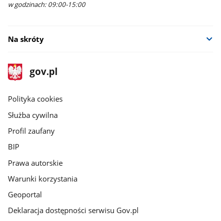
w godzinach: 09:00-15:00
Na skróty
stopka
Strona
gov.pl
gov.pl
główna
gov.pl
Polityka cookies
Służba cywilna
Profil zaufany
BIP
Prawa autorskie
Warunki korzystania
Geoportal
Deklaracja dostępności serwisu Gov.pl