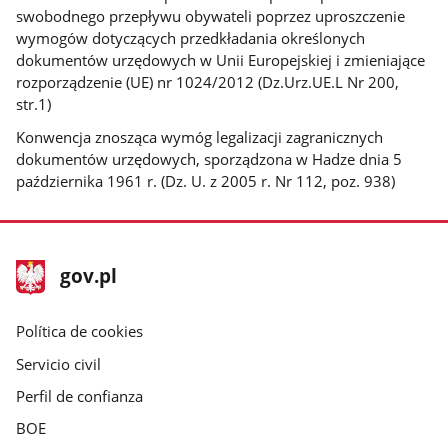
swobodnego przepływu obywateli poprzez uproszczenie
wymogów dotyczących przedkładania określonych
dokumentów urzędowych w Unii Europejskiej i zmieniające
rozporządzenie (UE) nr 1024/2012 (Dz.Urz.UE.L Nr 200,
str.1)
Konwencja znosząca wymóg legalizacji zagranicznych
dokumentów urzędowych, sporządzona w Hadze dnia 5
października 1961 r. (Dz. U. z 2005 r. Nr 112, poz. 938)
stopka
Página
gov.pl
gov.pl
principal
gov.pl
Política de cookies
Servicio civil
Perfil de confianza
BOE