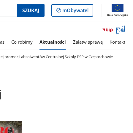
Logowanie
SZUKAJ
mObywatel
do
panelu
Otwórz
okno
z
as
Co robimy
Aktualności
Załatw sprawę
Kontakt
tłumac
języka
stej promocji absolwentów Centralnej Szkoły PSP w Częstochowie
migowe
j