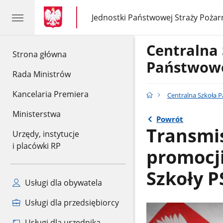
gov.pl
gov.pl
Jednostki Państwowej Straży Pożar
gov.pl
Jednostki
Państwowej
Straży
Centralna
Pożarnej
gov.pl
Strona główna
Państwowe
Rada Ministrów
Kancelaria Premiera
Centralna Szkoła 
Ministerstwa
Powrót
Transmis
Urzędy, instytucje
i placówki RP
promocj
Szkoły 
Usługi dla obywatela
Usługi dla przedsiębiorcy
Usługi dla urzędnika