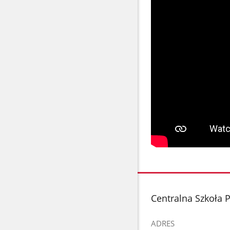
stopka
Centralna Szkoła 
ADRES