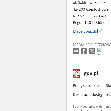
ul. Sabinowska 62/64
42-200 Częstochowa
NIP 573-11-77-649
Regon 150123657
Mapa dojazdu
Link
otworzy
MEDIA SPOŁECZNOŚC
się
w
nowym
oknie
stopka
Strona
gov.pl
gov.pl
główna
gov.pl
Polityka cookies
Sł
Deklaracja dostępnośc
Strony dostępne w domenie
danych (adres e-mail oraz 