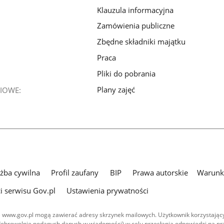
Klauzula informacyjna
Zamówienia publiczne
Zbędne składniki majątku
Praca
Pliki do pobrania
Plany zajęć
IOWE:
użba cywilna
Profil zaufany
BIP
Prawa autorskie
Warunki
i serwisu Gov.pl
Ustawienia prywatności
 www.gov.pl mogą zawierać adresy skrzynek mailowych. Użytkownik korzystający
dobrowolnie podanych danych w wiadomości) w celu przesłania odpowiedzi na prz