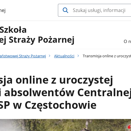
nej
 Szkoła
j Straży Pożarnej
O n
Państwowej Straży Pożarnej
Aktualności
Transmisja online z uroczy
ja online z uroczystej
i absolwentów Centralne
PSP w Częstochowie