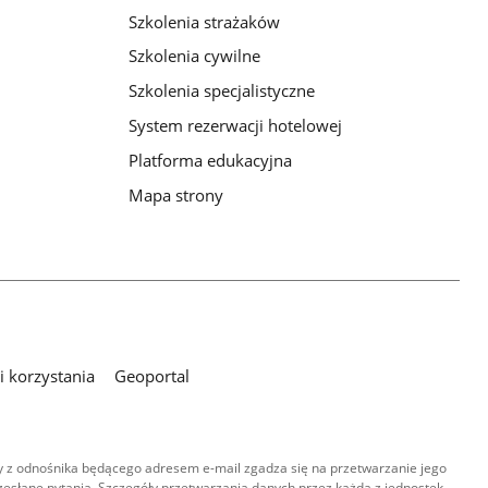
Szkolenia strażaków
Szkolenia cywilne
Szkolenia specjalistyczne
System rezerwacji hotelowej
Platforma edukacyjna
Mapa strony
 korzystania
Geoportal
 z odnośnika będącego adresem e-mail zgadza się na przetwarzanie jego
esłane pytania. Szczegóły przetwarzania danych przez każdą z jednostek