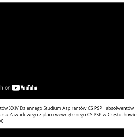
tów XXIV Dziennego Studium Aspirantów CS PSP i absolwentów
Kursu Zawodowego z placu wewnętrznego CS PSP w Częstochowie 
00