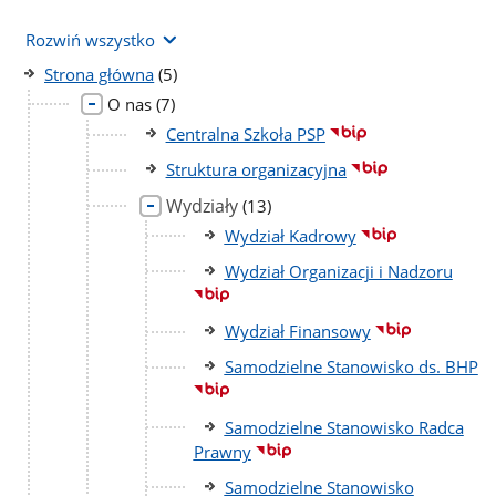
Rozwiń wszystko
liczba
Strona główna
(5)
podstron
liczba
O nas
(7)
podstron
Centralna Szkoła PSP
Struktura organizacyjna
Wydziały
liczba
(13)
podstron
Wydział Kadrowy
Wydział Organizacji i Nadzoru
Wydział Finansowy
Samodzielne Stanowisko ds. BHP
Samodzielne Stanowisko Radca
Prawny
Samodzielne Stanowisko