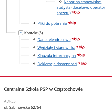
Nabór na stanowisko:
stażysta (docelowo operator
sprzętu)
Pliki do pobrania
liczba
Kontakt
(5)
podstron
Dane teleadresowe
Wydziały i stanowiska
Klauzula informacyjna
Deklaracja dostępności
stopka
Centralna Szkoła PSP w Częstochowie
ADRES
ul. Sabinowska 62/64