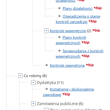
działalności
Plany działalności
Oświadczenia o stanie
kontroli zarządczej
liczba
Kontrole wewnętrzne
(2)
podstron
Plany kontroli
wewnętrznych
Sprawozdania z kontroli
wewnętrznych
Kontrole zewnętrzne
liczba
Co robimy
(8)
podstron
Dydaktyka
liczba
(11)
podstron
Kształcenie i doskonalenie
zawodowe
Zamówienia publiczne
liczba
(5)
podstron