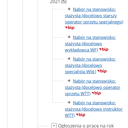
2021
liczba
(5)
podstron
Nabór na stanowisko:
stażysta (docelowo starszy
operator sprzętu specjalnego)
Nabór na stanowisko:
stażysta (docelowo
wykładowca WF)
Nabór na stanowisko:
stażysta (docelowo
specjalista WIiŁ)
Nabór na stanowisko:
stażysta (docelowo operator
sprzętu WTT)
Nabór na stanowisko:
stażysta (docelowo instruktor
WTT)
Ogłoszenia o pracę na rok