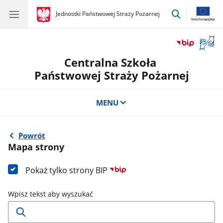
przejdź
gov.pl
Jednostki Państwowej Straży Pożarnej
gov.pl
Jednostki
do
Państwowej
wyszukiwar
Straży
Otwór
Pożarnej
okno
Centralna Szkoła
z
tłuma
Państwowej Straży Pożarnej
języka
migow
MENU
Powrót
Mapa strony
Pokaż tylko strony BIP
Wpisz tekst aby wyszukać