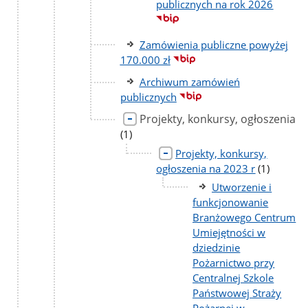
publicznych na rok 2026
Zamówienia publiczne powyżej
170.000 zł
Archiwum zamówień
publicznych
Projekty, konkursy, ogłoszenia
liczba
(1)
podstron
Projekty, konkursy,
liczba
ogłoszenia na 2023 r
(1)
podstron
Utworzenie i
funkcjonowanie
Branżowego Centrum
Umiejętności w
dziedzinie
Pożarnictwo przy
Centralnej Szkole
Państwowej Straży
Pożarnej w