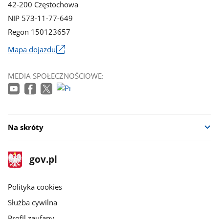
42-200 Częstochowa
NIP 573-11-77-649
Regon 150123657
Mapa dojazdu
Link
otworzy
MEDIA SPOŁECZNOŚCIOWE:
się
w
nowym
oknie
Na skróty
stopka
Strona
gov.pl
gov.pl
główna
gov.pl
Polityka cookies
Służba cywilna
Profil zaufany