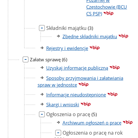
Częstochowie (BCU
CS PSP)
Składniki majątku
liczba
(3)
podstron
Zbędne składniki majątku
Rejestry i ewidencje
liczba
Załatw sprawę
(6)
podstron
Uzyskaj informację publiczną
Sposoby przyjmowania i załatwiania
spraw w jednostce
Informacje nieudostępnione
Skargi i wnioski
Ogłoszenia o pracę
liczba
(5)
podstron
Archiwum ogłoszeń o pracę
Ogłoszenia o pracę na rok