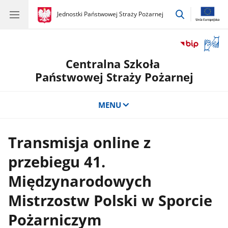
przejdź
gov.pl
Jednostki Państwowej Straży Pożarnej
gov.pl
Jednostki
do
Państwowej
wyszukiwar
Straży
Otwór
Pożarnej
okno
Centralna Szkoła
z
tłuma
Państwowej Straży Pożarnej
języka
migow
MENU
Transmisja online z
przebiegu 41.
Międzynarodowych
Mistrzostw Polski w Sporcie
Pożarniczym