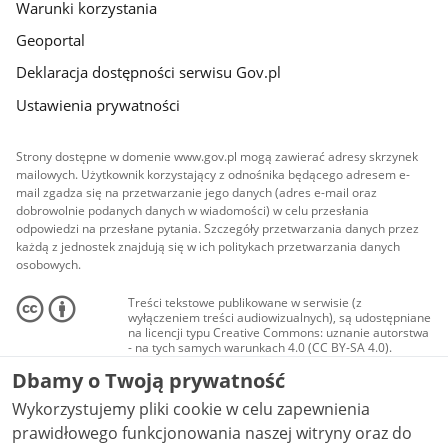
Warunki korzystania
Geoportal
Deklaracja dostępności serwisu Gov.pl
Ustawienia prywatności
Strony dostępne w domenie www.gov.pl mogą zawierać adresy skrzynek
mailowych. Użytkownik korzystający z odnośnika będącego adresem e-
mail zgadza się na przetwarzanie jego danych (adres e-mail oraz
dobrowolnie podanych danych w wiadomości) w celu przesłania
odpowiedzi na przesłane pytania. Szczegóły przetwarzania danych przez
każdą z jednostek znajdują się w ich politykach przetwarzania danych
osobowych.
Treści tekstowe publikowane w serwisie (z
wyłączeniem treści audiowizualnych), są udostępniane
na licencji typu Creative Commons: uznanie autorstwa
- na tych samych warunkach 4.0 (CC BY-SA 4.0).
Materiały audiowizualne, w tym zdjęcia, materiały
Dbamy o Twoją prywatność
audio i wideo, są udostępniane na licencji typu
Creative Commons: uznanie autorstwa użycie
Wykorzystujemy pliki cookie w celu zapewnienia
niekomercyjne - bez utworów zależnych 4.0 (CC BY-
NC-ND 4.0), o ile nie jest to stwierdzone inaczej.
prawidłowego funkcjonowania naszej witryny oraz do