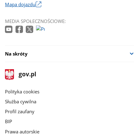
Mapa dojazdu
Link
otworzy
MEDIA SPOŁECZNOŚCIOWE:
się
w
nowym
oknie
Na skróty
stopka
Strona
gov.pl
gov.pl
główna
gov.pl
Polityka cookies
Służba cywilna
Profil zaufany
BIP
Prawa autorskie