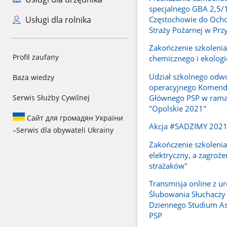
specjalnego GBA 2,5/
Częstochowie do Ocho
Usługi dla rolnika
Straży Pożarnej w Prz
Zakończenie szkoleni
Profil zaufany
chemicznego i ekolog
Udział szkolnego odw
Baza wiedzy
operacyjnego Komend
Głównego PSP w rama
Serwis Służby Cywilnej
"Opolskie 2021"
Сайт для громадян України
Akcja #SADZIMY 202
–
Serwis dla obywateli Ukrainy
Zakończenie szkolenia
elektryczny, a zagroże
strażaków"
Transmisja online z ur
Ślubowania Słuchaczy
Dziennego Studium A
PSP