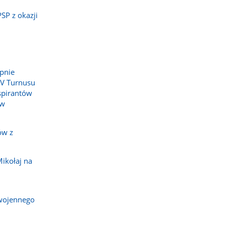
SP z okazji
pnie
IV Turnusu
spirantów
 w
ów z
ikołaj na
wojennego