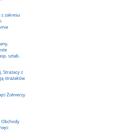
 z zakresu
i
omie
any,
yste
sp. sztab.
 Strażacy z
ają strażaków
ci Żołnierzy
. Obchody
ięci