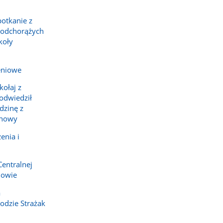
potkanie z
podchorążych
koły
eniowe
ołaj z
 odwiedził
dzinę z
chowy
enia i
Centralnej
howie
a
dzie Strażak