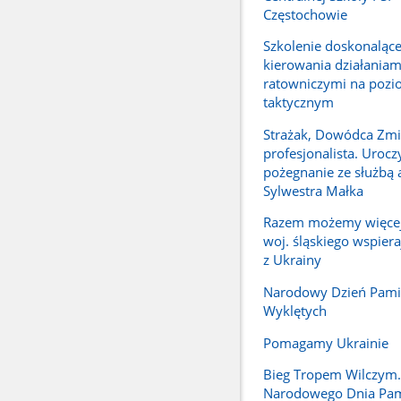
Częstochowie
Szkolenie doskonalące
kierowania działaniam
ratowniczymi na pozi
taktycznym
Strażak, Dowódca Zmi
profesjonalista. Urocz
pożegnanie ze służbą a
Sylwestra Małka
Razem możemy więcej.
woj. śląskiego wspier
z Ukrainy
Narodowy Dzień Pamię
Wyklętych
Pomagamy Ukrainie
Bieg Tropem Wilczym
Narodowego Dnia Pam