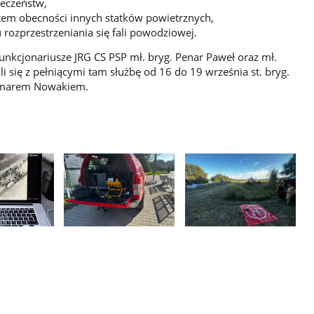
ieczeństw,
em obecności innych statków powietrznych,
ozprzestrzeniania się fali powodziowej.
funkcjonariusze JRG CS PSP mł. bryg. Penar Paweł oraz mł.
li się z pełniącymi tam służbę od 16 do 19 września st. bryg.
emarem Nowakiem.
Pokaż
Pokaż
zdjęcie
zdjęcie
3
4
z
z
galerii.
galerii.