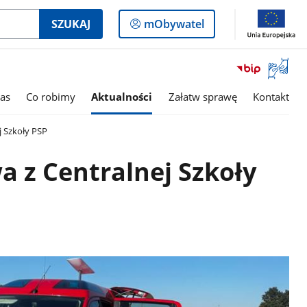
Logowanie
SZUKAJ
mObywatel
do
panelu
Otwórz
okno
z
as
Co robimy
Aktualności
Załatw sprawę
Kontakt
tłumac
języka
 Szkoły PSP
migowe
 z Centralnej Szkoły