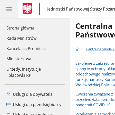
gov.pl
gov.pl
Jednostki Państwowej Straży Pożar
gov.pl
Jednostki
Państwowej
Straży
Centralna
Pożarnej
gov.pl
Strona główna
Państwowe
Rada Ministrów
Kancelaria Premiera
Centralna Szkoła 
Ministerstwa
Szkolenie z zakresu p
sprzęcie ochrony ukła
Urzędy, instytucje
oddechowego realizo
i placówki RP
funkcjonariuszy Kom
Wojewódzkiej Policji 
Ćwiczenia związane z
Usługi dla obywatela
przeciwdziałaniem sk
Usługi dla przedsiębiorcy
pandemii COVID-19
Przekazanie samocho
Usługi dla urzędnika