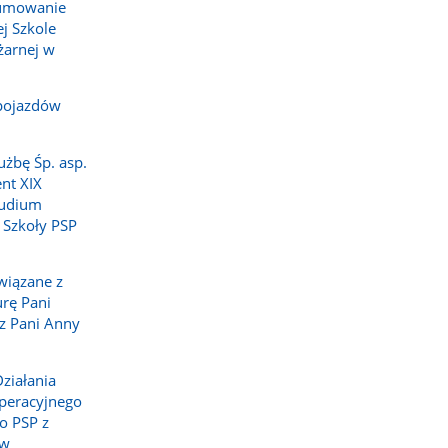
sumowanie
j Szkole
żarnej w
pojazdów
użbę Śp. asp.
nt XIX
tudium
 Szkoły PSP
wiązane z
rę Pani
z Pani Anny
ziałania
peracyjnego
o PSP z
 w