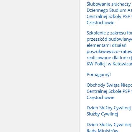
Ślubowanie słuchaczy
Dziennego Studium A
Centralnej Szkoły PSP
Częstochowie
Szkolenie z zakresu f
przeszkód budowlany
elementami działań
poszukiwawczo–ratow
realizowane dla funkc
KW Policji w Katowica
Pomagamy!
Obchody Święta Niepo
Centralnej Szkole PSP
Częstochowie
Dzień Służby Cywilnej -
Służby Cywilnej
Dzień Służby Cywilnej 
Rady Ministrów