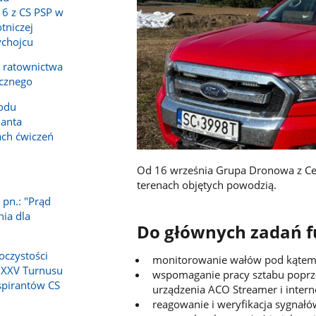
16 z CS PSP w
tniczej
ychojcu
a ratownictwa
icznego
odu
anta
ch ćwiczeń
Od 16 września Grupa Dronowa z Cen
1
terenach objętych powodzią.
 pn.: "Prąd
nia dla
Do głównych zadań f
oczystości
monitorowanie wałów pod kątem 
 XXV Turnusu
wspomaganie pracy sztabu poprz
spirantów CS
urządzenia ACO Streamer i interne
⁠reagowanie i weryfikacja sygna