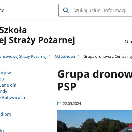
nej
 Szkoła
j Straży Pożarnej
O n
Państwowej Straży Pożarnej
Aktualności
Grupa dronowa z Centralnej
Grupa dronowa
racy w
du
PSP
wane dla
endy
w Katowicach
22.09.2024
utkom
du