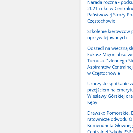
Narada roczna - pod
2021 roku w Centralne
Państwowej Straży Po
Częstochowie
Szkolenie kierowców 
uprzywilejowanych
Odszedł na wieczną sł
Łukasz Migoń absolwe
Turnusu Dziennego S
Aspirantów Centralnej
w Częstochowie
Uroczyste spotkanie z
przejściem na emerytu
Wiesławy Górskiej ora
Kępy
Drawsko Pomorskie. D
ratownicze odwodu O
Komendanta Główneg
Centralnej Szkoły PSP