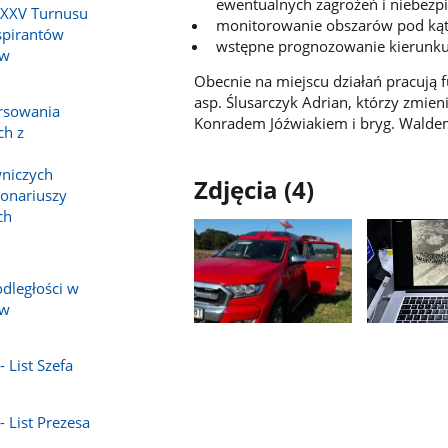
ewentualnych zagrożeń i niebezp
 XXV Turnusu
⁠monitorowanie obszarów pod kąt
spirantów
wstępne prognozowanie kierunku r
 w
Obecnie na miejscu działań pracują 
asp. Ślusarczyk Adrian, którzy zmieni
orsowania
Konradem Jóźwiakiem i bryg. Wald
ch z
niczych
Zdjęcia (4)
jonariuszy
ch
dległości w
 w
Pokaż
Pokaż
zdjęcie
zdjęcie
 List Szefa
1
2
z
z
galerii.
galerii.
- List Prezesa