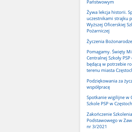
Państwowym
Żywa lekcja historii. S
uczestnikami strajku 
Wyższej Oficerskiej Sz
Pożarniczej
Życzenia Bożonarodz
Pomagamy. Święty Mik
Centralnej Szkoły PSP
będącą w potrzebie ro
terenu miasta Często
Podziękowania za życz
współpracę
Spotkanie wigilijne w 
Szkole PSP w Częstoc
Zakończenie Szkoleni
Podstawowego w Zawo
nr 3/2021