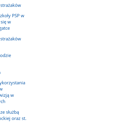
 strażaków
Szkoły PSP w
 się w
gatce
 strażaków
odzie
h
ykorzystania
ów
wizją w
ych
ze służbą
kiej oraz st.