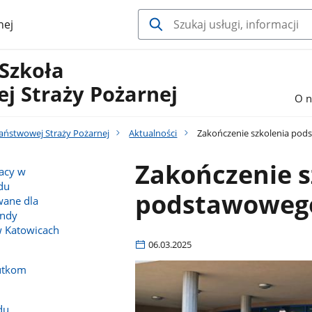
nej
 Szkoła
j Straży Pożarnej
O n
Państwowej Straży Pożarnej
Aktualności
Zakończenie szkolenia pod
Zakończenie s
racy w
du
podstawowego
wane dla
endy
w Katowicach
06.03.2025
utkom
du