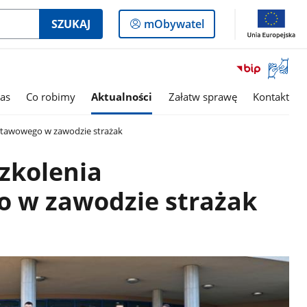
Logowanie
SZUKAJ
mObywatel
do
panelu
Otwórz
okno
z
as
Co robimy
Aktualności
Załatw sprawę
Kontakt
tłumac
języka
stawowego w zawodzie strażak
migowe
zkolenia
 w zawodzie strażak