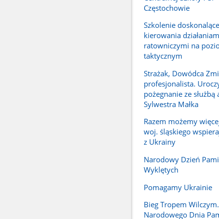
Częstochowie
Szkolenie doskonalące
kierowania działaniam
ratowniczymi na pozi
taktycznym
Strażak, Dowódca Zmi
profesjonalista. Urocz
pożegnanie ze służbą a
Sylwestra Małka
Razem możemy więcej.
woj. śląskiego wspier
z Ukrainy
Narodowy Dzień Pamię
Wyklętych
Pomagamy Ukrainie
Bieg Tropem Wilczym
Narodowego Dnia Pam