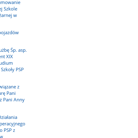
sumowanie
j Szkole
żarnej w
pojazdów
użbę Śp. asp.
nt XIX
tudium
 Szkoły PSP
wiązane z
rę Pani
z Pani Anny
ziałania
peracyjnego
o PSP z
 w