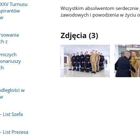
 XXV Turnusu
Wszystkim absolwentom serdecznie g
spirantów
zawodowych i powodzenia w życiu o
 w
Zdjęcia (3)
orsowania
ch z
niczych
jonariuszy
ch
Pokaż
Pokaż
zdjęcie
zdjęcie
dległości w
1
2
 w
z
z
galerii.
galerii.
 List Szefa
- List Prezesa