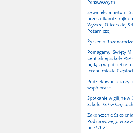
Państwowym
Żywa lekcja historii. S
uczestnikami strajku 
Wyższej Oficerskiej Sz
Pożarniczej
Życzenia Bożonarodz
Pomagamy. Święty Mik
Centralnej Szkoły PSP
będącą w potrzebie ro
terenu miasta Często
Podziękowania za życz
współpracę
Spotkanie wigilijne w 
Szkole PSP w Częstoc
Zakończenie Szkoleni
Podstawowego w Zawo
nr 3/2021