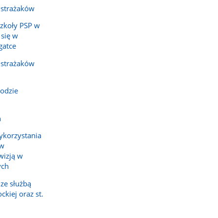
 strażaków
Szkoły PSP w
 się w
gatce
 strażaków
odzie
h
ykorzystania
ów
wizją w
ych
ze służbą
kiej oraz st.