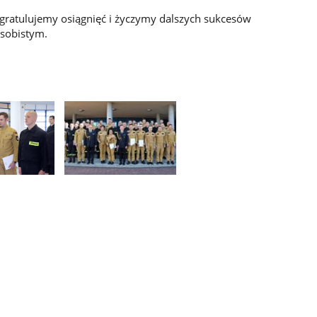
ratulujemy osiągnięć i życzymy dalszych sukcesów
sobistym.
Pokaż
zdjęcie
3
z
galerii.