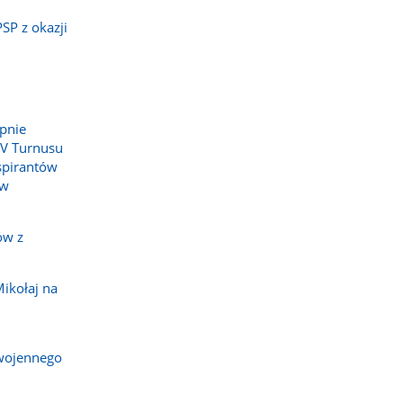
SP z okazji
pnie
IV Turnusu
spirantów
 w
ów z
ikołaj na
wojennego