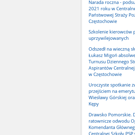
Narada roczna - pod
2021 roku w Centralne
Państwowej Straży Po
Częstochowie
Szkolenie kierowców 
uprzywilejowanych
Odszedł na wieczną sł
Łukasz Migoń absolwe
Turnusu Dziennego S
Aspirantów Centralnej
w Częstochowie
Uroczyste spotkanie z
przejściem na emerytu
Wiesławy Górskiej ora
Kępy
Drawsko Pomorskie. D
ratownicze odwodu O
Komendanta Główneg
Centralnej Szkoły PSP