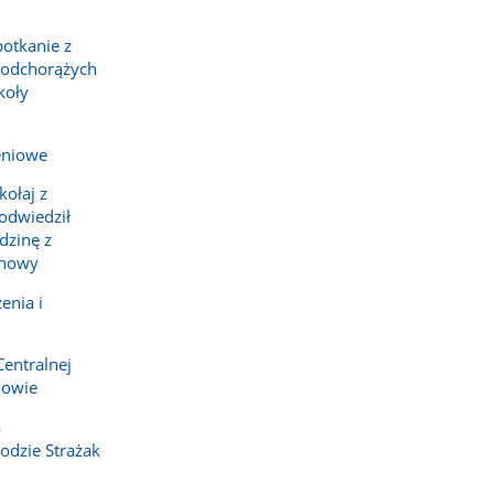
potkanie z
podchorążych
koły
eniowe
ołaj z
 odwiedził
dzinę z
chowy
enia i
Centralnej
howie
a
dzie Strażak