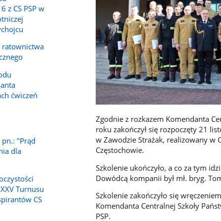
16 z CS PSP w
tniczej
ychojcu
a ratownictwa
icznego
odu
anta
ch ćwiczeń
Zgodnie z rozkazem Komendanta Cent
1
roku zakończył się rozpoczęty 21 li
w Zawodzie Strażak, realizowany w C
 pn.: "Prąd
Częstochowie.
nia dla
Szkolenie ukończyło, a co za tym id
Dowódcą kompanii był mł. bryg. To
oczystości
 XXV Turnusu
Szkolenie zakończyło się wręczeniem
spirantów CS
Komendanta Centralnej Szkoły Państ
PSP.