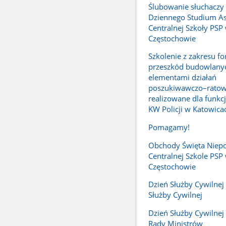
Ślubowanie słuchaczy
Dziennego Studium A
Centralnej Szkoły PSP
Częstochowie
Szkolenie z zakresu f
przeszkód budowlany
elementami działań
poszukiwawczo–ratow
realizowane dla funkc
KW Policji w Katowica
Pomagamy!
Obchody Święta Niepo
Centralnej Szkole PSP
Częstochowie
Dzień Służby Cywilnej -
Służby Cywilnej
Dzień Służby Cywilnej 
Rady Ministrów