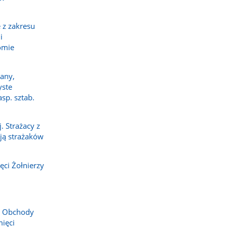
 z zakresu
i
omie
any,
yste
sp. sztab.
 Strażacy z
ają strażaków
ci Żołnierzy
. Obchody
ięci