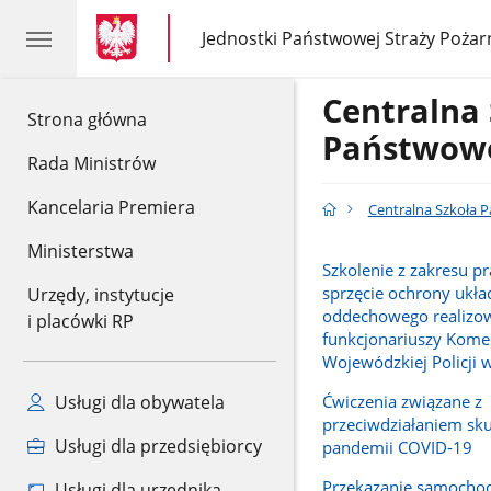
gov.pl
gov.pl
Jednostki Państwowej Straży Pożar
gov.pl
Jednostki
Państwowej
Straży
Centralna
Pożarnej
gov.pl
Strona główna
Państwowe
Rada Ministrów
Kancelaria Premiera
Centralna Szkoła 
Ministerstwa
Szkolenie z zakresu p
sprzęcie ochrony ukła
Urzędy, instytucje
oddechowego realizo
i placówki RP
funkcjonariuszy Kom
Wojewódzkiej Policji 
Ćwiczenia związane z
Usługi dla obywatela
przeciwdziałaniem sk
Usługi dla przedsiębiorcy
pandemii COVID-19
Przekazanie samocho
Usługi dla urzędnika