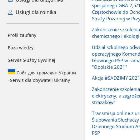
specjalnego GBA 2,5/
Częstochowie do Ocho
Usługi dla rolnika
Straży Pożarnej w Prz
Zakończenie szkoleni
Profil zaufany
chemicznego i ekolog
Udział szkolnego odw
Baza wiedzy
operacyjnego Komend
Głównego PSP w rama
Serwis Służby Cywilnej
"Opolskie 2021"
Сайт для громадян України
Akcja #SADZIMY 202
–
Serwis dla obywateli Ukrainy
Zakończenie szkolenia
elektryczny, a zagroże
strażaków"
Transmisja online z ur
Ślubowania Słuchaczy
Dziennego Studium A
PSP