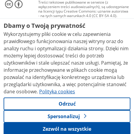
Treści tekstowe publikowane w serwisie (z
wyłączeniem treści audiowizualnych), są udostępniane
na licencji typu Creative Commons: uznanie autorstwa
- na tych samych warunkach 4.0 (CC BY-SA 4.0).
Materiały audiowizualne, w tym zdjęcia, materiały
Dbamy o Twoją prywatność
audio i wideo, są udostępniane na licencji typu
Creative Commons: uznanie autorstwa użycie
Wykorzystujemy pliki cookie w celu zapewnienia
niekomercyjne - bez utworów zależnych 4.0 (CC BY-
NC-ND 4.0), o ile nie jest to stwierdzone inaczej.
prawidłowego funkcjonowania naszej witryny oraz do
analizy ruchu i optymalizacji działania strony. Dzięki nim
możemy lepiej dostosować treści do potrzeb
użytkowników i stale ulepszać nasze usługi. Pamiętaj, że
informacje przechowywane w plikach cookie mogą
pozwalać na identyfikację konkretnego urządzenia lub
przeglądarki użytkownika, a więc potencjalnie stanowić
dane osobowe.
Polityka cookies
Odrzuć
Spersonalizuj
Zezwól na wszystkie