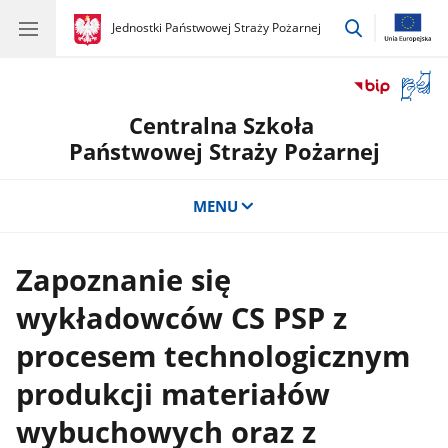
przejdź
gov.pl
Jednostki Państwowej Straży Pożarnej
gov.pl
Jednostki
do
Państwowej
wyszukiwar
Straży
Otwór
Pożarnej
okno
Centralna Szkoła
z
tłuma
Państwowej Straży Pożarnej
języka
migow
MENU
Zapoznanie się
wykładowców CS PSP z
procesem technologicznym
produkcji materiałów
wybuchowych oraz z