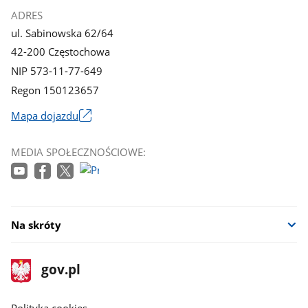
ADRES
ul. Sabinowska 62/64
42-200 Częstochowa
NIP 573-11-77-649
Regon 150123657
Mapa dojazdu
Link
otworzy
MEDIA SPOŁECZNOŚCIOWE:
się
w
nowym
oknie
Na skróty
stopka
Strona
gov.pl
gov.pl
główna
gov.pl