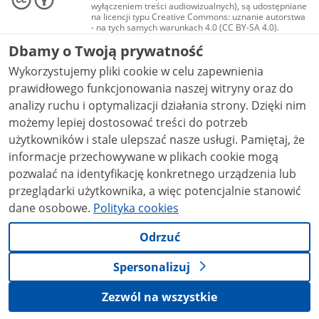
wyłączeniem treści audiowizualnych), są udostępniane
na licencji typu Creative Commons: uznanie autorstwa
- na tych samych warunkach 4.0 (CC BY-SA 4.0).
Materiały audiowizualne, w tym zdjęcia, materiały
Dbamy o Twoją prywatność
audio i wideo, są udostępniane na licencji typu
Creative Commons: uznanie autorstwa użycie
Wykorzystujemy pliki cookie w celu zapewnienia
niekomercyjne - bez utworów zależnych 4.0 (CC BY-
NC-ND 4.0), o ile nie jest to stwierdzone inaczej.
prawidłowego funkcjonowania naszej witryny oraz do
analizy ruchu i optymalizacji działania strony. Dzięki nim
możemy lepiej dostosować treści do potrzeb
użytkowników i stale ulepszać nasze usługi. Pamiętaj, że
informacje przechowywane w plikach cookie mogą
pozwalać na identyfikację konkretnego urządzenia lub
przeglądarki użytkownika, a więc potencjalnie stanowić
dane osobowe.
Polityka cookies
Odrzuć
Spersonalizuj
Zezwól na wszystkie