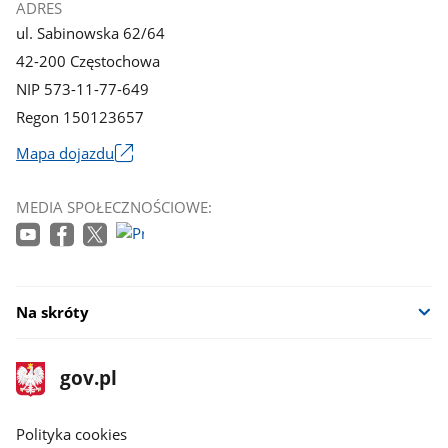
ADRES
ul. Sabinowska 62/64
42-200 Częstochowa
NIP 573-11-77-649
Regon 150123657
Mapa dojazdu
Link
otworzy
MEDIA SPOŁECZNOŚCIOWE:
się
w
nowym
oknie
Na skróty
stopka
Strona
gov.pl
gov.pl
główna
gov.pl
Polityka cookies