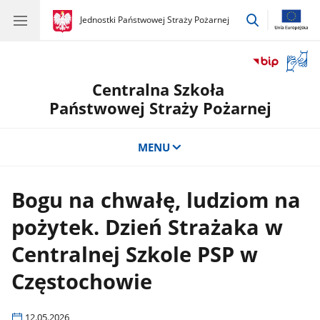
przejdź
gov.pl
Jednostki Państwowej Straży Pożarnej
gov.pl
Jednostki
do
Państwowej
wyszukiwar
Straży
Otwór
Pożarnej
okno
Centralna Szkoła
z
tłuma
Państwowej Straży Pożarnej
języka
migow
MENU
Bogu na chwałę, ludziom na
pożytek. Dzień Strażaka w
Centralnej Szkole PSP w
Częstochowie
12.05.2026