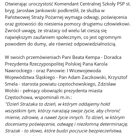
Otwierając uroczystość Komendant Centralnej Szkoły PSP st.
bryg. Jarosław Jankowski podkreślił, że służba w
Państwowej Straży Pożarnej wymaga odwagi, poświęcenia
oraz gotowości do niesienia pomocy drugiemu człowiekowi.
Zwrócił uwagę, że strażacy od wielu lat cieszą się
największym zaufaniem społecznym, co jest ogromnym
powodem do dumy, ale również odpowiedzialnością.
W swoich przemówieniach Pani Beata Kempa - Doradca
Prezydenta Rzeczypospolitej Polskiej Pana Karola
Nawrockiego - oraz Panowie: I Wicewojewoda
Województwa Śląskiego - Pan Adam Zaczkowski, Krzysztof
Smela - starosta powiatu częstochowskiego, Zdzisław
Wolski - pełniący obowiązki prezydenta miasta
Częstochowa, wspominali m.in.:
"Dzień Strażaka to dzień, w którym oddajemy hołd
wszystkim tym, którzy narażają swoje życie, aby chronić
mienie, zdrowie, a nawet życie innych. To dzień, w którym
doceniamy poświęcenie, odwagę i niezłomną determinację.
Strażak - to słowo, które budzi poczucie bezpieczeństwa,