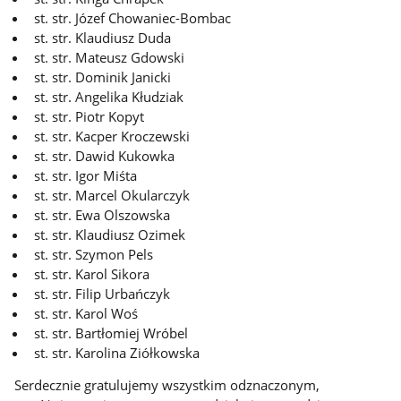
st. str. Józef Chowaniec-Bombac
st. str. Klaudiusz Duda
st. str. Mateusz Gdowski
st. str. Dominik Janicki
st. str. Angelika Kłudziak
st. str. Piotr Kopyt
st. str. Kacper Kroczewski
st. str. Dawid Kukowka
st. str. Igor Miśta
st. str. Marcel Okularczyk
st. str. Ewa Olszowska
st. str. Klaudiusz Ozimek
st. str. Szymon Pels
st. str. Karol Sikora
st. str. Filip Urbańczyk
st. str. Karol Woś
st. str. Bartłomiej Wróbel
st. str. Karolina Ziółkowska
Serdecznie gratulujemy wszystkim odznaczonym,