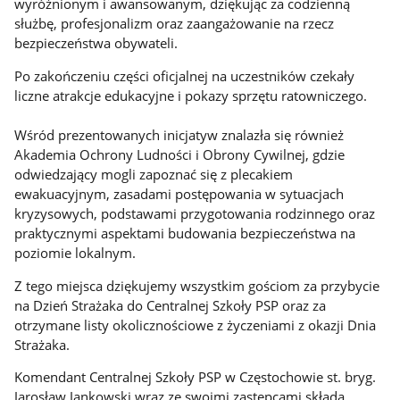
wyróżnionym i awansowanym, dziękując za codzienną
służbę, profesjonalizm oraz zaangażowanie na rzecz
bezpieczeństwa obywateli.
Po zakończeniu części oficjalnej na uczestników czekały
liczne atrakcje edukacyjne i pokazy sprzętu ratowniczego.
Wśród prezentowanych inicjatyw znalazła się również
Akademia Ochrony Ludności i Obrony Cywilnej, gdzie
odwiedzający mogli zapoznać się z plecakiem
ewakuacyjnym, zasadami postępowania w sytuacjach
kryzysowych, podstawami przygotowania rodzinnego oraz
praktycznymi aspektami budowania bezpieczeństwa na
poziomie lokalnym.
Z tego miejsca dziękujemy wszystkim gościom za przybycie
na Dzień Strażaka do Centralnej Szkoły PSP oraz za
otrzymane listy okolicznościowe z życzeniami z okazji Dnia
Strażaka.
Komendant Centralnej Szkoły PSP w Częstochowie st. bryg.
Jarosław Jankowski wraz ze swoimi zastępcami składa