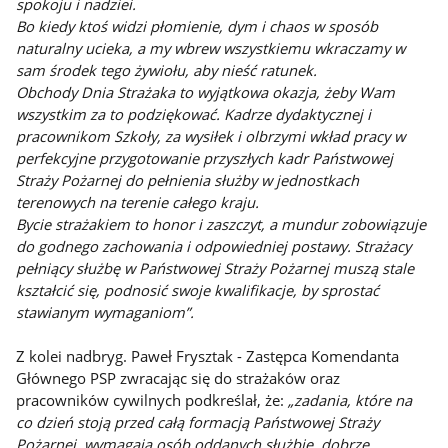
spokoju i nadziei.
Bo kiedy ktoś widzi płomienie, dym i chaos w sposób
naturalny ucieka, a my wbrew wszystkiemu wkraczamy w
sam środek tego żywiołu, aby nieść ratunek.
Obchody Dnia Strażaka to wyjątkowa okazja, żeby Wam
wszystkim za to podziękować. Kadrze dydaktycznej i
pracownikom Szkoły, za wysiłek i olbrzymi wkład pracy w
perfekcyjne przygotowanie przyszłych kadr Państwowej
Straży Pożarnej do pełnienia służby w jednostkach
terenowych na terenie całego kraju.
Bycie strażakiem to honor i zaszczyt, a mundur zobowiązuje
do godnego zachowania i odpowiedniej postawy. Strażacy
pełniący służbę w Państwowej Straży Pożarnej muszą stale
kształcić się, podnosić swoje kwalifikacje, by sprostać
stawianym wymaganiom”.
Z kolei nadbryg. Paweł Frysztak - Zastępca Komendanta
Głównego PSP zwracając się do strażaków oraz
pracowników cywilnych podkreślał, że:
„zadania, które na
co dzień stoją przed całą formacją Państwowej Straży
Pożarnej, wymagają osób oddanych służbie, dobrze