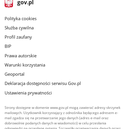
stopka
Strona
gov.pl
gov.pl
główna
gov.pl
Polityka cookies
Służba cywilna
Profil zaufany
BIP
Prawa autorskie
Warunki korzystania
Geoportal
Deklaracja dostępności serwisu Gov.pl
Ustawienia prywatności
Strony dostępne w domenie www.gov.pl mogą zawierać adresy skrzynek
mailowych. Użytkownik korzystający z odnośnika będącego adresem e-
mail zgadza się na przetwarzanie jego danych (adres e-mail oraz
dobrowolnie podanych danych w wiadomości) w celu przesłania
odpowiedzi na przesłane pytania. Szczegóły przetwarzania danych przez