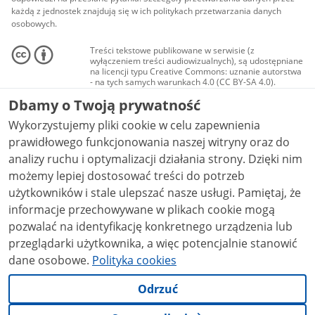
każdą z jednostek znajdują się w ich politykach przetwarzania danych
osobowych.
Treści tekstowe publikowane w serwisie (z
wyłączeniem treści audiowizualnych), są udostępniane
na licencji typu Creative Commons: uznanie autorstwa
- na tych samych warunkach 4.0 (CC BY-SA 4.0).
Materiały audiowizualne, w tym zdjęcia, materiały
Dbamy o Twoją prywatność
audio i wideo, są udostępniane na licencji typu
Creative Commons: uznanie autorstwa użycie
Wykorzystujemy pliki cookie w celu zapewnienia
niekomercyjne - bez utworów zależnych 4.0 (CC BY-
NC-ND 4.0), o ile nie jest to stwierdzone inaczej.
prawidłowego funkcjonowania naszej witryny oraz do
analizy ruchu i optymalizacji działania strony. Dzięki nim
możemy lepiej dostosować treści do potrzeb
użytkowników i stale ulepszać nasze usługi. Pamiętaj, że
informacje przechowywane w plikach cookie mogą
pozwalać na identyfikację konkretnego urządzenia lub
przeglądarki użytkownika, a więc potencjalnie stanowić
dane osobowe.
Polityka cookies
Odrzuć