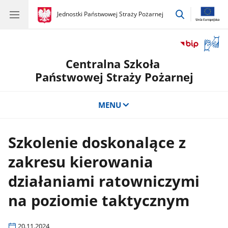
przejdź
gov.pl
Jednostki Państwowej Straży Pożarnej
gov.pl
Jednostki
do
Państwowej
wyszukiwar
Straży
Otwór
Pożarnej
okno
Centralna Szkoła
z
tłuma
Państwowej Straży Pożarnej
języka
migow
MENU
Szkolenie doskonalące z
zakresu kierowania
działaniami ratowniczymi
na poziomie taktycznym
20.11.2024