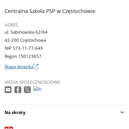
3
4
z
z
stopka
Centralna Szkoła PSP w Częstochowie
galerii.
galerii.
ADRES
ul. Sabinowska 62/64
42-200 Częstochowa
NIP 573-11-77-649
Regon 150123657
Mapa dojazdu
Link
otworzy
MEDIA SPOŁECZNOŚCIOWE:
się
w
nowym
oknie
Na skróty