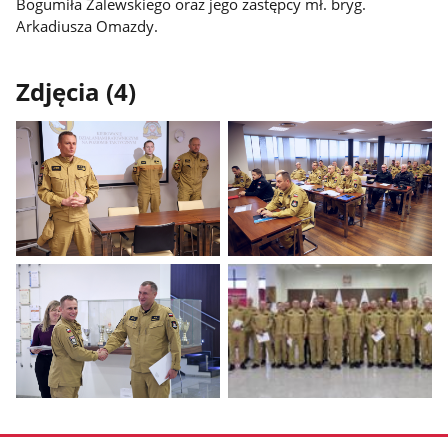
Bogumiła Zalewskiego oraz jego zastępcy mł. bryg.
Arkadiusza Omazdy.
Zdjęcia (4)
Pokaż
Pokaż
zdjęcie
zdjęcie
1
2
z
z
galerii.
galerii.
Pokaż
Pokaż
zdjęcie
zdjęcie