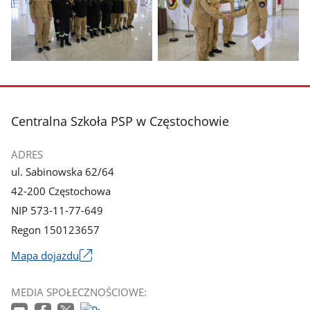
z
z
galerii.
galerii.
Pokaż
Pokaż
zdjęcie
zdjęcie
3
4
z
z
stopka
Centralna Szkoła PSP w Częstochowie
galerii.
galerii.
ADRES
ul. Sabinowska 62/64
42-200 Częstochowa
NIP 573-11-77-649
Regon 150123657
Mapa dojazdu
Link
otworzy
MEDIA SPOŁECZNOŚCIOWE:
się