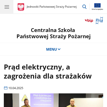
przejdź
gov.pl
Jednostki Państwowej Straży Pożarnej
gov.pl
Jednostki
do
Państwowej
wyszukiwar
Straży
Otwór
Pożarnej
okno
Centralna Szkoła
z
tłuma
Państwowej Straży Pożarnej
języka
migow
MENU
Prąd elektryczny, a
zagrożenia dla strażaków
10.04.2025