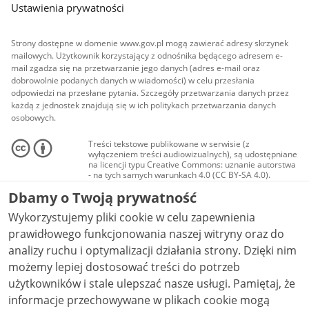
Ustawienia prywatności
Strony dostępne w domenie www.gov.pl mogą zawierać adresy skrzynek
mailowych. Użytkownik korzystający z odnośnika będącego adresem e-
mail zgadza się na przetwarzanie jego danych (adres e-mail oraz
dobrowolnie podanych danych w wiadomości) w celu przesłania
odpowiedzi na przesłane pytania. Szczegóły przetwarzania danych przez
każdą z jednostek znajdują się w ich politykach przetwarzania danych
osobowych.
Treści tekstowe publikowane w serwisie (z
wyłączeniem treści audiowizualnych), są udostępniane
na licencji typu Creative Commons: uznanie autorstwa
- na tych samych warunkach 4.0 (CC BY-SA 4.0).
Materiały audiowizualne, w tym zdjęcia, materiały
Dbamy o Twoją prywatność
audio i wideo, są udostępniane na licencji typu
Creative Commons: uznanie autorstwa użycie
Wykorzystujemy pliki cookie w celu zapewnienia
niekomercyjne - bez utworów zależnych 4.0 (CC BY-
NC-ND 4.0), o ile nie jest to stwierdzone inaczej.
prawidłowego funkcjonowania naszej witryny oraz do
analizy ruchu i optymalizacji działania strony. Dzięki nim
możemy lepiej dostosować treści do potrzeb
użytkowników i stale ulepszać nasze usługi. Pamiętaj, że
informacje przechowywane w plikach cookie mogą