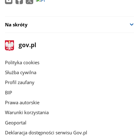
w
nowym
oknie
Na skróty
stopka
Strona
gov.pl
gov.pl
główna
gov.pl
Polityka cookies
Służba cywilna
Profil zaufany
BIP
Prawa autorskie
Warunki korzystania
Geoportal
Deklaracja dostępności serwisu Gov.pl