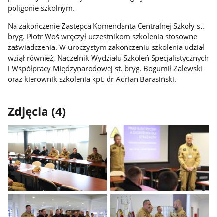
poligonie szkolnym.
Na zakończenie Zastępca Komendanta Centralnej Szkoły st.
bryg. Piotr Woś wręczył uczestnikom szkolenia stosowne
zaświadczenia. W uroczystym zakończeniu szkolenia udział
wziął również, Naczelnik Wydziału Szkoleń Specjalistycznych
i Współpracy Międzynarodowej st. bryg. Bogumił Zalewski
oraz kierownik szkolenia kpt. dr Adrian Barasiński.
Zdjęcia (4)
Pokaż
Pokaż
zdjęcie
zdjęcie
1
2