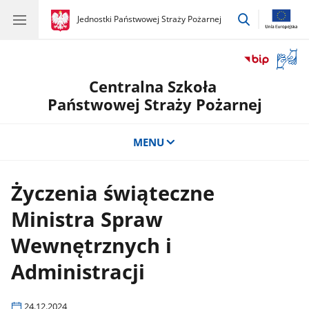
przejdź
gov.pl
Jednostki Państwowej Straży Pożarnej
gov.pl
Jednostki
do
Państwowej
wyszukiwar
Straży
Otwór
Pożarnej
okno
Centralna Szkoła
z
tłuma
Państwowej Straży Pożarnej
języka
migow
MENU
Życzenia świąteczne
Ministra Spraw
Wewnętrznych i
Administracji
24.12.2024