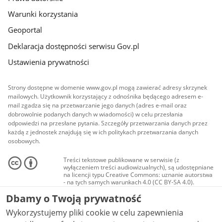
Warunki korzystania
Geoportal
Deklaracja dostępności serwisu Gov.pl
Ustawienia prywatności
Strony dostępne w domenie www.gov.pl mogą zawierać adresy skrzynek
mailowych. Użytkownik korzystający z odnośnika będącego adresem e-
mail zgadza się na przetwarzanie jego danych (adres e-mail oraz
dobrowolnie podanych danych w wiadomości) w celu przesłania
odpowiedzi na przesłane pytania. Szczegóły przetwarzania danych przez
każdą z jednostek znajdują się w ich politykach przetwarzania danych
osobowych.
Treści tekstowe publikowane w serwisie (z
wyłączeniem treści audiowizualnych), są udostępniane
na licencji typu Creative Commons: uznanie autorstwa
- na tych samych warunkach 4.0 (CC BY-SA 4.0).
Materiały audiowizualne, w tym zdjęcia, materiały
Dbamy o Twoją prywatność
audio i wideo, są udostępniane na licencji typu
Creative Commons: uznanie autorstwa użycie
Wykorzystujemy pliki cookie w celu zapewnienia
niekomercyjne - bez utworów zależnych 4.0 (CC BY-
NC-ND 4.0), o ile nie jest to stwierdzone inaczej.