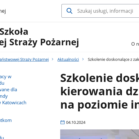
nej
 Szkoła
j Straży Pożarnej
O n
Państwowej Straży Pożarnej
Aktualności
Szkolenie doskonalące z za
Szkolenie dos
racy w
du
kierowania d
wane dla
endy
na poziomie 
w Katowicach
utkom
04.10.2024
du