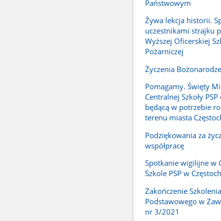
Państwowym
Żywa lekcja historii. S
uczestnikami strajku 
Wyższej Oficerskiej Sz
Pożarniczej
Życzenia Bożonarodz
Pomagamy. Święty Mik
Centralnej Szkoły PSP
będącą w potrzebie ro
terenu miasta Często
Podziękowania za życz
współpracę
Spotkanie wigilijne w 
Szkole PSP w Częstoc
Zakończenie Szkoleni
Podstawowego w Zawo
nr 3/2021