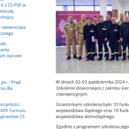
16 z CS PSP w
tniczej
ychojcu
a ratownictwa
icznego
odu
anta
ch ćwiczeń
1
W dniach 02-03 października 2024 r.
 pn.: "Prąd
Szkolenie doskonalące z zakresu ki
nia dla
interwencyjnym
.
Uczestnikami szkolenia było 10 funk
oczystości
województwa śląskiego oraz 10 funkc
 XXV Turnusu
województwa dolnośląskiego.
spirantów CS
Zgodnie z programem szkolenia jego