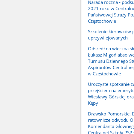
Narada roczna - pod
2021 roku w Centralne
Państwowej Straży Po
Częstochowie
Szkolenie kierowców 
uprzywilejowanych
Odszedł na wieczną sł
Łukasz Migoń absolwe
Turnusu Dziennego S
Aspirantów Centralnej
w Częstochowie
Uroczyste spotkanie z
przejściem na emerytu
Wiesławy Górskiej ora
Kępy
Drawsko Pomorskie. D
ratownicze odwodu O
Komendanta Główneg
Centralnej Szkoły PSP