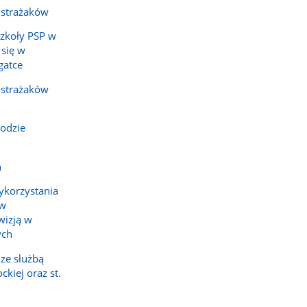
 strażaków
Szkoły PSP w
 się w
gatce
 strażaków
odzie
h
ykorzystania
ów
wizją w
ych
ze służbą
kiej oraz st.