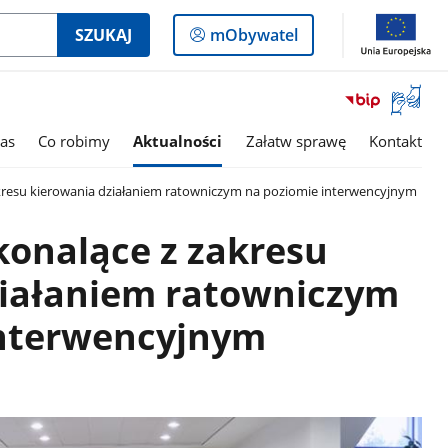
Logowanie
SZUKAJ
mObywatel
do
panelu
Otwórz
okno
z
as
Co robimy
Aktualności
Załatw sprawę
Kontakt
tłumac
języka
kresu kierowania działaniem ratowniczym na poziomie interwencyjnym
migowe
konalące z zakresu
ziałaniem ratowniczym
interwencyjnym