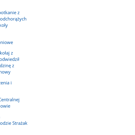
potkanie z
podchorążych
koły
eniowe
ołaj z
 odwiedził
dzinę z
chowy
enia i
Centralnej
howie
a
dzie Strażak