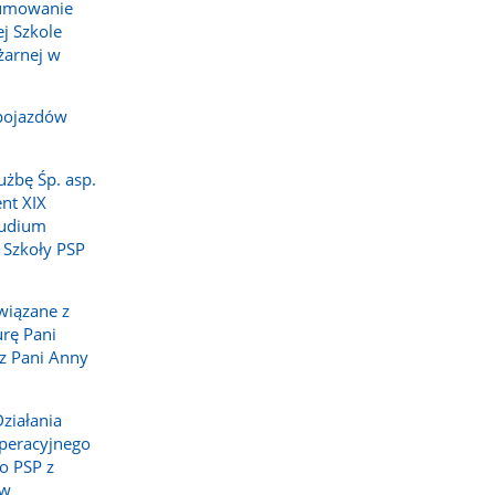
sumowanie
j Szkole
żarnej w
pojazdów
użbę Śp. asp.
nt XIX
tudium
 Szkoły PSP
wiązane z
rę Pani
z Pani Anny
ziałania
peracyjnego
o PSP z
 w