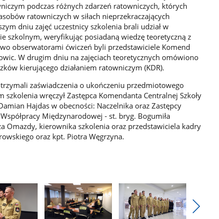
wniczym podczas różnych zdarzeń ratowniczych, których
asobów ratowniczych w siłach nieprzekraczających
zym dniu zajęć uczestnicy szkolenia brali udział w
ie szkolnym, weryfikując posiadaną wiedzę teoretyczną z
owo obserwatorami ćwiczeń byli przedstawiciele Komend
owic. W drugim dniu na zajęciach teoretycznych omówiono
zków kierującego działaniem ratowniczym (KDR).
otrzymali zaświadczenia o ukończeniu przedmiotowego
m szkolenia wręczył Zastępca Komendanta Centralnej Szkoły
. Damian Hajdas w obecności: Naczelnika oraz Zastępcy
i Współpracy Międzynarodowej - st. bryg. Bogumiła
za Omazdy, kierownika szkolenia oraz przedstawiciela kadry
trowskiego oraz kpt. Piotra Węgrzyna.