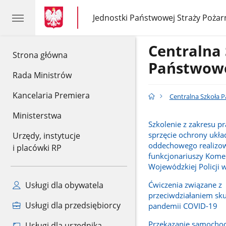
gov.pl
gov.pl
Jednostki Państwowej Straży Pożar
gov.pl
Jednostki
Państwowej
Straży
Centralna
Pożarnej
gov.pl
Strona główna
Państwowe
Rada Ministrów
Kancelaria Premiera
Centralna Szkoła 
Ministerstwa
Szkolenie z zakresu p
sprzęcie ochrony ukła
Urzędy, instytucje
oddechowego realizo
i placówki RP
funkcjonariuszy Kom
Wojewódzkiej Policji 
Ćwiczenia związane z
Usługi dla obywatela
przeciwdziałaniem sk
Usługi dla przedsiębiorcy
pandemii COVID-19
Przekazanie samocho
Usługi dla urzędnika