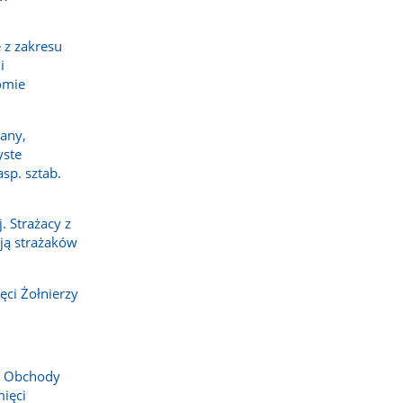
 z zakresu
i
omie
any,
yste
sp. sztab.
 Strażacy z
ają strażaków
ci Żołnierzy
. Obchody
ięci