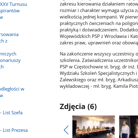
zakresu kierowania działaniem rato
 XXV Turnusu
rozmiar i charakter wymaga użycia z
spirantów
wielkością jednej kompanii. W pierws
 w
praktycznych ćwiczeniach na poligon
praktyką i doświadczeniem. Dodatk
orsowania
Wojewódzkich PSP z Wrocławia i Kat
ch z
zakres praw, uprawnień oraz obowią
Na zakończenie wszyscy uczestnicy 
niczych
szkolenia. Zaświadczenia uczestniko
jonariuszy
PSP w Częstochowie st. bryg. dr inż
ch
Wydziału Szkoleń Specjalistycznych 
Zalewskiego oraz mł. bryg. Arkadius
wykładowczej - mł. bryg. Kamila Pio
dległości w
 w
Zdjęcia (6)
 List Szefa
- List Prezesa