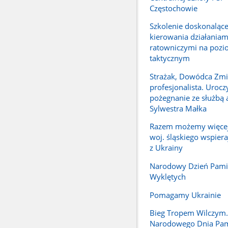
Częstochowie
Szkolenie doskonalące
kierowania działaniam
ratowniczymi na pozi
taktycznym
Strażak, Dowódca Zmi
profesjonalista. Urocz
pożegnanie ze służbą a
Sylwestra Małka
Razem możemy więcej.
woj. śląskiego wspier
z Ukrainy
Narodowy Dzień Pamię
Wyklętych
Pomagamy Ukrainie
Bieg Tropem Wilczym
Narodowego Dnia Pam