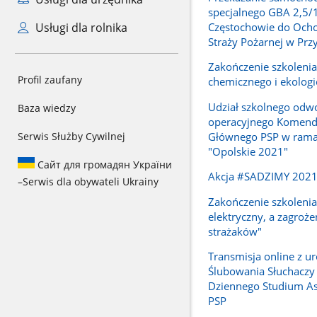
specjalnego GBA 2,5/
Częstochowie do Ocho
Usługi dla rolnika
Straży Pożarnej w Prz
Zakończenie szkoleni
Profil zaufany
chemicznego i ekolog
Udział szkolnego odw
Baza wiedzy
operacyjnego Komend
Głównego PSP w rama
Serwis Służby Cywilnej
"Opolskie 2021"
Сайт для громадян України
Akcja #SADZIMY 202
–
Serwis dla obywateli Ukrainy
Zakończenie szkolenia
elektryczny, a zagroże
strażaków"
Transmisja online z ur
Ślubowania Słuchaczy
Dziennego Studium A
PSP