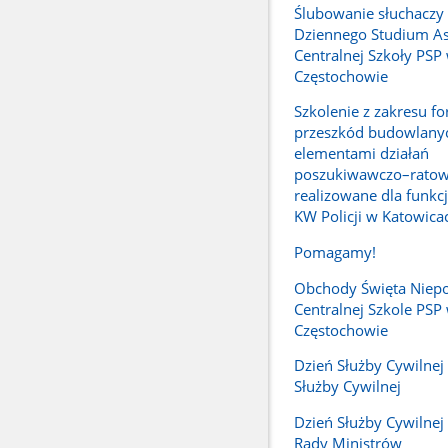
Ślubowanie słuchaczy
Dziennego Studium A
Centralnej Szkoły PSP
Częstochowie
Szkolenie z zakresu f
przeszkód budowlany
elementami działań
poszukiwawczo–ratow
realizowane dla funkc
KW Policji w Katowica
Pomagamy!
Obchody Święta Niepo
Centralnej Szkole PSP
Częstochowie
Dzień Służby Cywilnej -
Służby Cywilnej
Dzień Służby Cywilnej 
Rady Ministrów