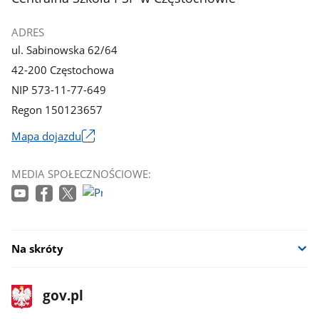
ADRES
ul. Sabinowska 62/64
42-200 Częstochowa
NIP 573-11-77-649
Regon 150123657
Mapa dojazdu
Link
otworzy
MEDIA SPOŁECZNOŚCIOWE:
się
w
nowym
oknie
Na skróty
stopka
Strona
gov.pl
gov.pl
główna