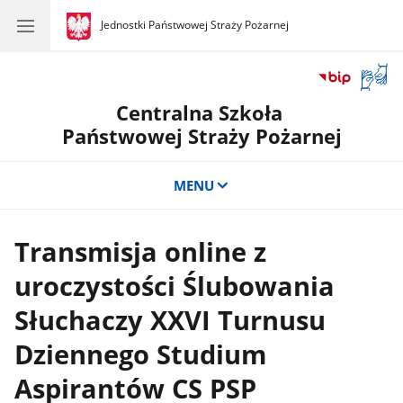
gov.pl
Jednostki Państwowej Straży Pożarnej
gov.pl
Jednostki
Państwowej
Straży
Otwór
Pożarnej
okno
Centralna Szkoła
z
tłuma
Państwowej Straży Pożarnej
języka
migow
MENU
Transmisja online z
uroczystości Ślubowania
Słuchaczy XXVI Turnusu
Dziennego Studium
Aspirantów CS PSP