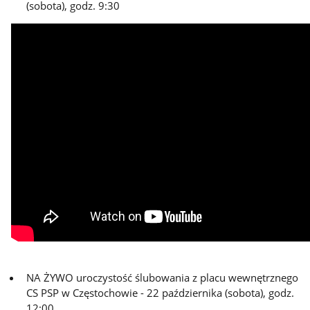
(sobota), godz. 9:30
NA ŻYWO uroczystość ślubowania z placu wewnętrznego
CS PSP w Częstochowie - 22 października (sobota), godz.
12:00