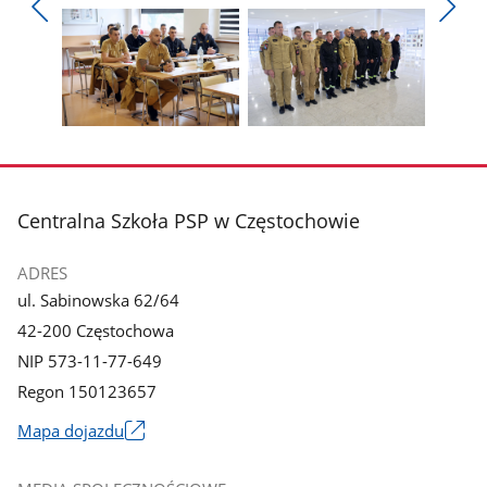
Pokaż
Pokaż
zdjęcie
zdjęcie
Pokaż
Poka
1
2
poprzednie
nest
z
z
zdjęcia
zdjęc
galerii.
galerii.
Pokaż
Pokaż
zdjęcie
zdjęcie
3
4
z
z
stopka
Centralna Szkoła PSP w Częstochowie
galerii.
galerii.
ADRES
ul. Sabinowska 62/64
42-200 Częstochowa
NIP 573-11-77-649
Regon 150123657
Mapa dojazdu
Link
otworzy