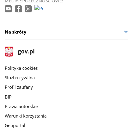
MEDIA SPOŁECZNOŚCIOWE:
się
w
nowym
oknie
Na skróty
stopka
Strona
gov.pl
gov.pl
główna
gov.pl
Polityka cookies
Służba cywilna
Profil zaufany
BIP
Prawa autorskie
Warunki korzystania
Geoportal