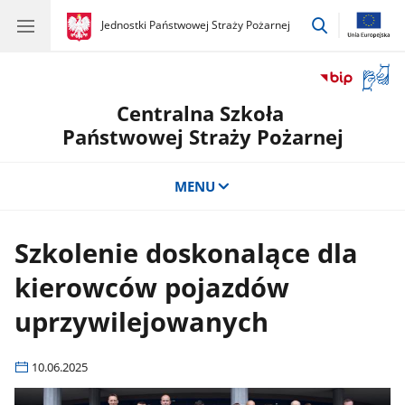
przejdź
gov.pl
Jednostki Państwowej Straży Pożarnej
gov.pl
Jednostki
do
Państwowej
wyszukiwar
Straży
Otwór
Pożarnej
okno
Centralna Szkoła
z
tłuma
Państwowej Straży Pożarnej
języka
migow
MENU
Szkolenie doskonalące dla
kierowców pojazdów
uprzywilejowanych
10.06.2025