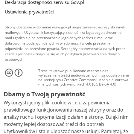
Deklaracja dostępności serwisu Gov.pl
Ustawienia prywatności
Strony dostępne w domenie www.gov.pl mogą zawierać adresy skrzynek
mailowych. Użytkownik korzystający z odnośnika będącego adresem e-
mail zgadza się na przetwarzanie jego danych (adres e-mail oraz
dobrowolnie podanych danych w wiadomości) w celu przesłania
odpowiedzi na przesłane pytania. Szczegóły przetwarzania danych przez
każdą z jednostek znajdują się w ich politykach przetwarzania danych
osobowych.
Treści tekstowe publikowane w serwisie (z
wyłączeniem treści audiowizualnych), są udostępniane
na licencji typu Creative Commons: uznanie autorstwa
- na tych samych warunkach 4.0 (CC BY-SA 4.0).
Materiały audiowizualne, w tym zdjęcia, materiały
Dbamy o Twoją prywatność
audio i wideo, są udostępniane na licencji typu
Creative Commons: uznanie autorstwa użycie
Wykorzystujemy pliki cookie w celu zapewnienia
niekomercyjne - bez utworów zależnych 4.0 (CC BY-
NC-ND 4.0), o ile nie jest to stwierdzone inaczej.
prawidłowego funkcjonowania naszej witryny oraz do
analizy ruchu i optymalizacji działania strony. Dzięki nim
możemy lepiej dostosować treści do potrzeb
użytkowników i stale ulepszać nasze usługi. Pamiętaj, że