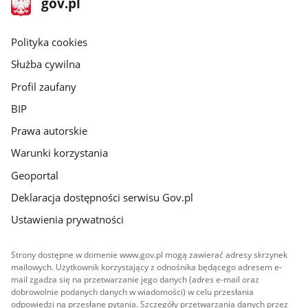
Strona
gov.pl
gov.pl
główna
gov.pl
Polityka cookies
Służba cywilna
Profil zaufany
BIP
Prawa autorskie
Warunki korzystania
Geoportal
Deklaracja dostępności serwisu Gov.pl
Ustawienia prywatności
Strony dostępne w domenie www.gov.pl mogą zawierać adresy skrzynek
mailowych. Użytkownik korzystający z odnośnika będącego adresem e-
mail zgadza się na przetwarzanie jego danych (adres e-mail oraz
dobrowolnie podanych danych w wiadomości) w celu przesłania
odpowiedzi na przesłane pytania. Szczegóły przetwarzania danych przez