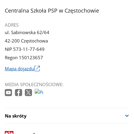
3
4
z
z
stopka
Centralna Szkoła PSP w Częstochowie
galerii.
galerii.
ADRES
ul. Sabinowska 62/64
42-200 Częstochowa
NIP 573-11-77-649
Regon 150123657
Mapa dojazdu
Link
otworzy
MEDIA SPOŁECZNOŚCIOWE:
się
w
nowym
oknie
Na skróty
stopka