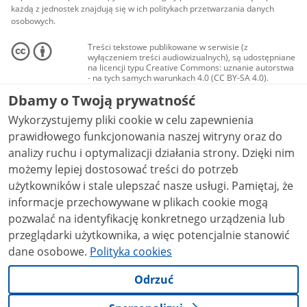
każdą z jednostek znajdują się w ich politykach przetwarzania danych
osobowych.
Treści tekstowe publikowane w serwisie (z
wyłączeniem treści audiowizualnych), są udostępniane
na licencji typu Creative Commons: uznanie autorstwa
- na tych samych warunkach 4.0 (CC BY-SA 4.0).
Materiały audiowizualne, w tym zdjęcia, materiały
Dbamy o Twoją prywatność
audio i wideo, są udostępniane na licencji typu
Creative Commons: uznanie autorstwa użycie
Wykorzystujemy pliki cookie w celu zapewnienia
niekomercyjne - bez utworów zależnych 4.0 (CC BY-
NC-ND 4.0), o ile nie jest to stwierdzone inaczej.
prawidłowego funkcjonowania naszej witryny oraz do
analizy ruchu i optymalizacji działania strony. Dzięki nim
możemy lepiej dostosować treści do potrzeb
użytkowników i stale ulepszać nasze usługi. Pamiętaj, że
informacje przechowywane w plikach cookie mogą
pozwalać na identyfikację konkretnego urządzenia lub
przeglądarki użytkownika, a więc potencjalnie stanowić
dane osobowe.
Polityka cookies
Odrzuć