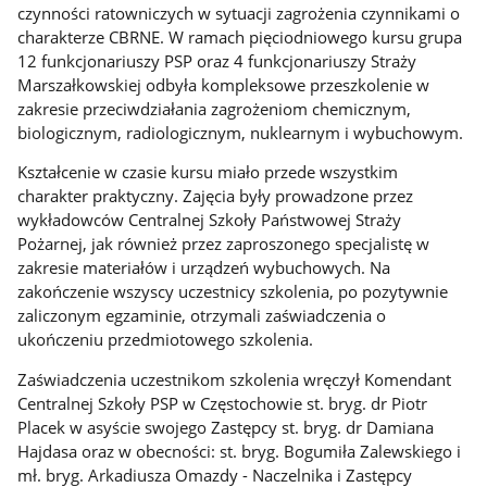
czynności ratowniczych w sytuacji zagrożenia czynnikami o
charakterze CBRNE. W ramach pięciodniowego kursu grupa
12 funkcjonariuszy PSP oraz 4 funkcjonariuszy Straży
Marszałkowskiej odbyła kompleksowe przeszkolenie w
zakresie przeciwdziałania zagrożeniom chemicznym,
biologicznym, radiologicznym, nuklearnym i wybuchowym.
Kształcenie w czasie kursu miało przede wszystkim
charakter praktyczny. Zajęcia były prowadzone przez
wykładowców Centralnej Szkoły Państwowej Straży
Pożarnej, jak również przez zaproszonego specjalistę w
zakresie materiałów i urządzeń wybuchowych. Na
zakończenie wszyscy uczestnicy szkolenia, po pozytywnie
zaliczonym egzaminie, otrzymali zaświadczenia o
ukończeniu przedmiotowego szkolenia.
Zaświadczenia uczestnikom szkolenia wręczył Komendant
Centralnej Szkoły PSP w Częstochowie st. bryg. dr Piotr
Placek w asyście swojego Zastępcy st. bryg. dr Damiana
Hajdasa oraz w obecności: st. bryg. Bogumiła Zalewskiego i
mł. bryg. Arkadiusza Omazdy - Naczelnika i Zastępcy