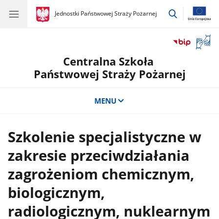
przejdź
gov.pl
Jednostki Państwowej Straży Pożarnej
gov.pl
Jednostki
do
Państwowej
wyszukiwar
Straży
Otwór
Pożarnej
okno
Centralna Szkoła
z
tłuma
Państwowej Straży Pożarnej
języka
migow
MENU
Szkolenie specjalistyczne w
zakresie przeciwdziałania
zagrożeniom chemicznym,
biologicznym,
radiologicznym, nuklearnym