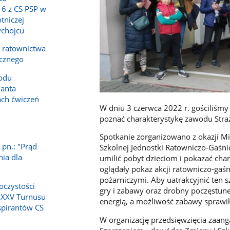
16 z CS PSP w
tniczej
ychojcu
a ratownictwa
icznego
odu
anta
ch ćwiczeń
W dniu 3 czerwca 2022 r. gościliśmy 
poznać charakterystykę zawodu Stra
1
Spotkanie zorganizowano z okazji M
 pn.: "Prąd
Szkolnej Jednostki Ratowniczo-Gaśnic
nia dla
umilić pobyt dzieciom i pokazać char
oglądały pokaz akcji ratowniczo-gaś
pożarniczymi. Aby uatrakcyjnić ten s
oczystości
gry i zabawy oraz drobny poczęstun
 XXV Turnusu
energią, a możliwość zabawy sprawił
spirantów CS
W organizację przedsięwzięcia zaanga