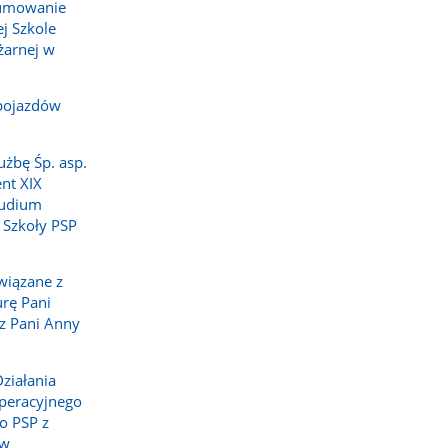
sumowanie
j Szkole
żarnej w
pojazdów
użbę Śp. asp.
nt XIX
tudium
 Szkoły PSP
wiązane z
rę Pani
z Pani Anny
ziałania
peracyjnego
o PSP z
 w