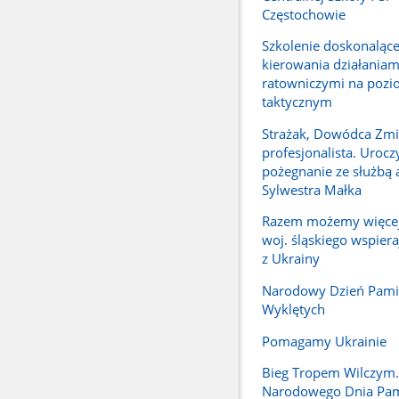
Częstochowie
Szkolenie doskonalące
kierowania działaniam
ratowniczymi na pozi
taktycznym
Strażak, Dowódca Zmi
profesjonalista. Urocz
pożegnanie ze służbą a
Sylwestra Małka
Razem możemy więcej.
woj. śląskiego wspier
z Ukrainy
Narodowy Dzień Pamię
Wyklętych
Pomagamy Ukrainie
Bieg Tropem Wilczym
Narodowego Dnia Pam