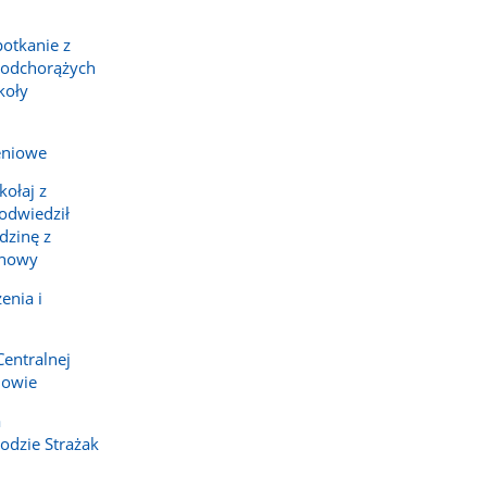
potkanie z
podchorążych
koły
eniowe
ołaj z
 odwiedził
dzinę z
chowy
enia i
Centralnej
howie
a
dzie Strażak