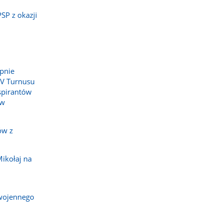
SP z okazji
pnie
IV Turnusu
spirantów
 w
ów z
ikołaj na
wojennego