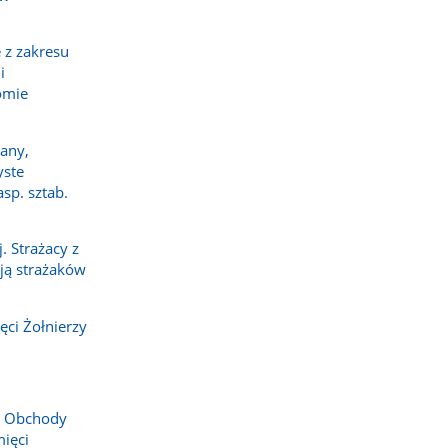
 z zakresu
i
omie
any,
yste
sp. sztab.
 Strażacy z
ają strażaków
ci Żołnierzy
. Obchody
ięci