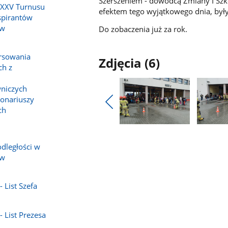
Szerszeniem - dowódcą Zmiany I Szk
 XXV Turnusu
efektem tego wyjątkowego dnia, były
spirantów
 w
Do zobaczenia już za rok.
orsowania
Zdjęcia (6)
ch z
niczych
jonariuszy
ch
Pokaż
poprzednie
Pokaż
Pokaż
zdjęcia
zdjęcie
zdjęcie
dległości w
1
2
 w
z
z
galerii.
galerii.
 List Szefa
- List Prezesa