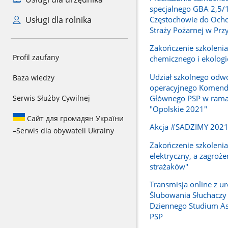
specjalnego GBA 2,5/
Częstochowie do Ocho
Usługi dla rolnika
Straży Pożarnej w Prz
Zakończenie szkoleni
Profil zaufany
chemicznego i ekolog
Udział szkolnego odw
Baza wiedzy
operacyjnego Komend
Głównego PSP w rama
Serwis Służby Cywilnej
"Opolskie 2021"
Сайт для громадян України
Akcja #SADZIMY 202
–
Serwis dla obywateli Ukrainy
Zakończenie szkolenia
elektryczny, a zagroże
strażaków"
Transmisja online z ur
Ślubowania Słuchaczy
Dziennego Studium A
PSP