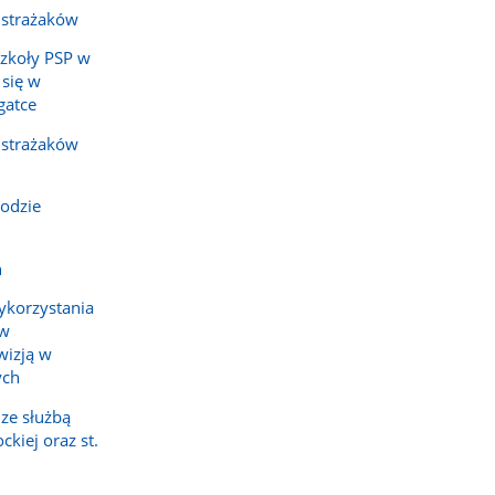
 strażaków
Szkoły PSP w
 się w
gatce
 strażaków
odzie
h
ykorzystania
ów
wizją w
ych
ze służbą
kiej oraz st.