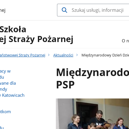
nej
 Szkoła
j Straży Pożarnej
O n
Państwowej Straży Pożarnej
Aktualności
Międzynarodowy Dzień Dzie
Międzynarodo
racy w
du
PSP
wane dla
endy
w Katowicach
utkom
du