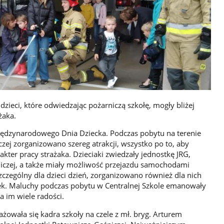
dzieci, które odwiedzając pożarniczą szkołę, mogły bliżej
żaka.
iędzynarodowego Dnia Dziecka. Podczas pobytu na terenie
zej zorganizowano szereg atrakcji, wszystko po to, aby
akter pracy strażaka. Dzieciaki zwiedzały jednostkę JRG,
niczej, a także miały możliwość przejazdu samochodami
zczególny dla dzieci dzień, zorganizowano również dla nich
ek. Maluchy podczas pobytu w Centralnej Szkole emanowały
a im wiele radości.
żowała się kadra szkoły na czele z mł. bryg. Arturem