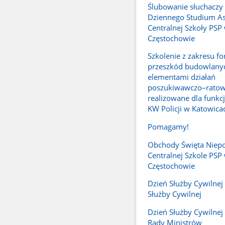
Ślubowanie słuchaczy
Dziennego Studium A
Centralnej Szkoły PSP
Częstochowie
Szkolenie z zakresu f
przeszkód budowlany
elementami działań
poszukiwawczo–ratow
realizowane dla funkc
KW Policji w Katowica
Pomagamy!
Obchody Święta Niepo
Centralnej Szkole PSP
Częstochowie
Dzień Służby Cywilnej -
Służby Cywilnej
Dzień Służby Cywilnej 
Rady Ministrów