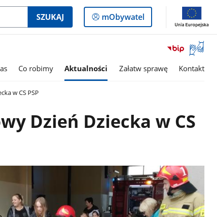
Logowanie
SZUKAJ
mObywatel
do
panelu
Otwórz
okno
z
as
Co robimy
Aktualności
Załatw sprawę
Kontakt
tłumac
języka
cka w CS PSP
migowe
wy Dzień Dziecka w CS