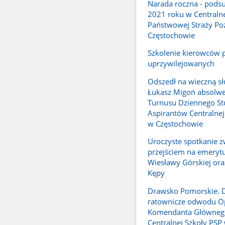
Narada roczna - pod
2021 roku w Centralne
Państwowej Straży Po
Częstochowie
Szkolenie kierowców 
uprzywilejowanych
Odszedł na wieczną sł
Łukasz Migoń absolwe
Turnusu Dziennego S
Aspirantów Centralnej
w Częstochowie
Uroczyste spotkanie z
przejściem na emerytu
Wiesławy Górskiej ora
Kępy
Drawsko Pomorskie. D
ratownicze odwodu O
Komendanta Główneg
Centralnej Szkoły PSP