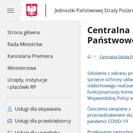
gov.pl
gov.pl
Jednostki Państwowej Straży Pożar
gov.pl
Jednostki
Państwowej
Straży
Centralna
Pożarnej
gov.pl
Strona główna
Państwowe
Rada Ministrów
Kancelaria Premiera
Centralna Szkoła 
Ministerstwa
Szkolenie z zakresu p
sprzęcie ochrony ukła
Urzędy, instytucje
oddechowego realizo
i placówki RP
funkcjonariuszy Kom
Wojewódzkiej Policji 
Ćwiczenia związane z
Usługi dla obywatela
przeciwdziałaniem sk
Usługi dla przedsiębiorcy
pandemii COVID-19
Przekazanie samocho
Usługi dla urzędnika