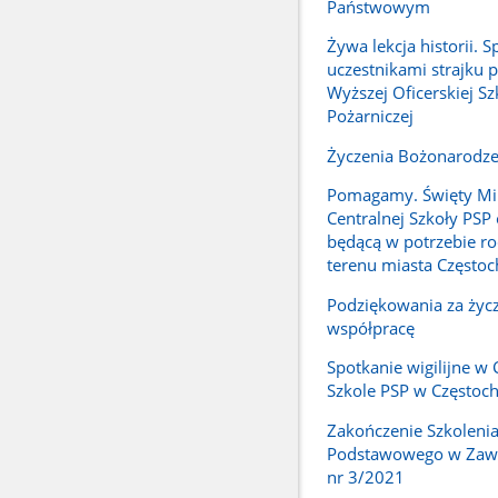
Państwowym
Żywa lekcja historii. S
uczestnikami strajku 
Wyższej Oficerskiej Sz
Pożarniczej
Życzenia Bożonarodz
Pomagamy. Święty Mik
Centralnej Szkoły PSP
będącą w potrzebie ro
terenu miasta Często
Podziękowania za życz
współpracę
Spotkanie wigilijne w 
Szkole PSP w Częstoc
Zakończenie Szkoleni
Podstawowego w Zawo
nr 3/2021