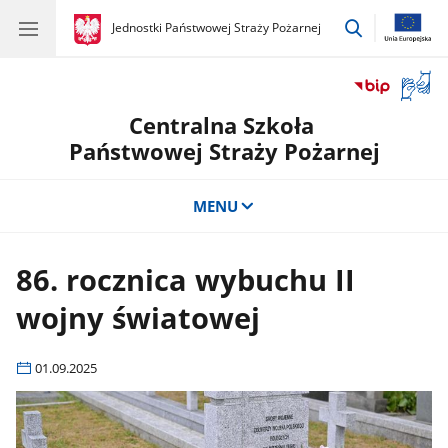
przejdź
gov.pl
Jednostki Państwowej Straży Pożarnej
gov.pl
Jednostki
do
Państwowej
wyszukiwar
Straży
Otwór
Pożarnej
okno
Centralna Szkoła
z
tłuma
Państwowej Straży Pożarnej
języka
migow
MENU
86. rocznica wybuchu II
wojny światowej
01.09.2025