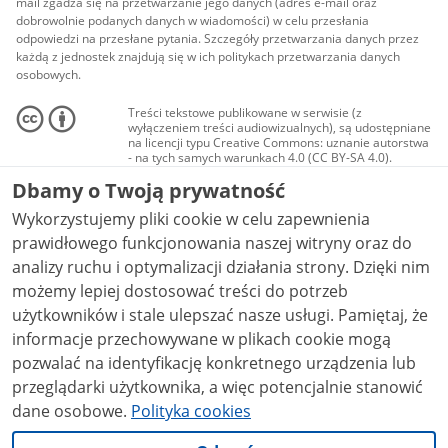
mail zgadza się na przetwarzanie jego danych (adres e-mail oraz
dobrowolnie podanych danych w wiadomości) w celu przesłania
odpowiedzi na przesłane pytania. Szczegóły przetwarzania danych przez
każdą z jednostek znajdują się w ich politykach przetwarzania danych
osobowych.
Treści tekstowe publikowane w serwisie (z
wyłączeniem treści audiowizualnych), są udostępniane
na licencji typu Creative Commons: uznanie autorstwa
- na tych samych warunkach 4.0 (CC BY-SA 4.0).
Materiały audiowizualne, w tym zdjęcia, materiały
Dbamy o Twoją prywatność
audio i wideo, są udostępniane na licencji typu
Creative Commons: uznanie autorstwa użycie
Wykorzystujemy pliki cookie w celu zapewnienia
niekomercyjne - bez utworów zależnych 4.0 (CC BY-
NC-ND 4.0), o ile nie jest to stwierdzone inaczej.
prawidłowego funkcjonowania naszej witryny oraz do
analizy ruchu i optymalizacji działania strony. Dzięki nim
możemy lepiej dostosować treści do potrzeb
użytkowników i stale ulepszać nasze usługi. Pamiętaj, że
informacje przechowywane w plikach cookie mogą
pozwalać na identyfikację konkretnego urządzenia lub
przeglądarki użytkownika, a więc potencjalnie stanowić
dane osobowe.
Polityka cookies