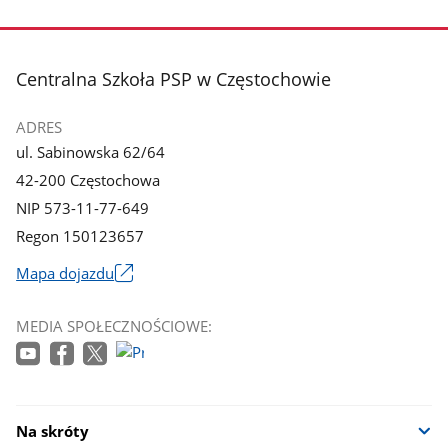
Pokaż
Pokaż
zdjęcie
zdjęcie
3
4
z
z
stopka
Centralna Szkoła PSP w Częstochowie
galerii.
galerii.
ADRES
ul. Sabinowska 62/64
42-200 Częstochowa
NIP 573-11-77-649
Regon 150123657
Mapa dojazdu
Link
otworzy
MEDIA SPOŁECZNOŚCIOWE:
się
w
nowym
oknie
Na skróty