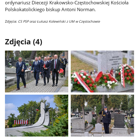
ordynariusz Diecezji Krakowsko-Częstochowskiej Kościoła
Polskokatolickiego biskup Antoni Norman.
Zdjęcia:
CS PSP oraz Łukasz Kolewiński z UM w Częstochowie
Zdjęcia (4)
Pokaż
Pokaż
zdjęcie
zdjęcie
1
2
z
z
galerii.
galerii.