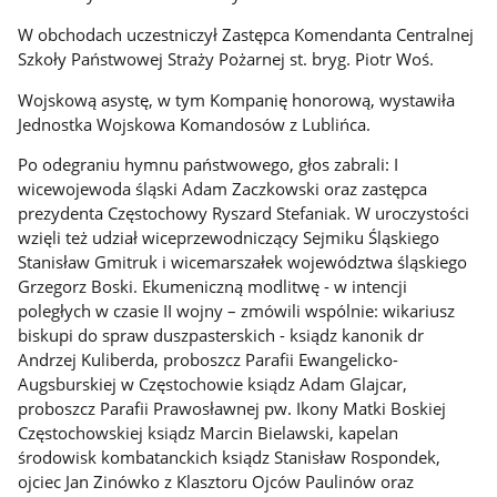
W obchodach uczestniczył Zastępca Komendanta Centralnej
Szkoły Państwowej Straży Pożarnej st. bryg. Piotr Woś.
Wojskową asystę, w tym Kompanię honorową, wystawiła
Jednostka Wojskowa Komandosów z Lublińca.
Po odegraniu hymnu państwowego, głos zabrali: I
wicewojewoda śląski Adam Zaczkowski oraz zastępca
prezydenta Częstochowy Ryszard Stefaniak. W uroczystości
wzięli też udział wiceprzewodniczący Sejmiku Śląskiego
Stanisław Gmitruk i wicemarszałek województwa śląskiego
Grzegorz Boski. Ekumeniczną modlitwę - w intencji
poległych w czasie II wojny – zmówili wspólnie: wikariusz
biskupi do spraw duszpasterskich - ksiądz kanonik dr
Andrzej Kuliberda, proboszcz Parafii Ewangelicko-
Augsburskiej w Częstochowie ksiądz Adam Glajcar,
proboszcz Parafii Prawosławnej pw. Ikony Matki Boskiej
Częstochowskiej ksiądz Marcin Bielawski, kapelan
środowisk kombatanckich ksiądz Stanisław Rospondek,
ojciec Jan Zinówko z Klasztoru Ojców Paulinów oraz