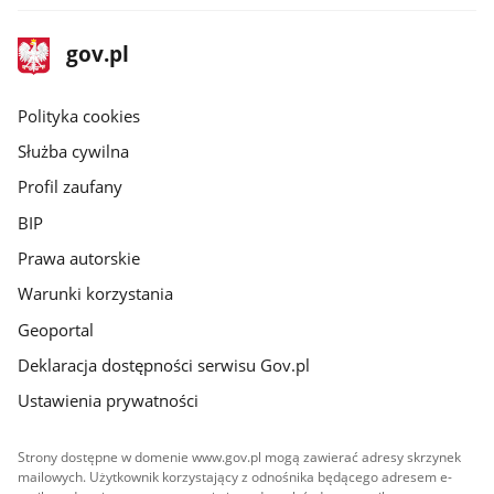
stopka
Strona
gov.pl
gov.pl
główna
gov.pl
Polityka cookies
Służba cywilna
Profil zaufany
BIP
Prawa autorskie
Warunki korzystania
Geoportal
Deklaracja dostępności serwisu Gov.pl
Ustawienia prywatności
Strony dostępne w domenie www.gov.pl mogą zawierać adresy skrzynek
mailowych. Użytkownik korzystający z odnośnika będącego adresem e-