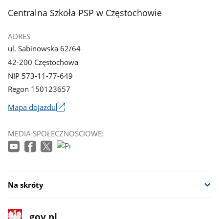
z
stopka
Centralna Szkoła PSP w Częstochowie
galerii.
ADRES
ul. Sabinowska 62/64
42-200 Częstochowa
NIP 573-11-77-649
Regon 150123657
Mapa dojazdu
Link
otworzy
MEDIA SPOŁECZNOŚCIOWE:
się
w
nowym
oknie
Na skróty
stopka
Strona
gov.pl