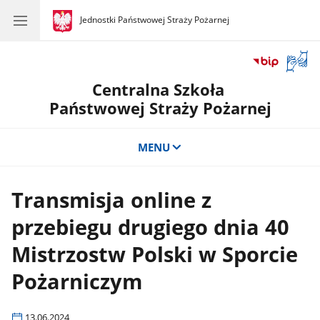
gov.pl
Jednostki Państwowej Straży Pożarnej
gov.pl
Jednostki
Państwowej
Straży
Otwór
Pożarnej
okno
Centralna Szkoła
z
tłuma
Państwowej Straży Pożarnej
języka
migow
MENU
Transmisja online z
przebiegu drugiego dnia 40
Mistrzostw Polski w Sporcie
Pożarniczym
13.06.2024