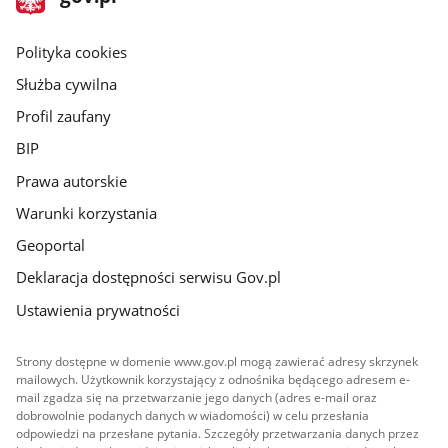
gov.pl
główna
gov.pl
Polityka cookies
Służba cywilna
Profil zaufany
BIP
Prawa autorskie
Warunki korzystania
Geoportal
Deklaracja dostępności serwisu Gov.pl
Ustawienia prywatności
Strony dostępne w domenie www.gov.pl mogą zawierać adresy skrzynek
mailowych. Użytkownik korzystający z odnośnika będącego adresem e-
mail zgadza się na przetwarzanie jego danych (adres e-mail oraz
dobrowolnie podanych danych w wiadomości) w celu przesłania
odpowiedzi na przesłane pytania. Szczegóły przetwarzania danych przez