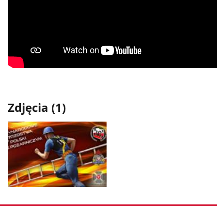
Zdjęcia (1)
Pokaż
zdjęcie
1