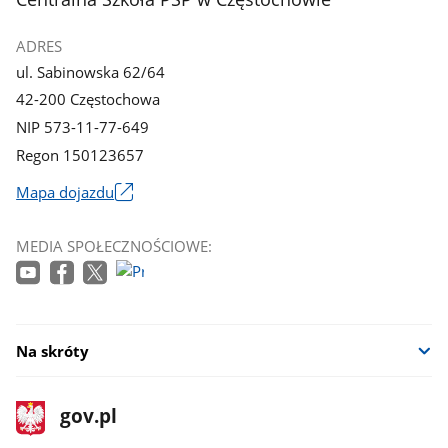
galerii.
galerii.
ADRES
ul. Sabinowska 62/64
42-200 Częstochowa
NIP 573-11-77-649
Regon 150123657
Mapa dojazdu
Link
otworzy
MEDIA SPOŁECZNOŚCIOWE:
się
w
nowym
oknie
Na skróty
stopka
Strona
gov.pl
gov.pl
główna