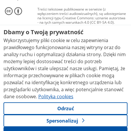
Treści tekstowe publikowane w serwisie (z
wyłączeniem treści audiowizualnych), są udostępniane
na licencji typu Creative Commons: uznanie autorstwa
- na tych samych warunkach 4.0 (CC BY-SA 4.0).
Materiały audiowizualne, w tym zdjęcia, materiały
Dbamy o Twoją prywatność
audio i wideo, są udostępniane na licencji typu
Creative Commons: uznanie autorstwa użycie
Wykorzystujemy pliki cookie w celu zapewnienia
niekomercyjne - bez utworów zależnych 4.0 (CC BY-
NC-ND 4.0), o ile nie jest to stwierdzone inaczej.
prawidłowego funkcjonowania naszej witryny oraz do
analizy ruchu i optymalizacji działania strony. Dzięki nim
możemy lepiej dostosować treści do potrzeb
użytkowników i stale ulepszać nasze usługi. Pamiętaj, że
informacje przechowywane w plikach cookie mogą
pozwalać na identyfikację konkretnego urządzenia lub
przeglądarki użytkownika, a więc potencjalnie stanowić
dane osobowe.
Polityka cookies
Odrzuć
Spersonalizuj