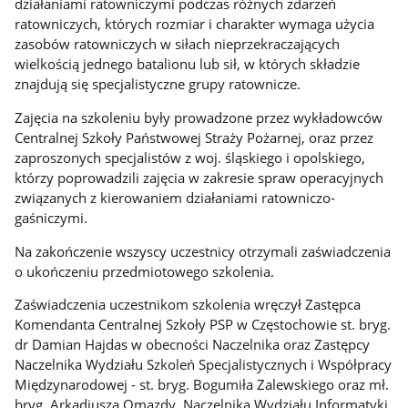
działaniami ratowniczymi podczas różnych zdarzeń
ratowniczych, których rozmiar i charakter wymaga użycia
zasobów ratowniczych w siłach nieprzekraczających
wielkością jednego batalionu lub sił, w których składzie
znajdują się specjalistyczne grupy ratownicze.
Zajęcia na szkoleniu były prowadzone przez wykładowców
Centralnej Szkoły Państwowej Straży Pożarnej, oraz przez
zaproszonych specjalistów z woj. śląskiego i opolskiego,
którzy poprowadzili zajęcia w zakresie spraw operacyjnych
związanych z kierowaniem działaniami ratowniczo-
gaśniczymi.
Na zakończenie wszyscy uczestnicy otrzymali zaświadczenia
o ukończeniu przedmiotowego szkolenia.
Zaświadczenia uczestnikom szkolenia wręczył Zastępca
Komendanta Centralnej Szkoły PSP w Częstochowie st. bryg.
dr Damian Hajdas w obecności Naczelnika oraz Zastępcy
Naczelnika Wydziału Szkoleń Specjalistycznych i Współpracy
Międzynarodowej - st. bryg. Bogumiła Zalewskiego oraz mł.
bryg. Arkadiusza Omazdy, Naczelnika Wydziału Informatyki