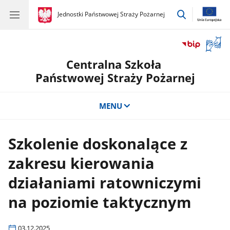
przejdź
gov.pl
Jednostki Państwowej Straży Pożarnej
gov.pl
Jednostki
do
Państwowej
wyszukiwar
Straży
Otwór
Pożarnej
okno
Centralna Szkoła
z
tłuma
Państwowej Straży Pożarnej
języka
migow
MENU
Szkolenie doskonalące z
zakresu kierowania
działaniami ratowniczymi
na poziomie taktycznym
03.12.2025