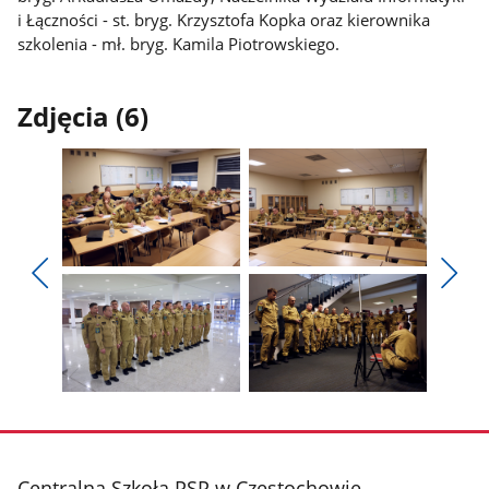
i Łączności - st. bryg. Krzysztofa Kopka oraz kierownika
szkolenia - mł. bryg. Kamila Piotrowskiego.
Zdjęcia (6)
Pokaż
Pokaż
zdjęcie
zdjęcie
Pokaż
Poka
1
2
poprzednie
nest
z
z
zdjęcia
zdjęc
galerii.
galerii.
Pokaż
Pokaż
zdjęcie
zdjęcie
3
4
z
z
stopka
Centralna Szkoła PSP w Częstochowie