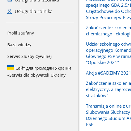
specjalnego GBA 2,5/
Częstochowie do Ocho
Usługi dla rolnika
Straży Pożarnej w Prz
Zakończenie szkoleni
Profil zaufany
chemicznego i ekolog
Udział szkolnego odw
Baza wiedzy
operacyjnego Komend
Głównego PSP w rama
Serwis Służby Cywilnej
"Opolskie 2021"
Сайт для громадян України
Akcja #SADZIMY 202
–
Serwis dla obywateli Ukrainy
Zakończenie szkolenia
elektryczny, a zagroże
strażaków"
Transmisja online z ur
Ślubowania Słuchaczy
Dziennego Studium A
PSP