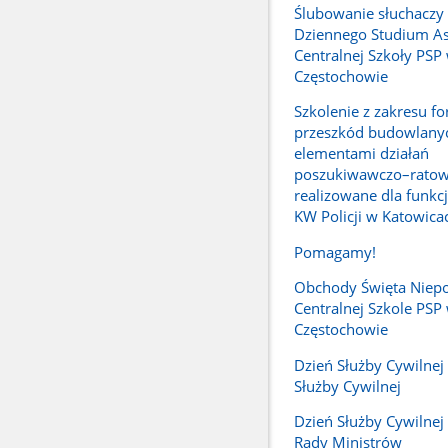
Ślubowanie słuchaczy
Dziennego Studium A
Centralnej Szkoły PSP
Częstochowie
Szkolenie z zakresu f
przeszkód budowlany
elementami działań
poszukiwawczo–ratow
realizowane dla funkc
KW Policji w Katowica
Pomagamy!
Obchody Święta Niepo
Centralnej Szkole PSP
Częstochowie
Dzień Służby Cywilnej -
Służby Cywilnej
Dzień Służby Cywilnej 
Rady Ministrów