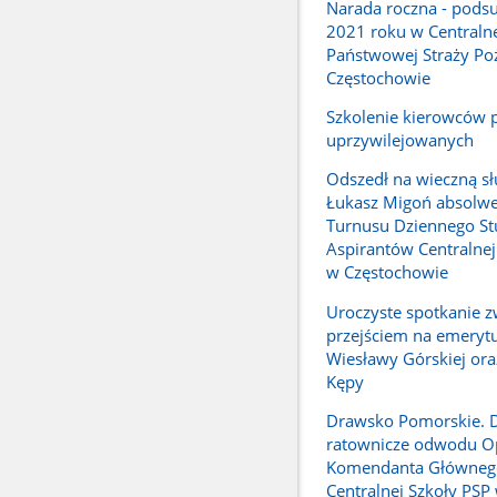
Narada roczna - pod
2021 roku w Centralne
Państwowej Straży Po
Częstochowie
Szkolenie kierowców 
uprzywilejowanych
Odszedł na wieczną sł
Łukasz Migoń absolwe
Turnusu Dziennego S
Aspirantów Centralnej
w Częstochowie
Uroczyste spotkanie z
przejściem na emerytu
Wiesławy Górskiej ora
Kępy
Drawsko Pomorskie. D
ratownicze odwodu O
Komendanta Główneg
Centralnej Szkoły PSP