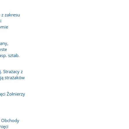
 z zakresu
i
omie
any,
yste
sp. sztab.
 Strażacy z
ają strażaków
ci Żołnierzy
. Obchody
ięci