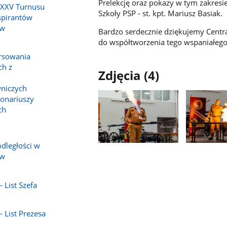
Prelekcję oraz pokazy w tym zakresi
 XXV Turnusu
Szkoły PSP - st. kpt. Mariusz Basiak.
spirantów
 w
Bardzo serdecznie dziękujemy Cent
do współtworzenia tego wspaniałego
orsowania
ch z
Zdjęcia (4)
niczych
jonariuszy
ch
dległości w
Pokaż
Pokaż
 w
zdjęcie
zdjęcie
1
2
z
z
 List Szefa
galerii.
galerii.
- List Prezesa