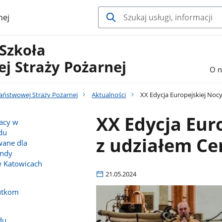
nej
 Szkoła
j Straży Pożarnej
O n
Państwowej Straży Pożarnej
Aktualności
XX Edycja Europejskiej Noc
XX Edycja Eur
racy w
du
z udziałem Ce
wane dla
endy
w Katowicach
21.05.2024
utkom
du