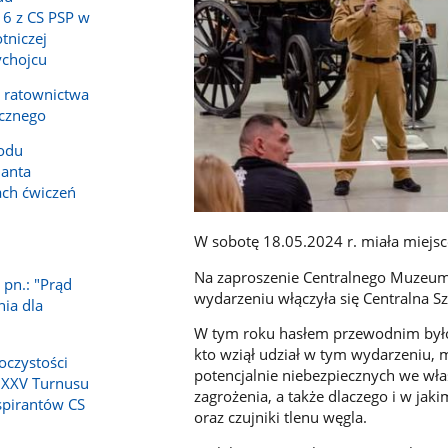
16 z CS PSP w
tniczej
ychojcu
a ratownictwa
icznego
odu
anta
ch ćwiczeń
W sobotę 18.05.2024 r. miała miejs
1
Na zaproszenie Centralnego Muzeum
 pn.: "Prąd
wydarzeniu włączyła się Centralna Sz
nia dla
W tym roku hasłem przewodnim było
kto wziął udział w tym wydarzeniu, m
oczystości
potencjalnie niebezpiecznych we wła
 XXV Turnusu
zagrożenia, a także dlaczego i w ja
spirantów CS
oraz czujniki tlenu węgla.