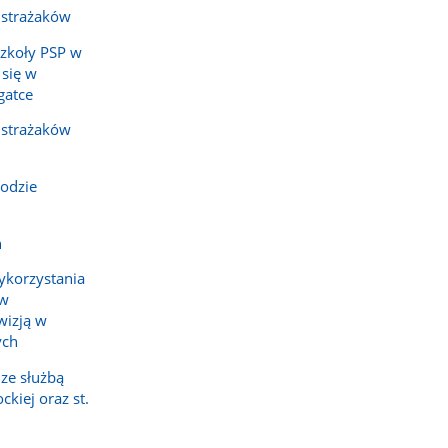
 strażaków
Szkoły PSP w
 się w
gatce
 strażaków
odzie
h
ykorzystania
ów
wizją w
ych
ze służbą
kiej oraz st.