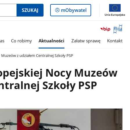
Logowanie
SZUKAJ
mObywatel
do
panelu
Otwórz
okno
z
as
Co robimy
Aktualności
Załatw sprawę
Kontakt
tłumac
języka
y Muzeów z udziałem Centralnej Szkoły PSP
migowe
opejskiej Nocy Muzeów
ntralnej Szkoły PSP