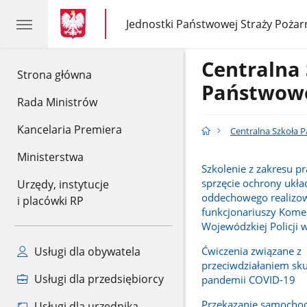
gov.pl
gov.pl
Jednostki Państwowej Straży Pożar
gov.pl
Jednostki
Państwowej
Straży
Centralna
Pożarnej
gov.pl
Strona główna
Państwowe
Rada Ministrów
Kancelaria Premiera
Centralna Szkoła 
Ministerstwa
Szkolenie z zakresu p
sprzęcie ochrony ukła
Urzędy, instytucje
oddechowego realizo
i placówki RP
funkcjonariuszy Kom
Wojewódzkiej Policji 
Ćwiczenia związane z
Usługi dla obywatela
przeciwdziałaniem sk
Usługi dla przedsiębiorcy
pandemii COVID-19
Przekazanie samocho
Usługi dla urzędnika