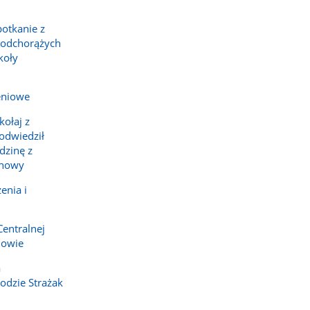
potkanie z
podchorążych
koły
eniowe
ołaj z
 odwiedził
dzinę z
chowy
enia i
Centralnej
howie
a
dzie Strażak