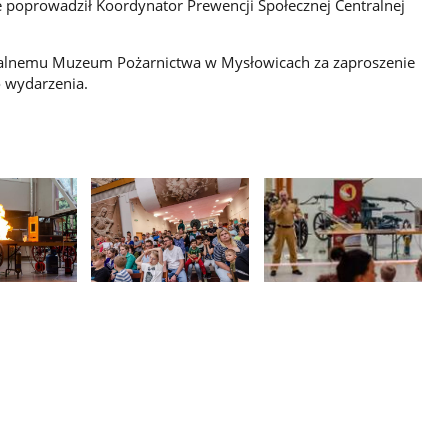
e poprowadził Koordynator Prewencji Społecznej Centralnej
ralnemu Muzeum Pożarnictwa w Mysłowicach za zaproszenie
 wydarzenia.
Pokaż
Pokaż
zdjęcie
zdjęcie
3
4
z
z
galerii.
galerii.