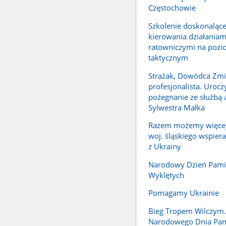
Częstochowie
Szkolenie doskonalące
kierowania działaniam
ratowniczymi na pozi
taktycznym
Strażak, Dowódca Zmi
profesjonalista. Urocz
pożegnanie ze służbą a
Sylwestra Małka
Razem możemy więcej.
woj. śląskiego wspier
z Ukrainy
Narodowy Dzień Pamię
Wyklętych
Pomagamy Ukrainie
Bieg Tropem Wilczym
Narodowego Dnia Pam