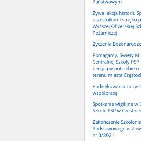
Państwowym
Żywa lekcja historii. S
uczestnikami strajku 
Wyższej Oficerskiej Sz
Pożarniczej
Życzenia Bożonarodz
Pomagamy. Święty Mik
Centralnej Szkoły PSP
będącą w potrzebie ro
terenu miasta Często
Podziękowania za życz
współpracę
Spotkanie wigilijne w 
Szkole PSP w Częstoc
Zakończenie Szkoleni
Podstawowego w Zawo
nr 3/2021