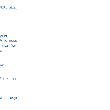
SP z okazji
pnie
IV Turnusu
spirantów
 w
ów z
ikołaj na
wojennego