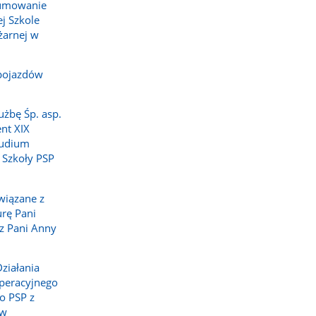
sumowanie
j Szkole
żarnej w
pojazdów
użbę Śp. asp.
nt XIX
tudium
 Szkoły PSP
wiązane z
rę Pani
z Pani Anny
ziałania
peracyjnego
o PSP z
 w