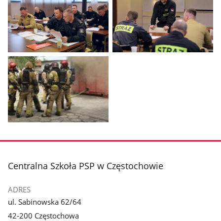
Pokaż
Pokaż
zdjęcie
zdjęcie
1
2
z
z
galerii.
galerii.
Pokaż
zdjęcie
3
z
stopka
Centralna Szkoła PSP w Częstochowie
galerii.
ADRES
ul. Sabinowska 62/64
42-200 Częstochowa