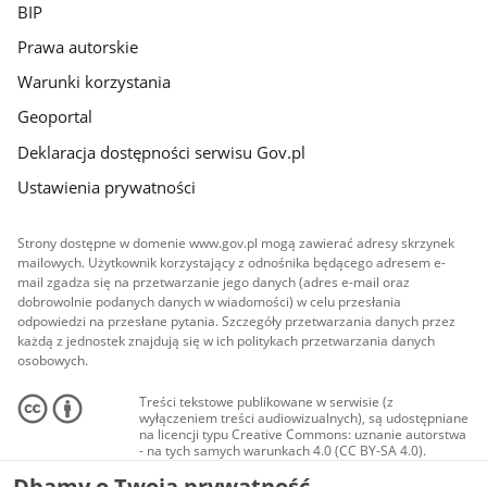
BIP
Prawa autorskie
Warunki korzystania
Geoportal
Deklaracja dostępności serwisu Gov.pl
Ustawienia prywatności
Strony dostępne w domenie www.gov.pl mogą zawierać adresy skrzynek
mailowych. Użytkownik korzystający z odnośnika będącego adresem e-
mail zgadza się na przetwarzanie jego danych (adres e-mail oraz
dobrowolnie podanych danych w wiadomości) w celu przesłania
odpowiedzi na przesłane pytania. Szczegóły przetwarzania danych przez
każdą z jednostek znajdują się w ich politykach przetwarzania danych
osobowych.
Treści tekstowe publikowane w serwisie (z
wyłączeniem treści audiowizualnych), są udostępniane
na licencji typu Creative Commons: uznanie autorstwa
- na tych samych warunkach 4.0 (CC BY-SA 4.0).
Materiały audiowizualne, w tym zdjęcia, materiały
Dbamy o Twoją prywatność
audio i wideo, są udostępniane na licencji typu