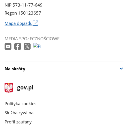
NIP 573-11-77-649
Regon 150123657
Mapa dojazdu
Link
otworzy
MEDIA SPOŁECZNOŚCIOWE:
się
w
nowym
oknie
Na skróty
stopka
Strona
gov.pl
gov.pl
główna
gov.pl
Polityka cookies
Służba cywilna
Profil zaufany