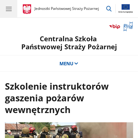
przejdź
gov.pl
Jednostki Państwowej Straży Pożarnej
gov.pl
Jednostki
do
Państwowej
wyszukiwar
Straży
Otwór
Pożarnej
okno
Centralna Szkoła
z
tłuma
Państwowej Straży Pożarnej
języka
migow
MENU
Szkolenie instruktorów
gaszenia pożarów
wewnętrznych