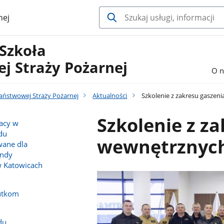
nej
 Szkoła
j Straży Pożarnej
O n
Państwowej Straży Pożarnej
Aktualności
Szkolenie z zakresu gaszen
Szkolenie z z
racy w
du
wewnętrznyc
wane dla
endy
w Katowicach
utkom
du