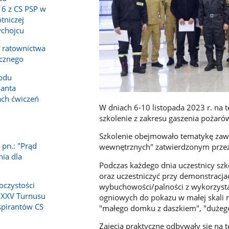
16 z CS PSP w
tniczej
ychojcu
a ratownictwa
icznego
odu
anta
ch ćwiczeń
W dniach 6-10 listopada 2023 r. na 
szkolenie z zakresu gaszenia pożaró
1
Szkolenie obejmowało tematykę zawa
 pn.: "Prąd
wewnętrznych" zatwierdzonym prze
nia dla
Podczas każdego dnia uczestnicy szk
oraz uczestniczyć przy demonstracjac
oczystości
wybuchowości/palności z wykorzys
 XXV Turnusu
ogniowych do pokazu w małej skali 
spirantów CS
"małego domku z daszkiem", "dużego
Zajęcia praktyczne odbywały się na