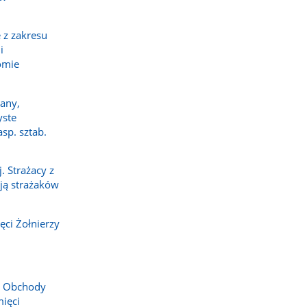
 z zakresu
i
omie
any,
yste
sp. sztab.
 Strażacy z
ają strażaków
ci Żołnierzy
. Obchody
ięci