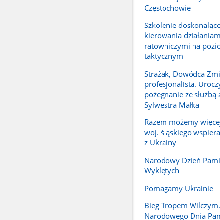
Częstochowie
Szkolenie doskonalące
kierowania działaniam
ratowniczymi na pozi
taktycznym
Strażak, Dowódca Zmi
profesjonalista. Urocz
pożegnanie ze służbą a
Sylwestra Małka
Razem możemy więcej.
woj. śląskiego wspier
z Ukrainy
Narodowy Dzień Pamię
Wyklętych
Pomagamy Ukrainie
Bieg Tropem Wilczym
Narodowego Dnia Pam