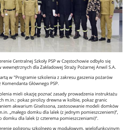
terenie Centralnej Szkoły PSP w Częstochowie odbyło się
w wewnętrznych dla Zakładowej Straży Pożarnej Anwil S.A.
rtą w "Programie szkolenia z zakresu gaszenia pożarów
z Komendanta Głównego PSP.
olenia mieli okazję poznać zasady prowadzenia instruktażu
h m.in.: pokaz pirolizy drewna w kolbie, pokaz granic
taniem akwarium Giselssona, zastosowanie modeli domków
m.in. „małego domku dla lalek (z jednym pomieszczeniem)”,
 domku dla lalek (z czterema pomieszczeniami)".
 terenie poligonu szkolnego w modułowym, wielofunkcyjnym