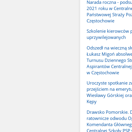
Narada roczna - pod
2021 roku w Centralne
Państwowej Straży Po
Częstochowie
Szkolenie kierowców 
uprzywilejowanych
Odszedł na wieczną sł
Łukasz Migoń absolwe
Turnusu Dziennego S
Aspirantów Centralnej
w Częstochowie
Uroczyste spotkanie z
przejściem na emerytu
Wiesławy Górskiej ora
Kępy
Drawsko Pomorskie. D
ratownicze odwodu O
Komendanta Główneg
Centralnej Szkoły PSP