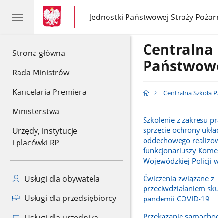
gov.pl
gov.pl
Jednostki Państwowej Straży Pożar
gov.pl
Jednostki
Państwowej
Straży
Centralna
Pożarnej
gov.pl
Strona główna
Państwowe
Rada Ministrów
Kancelaria Premiera
Centralna Szkoła 
Ministerstwa
Szkolenie z zakresu p
sprzęcie ochrony ukła
Urzędy, instytucje
oddechowego realizo
i placówki RP
funkcjonariuszy Kom
Wojewódzkiej Policji 
Ćwiczenia związane z
Usługi dla obywatela
przeciwdziałaniem sk
Usługi dla przedsiębiorcy
pandemii COVID-19
Przekazanie samocho
Usługi dla urzędnika