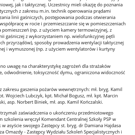
iowej, jak i taktycznej. Uczestnicy mieli okazję do poznania
tycznych z zakresu m.in. technik operowania prądami
zania linii gaśniczych, postępowania podczas otwierania
spółpracę w rocie i przemieszczanie się w pomieszczeniach
 pomieszczeń (np. z użyciem kamery termowizyjnej, z
inii gaśniczej z wykorzystaniem np. wielofunkcyjnej pętli
wych przyrządów), sposoby prowadzenia wentylacji taktycznej
nej i wymuszonej (np. z użyciem wentylatorów i kurtyny
ano uwagę na charakterystykę zagrożeń dla strażaków
nie, odwodnienie, toksyczność dymu, ograniczona widoczność
 z zakresu gaszenia pożarów wewnętrznych: mł. bryg. Kamil
kpt. Wojciech Lubczyk, kpt. Michał Bogusz, mł. kpt. Marcin
ki, asp. Norbert Biniek, mł. asp. Kamil Kończalski.
otrzymali zaświadczenia o ukończeniu przedmiotowego
om szkolenia wręczył Komendant Centralnej Szkoły PSP w
ek w asyście swojego Zastępcy st. bryg. dr Damiana Hajdasa
sza Omazdy - Zastępcy Wydziału Szkoleń Specjalistycznych i