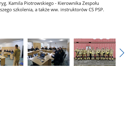
yg. Kamila Piotrowskiego - Kierownika Zespołu
zego szkolenia, a także ww. instruktorów CS PSP.
Pokaż
nestęp
Pokaż
Pokaż
zdjęcia
zdjęcie
zdjęcie
3
4
z
z
galerii.
galerii.