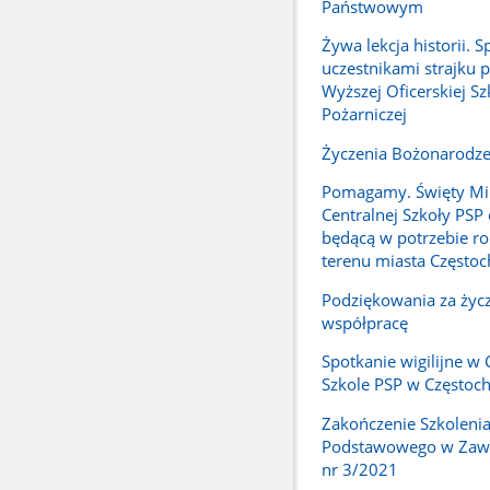
Państwowym
Żywa lekcja historii. S
uczestnikami strajku 
Wyższej Oficerskiej Sz
Pożarniczej
Życzenia Bożonarodz
Pomagamy. Święty Mik
Centralnej Szkoły PSP
będącą w potrzebie ro
terenu miasta Często
Podziękowania za życz
współpracę
Spotkanie wigilijne w 
Szkole PSP w Częstoc
Zakończenie Szkoleni
Podstawowego w Zawo
nr 3/2021