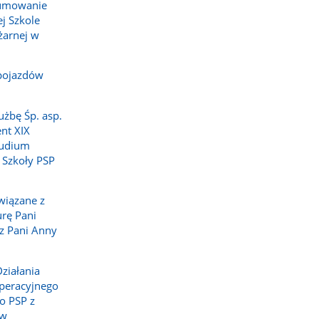
sumowanie
j Szkole
żarnej w
pojazdów
użbę Śp. asp.
nt XIX
tudium
 Szkoły PSP
wiązane z
rę Pani
z Pani Anny
ziałania
peracyjnego
o PSP z
 w