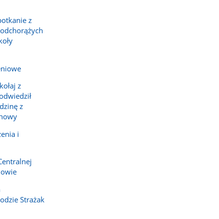
potkanie z
podchorążych
koły
eniowe
ołaj z
 odwiedził
dzinę z
chowy
enia i
Centralnej
howie
a
dzie Strażak