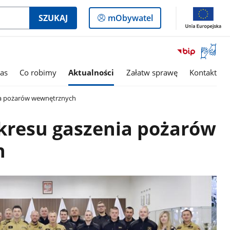
Logowanie
SZUKAJ
mObywatel
do
panelu
Otwórz
okno
z
as
Co robimy
Aktualności
Załatw sprawę
Kontakt
tłumac
języka
ia pożarów wewnętrznych
migowe
akresu gaszenia pożarów
h