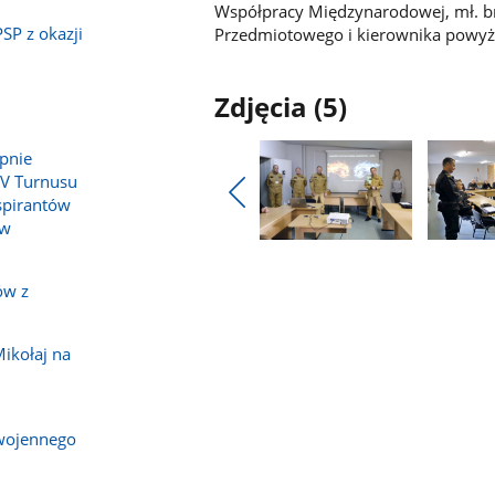
Współpracy Międzynarodowej, mł. br
SP z okazji
Przedmiotowego i kierownika powyżs
Zdjęcia (5)
pnie
IV Turnusu
spirantów
Pokaż
 w
poprzednie
Pokaż
Pokaż
zdjęcia
zdjęcie
zdjęcie
ów z
1
2
z
z
galerii.
galerii.
ikołaj na
wojennego