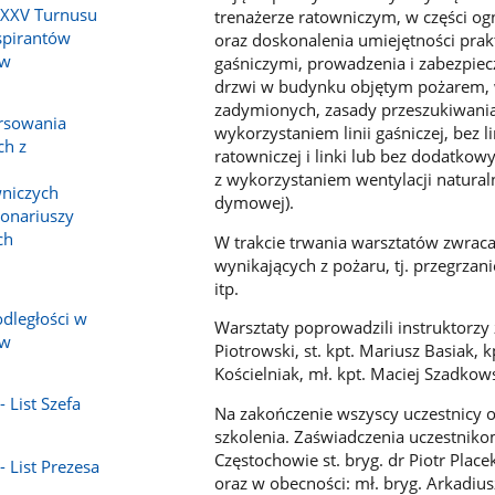
 XXV Turnusu
trenażerze ratowniczym, w części ogn
spirantów
oraz doskonalenia umiejętności prak
 w
gaśniczymi, prowadzenia i zabezpiec
drzwi w budynku objętym pożarem, w
zadymionych, zasady przeszukiwania
orsowania
wykorzystaniem linii gaśniczej, bez l
ch z
ratowniczej i linki lub bez dodatko
z wykorzystaniem wentylacji natural
niczych
dymowej).
jonariuszy
ch
W trakcie trwania warsztatów zwrac
wynikających z pożaru, tj. przegrza
itp.
dległości w
Warsztaty poprowadzili instruktorzy
 w
Piotrowski, st. kpt. Mariusz Basiak, 
Kościelniak, mł. kpt. Maciej Szadkows
 List Szefa
Na zakończenie wszyscy uczestnicy 
szkolenia. Zaświadczenia uczestnik
Częstochowie st. bryg. dr Piotr Plac
- List Prezesa
oraz w obecności: mł. bryg. Arkadiu