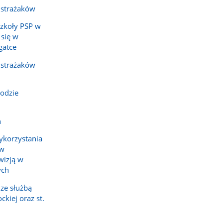
 strażaków
Szkoły PSP w
 się w
gatce
 strażaków
odzie
h
ykorzystania
ów
wizją w
ych
ze służbą
kiej oraz st.