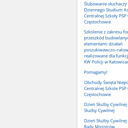
Ślubowanie słuchaczy
Dziennego Studium A
Centralnej Szkoły PSP
Częstochowie
Szkolenie z zakresu f
przeszkód budowlany
elementami działań
poszukiwawczo–ratow
realizowane dla funkc
KW Policji w Katowica
Pomagamy!
Obchody Święta Niepo
Centralnej Szkole PSP
Częstochowie
Dzień Służby Cywilnej -
Służby Cywilnej
Dzień Służby Cywilnej 
Rady Ministrów