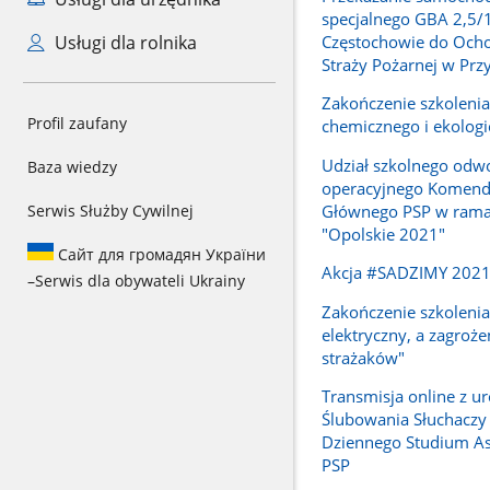
specjalnego GBA 2,5/
Częstochowie do Ocho
Usługi dla rolnika
Straży Pożarnej w Prz
Zakończenie szkoleni
Profil zaufany
chemicznego i ekolog
Udział szkolnego odw
Baza wiedzy
operacyjnego Komend
Głównego PSP w rama
Serwis Służby Cywilnej
"Opolskie 2021"
Сайт для громадян України
Akcja #SADZIMY 202
–
Serwis dla obywateli Ukrainy
Zakończenie szkolenia
elektryczny, a zagroże
strażaków"
Transmisja online z ur
Ślubowania Słuchaczy
Dziennego Studium A
PSP