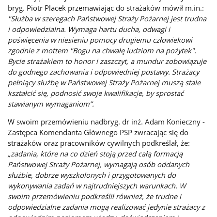
bryg. Piotr Placek przemawiając do strażaków mówił m.in.:
"Służba w szeregach Państwowej Straży Pożarnej jest trudna
i odpowiedzialna. Wymaga hartu ducha, odwagi i
poświęcenia w niesieniu pomocy drugiemu człowiekowi
zgodnie z mottem "Bogu na chwałę ludziom na pożytek".
Bycie strażakiem to honor i zaszczyt, a mundur zobowiązuje
do godnego zachowania i odpowiedniej postawy. Strażacy
pełniący służbę w Państwowej Straży Pożarnej muszą stale
kształcić się, podnosić swoje kwalifikacje, by sprostać
stawianym wymaganiom”.
W swoim przemówieniu nadbryg. dr inż. Adam Konieczny -
Zastępca Komendanta Głównego PSP zwracając się do
strażaków oraz pracowników cywilnych podkreślał, że:
„zadania, które na co dzień stoją przed całą formacją
Państwowej Straży Pożarnej, wymagają osób oddanych
służbie, dobrze wyszkolonych i przygotowanych do
wykonywania zadań w najtrudniejszych warunkach. W
swoim przemówieniu podkreślił również, że trudne i
odpowiedzialne zadania mogą realizować jedynie strażacy z