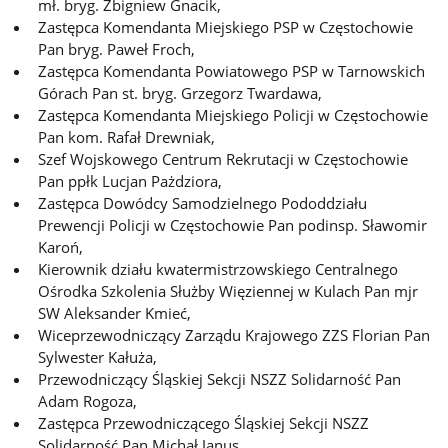
mł. bryg. Zbigniew Gnacik,
Zastępca Komendanta Miejskiego PSP w Częstochowie
Pan bryg. Paweł Froch,
Zastępca Komendanta Powiatowego PSP w Tarnowskich
Górach Pan st. bryg. Grzegorz Twardawa,
Zastępca Komendanta Miejskiego Policji w Częstochowie
Pan kom. Rafał Drewniak,
Szef Wojskowego Centrum Rekrutacji w Częstochowie
Pan ppłk Lucjan Pażdziora,
Zastępca Dowódcy Samodzielnego Pododdziału
Prewencji Policji w Częstochowie Pan podinsp. Sławomir
Karoń,
Kierownik działu kwatermistrzowskiego Centralnego
Ośrodka Szkolenia Służby Więziennej w Kulach Pan mjr
SW Aleksander Kmieć,
Wiceprzewodniczący Zarządu Krajowego ZZS Florian Pan
Sylwester Kałuża,
Przewodniczący Śląskiej Sekcji NSZZ Solidarność Pan
Adam Rogoza,
Zastępca Przewodniczącego Śląskiej Sekcji NSZZ
Solidarność Pan Michał Janus,