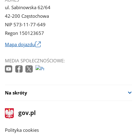
ul. Sabinowska 62/64
42-200 Częstochowa
NIP 573-11-77-649
Regon 150123657
Mapa dojazdu
Link
otworzy
MEDIA SPOŁECZNOŚCIOWE:
się
w
nowym
oknie
Na skróty
stopka
Strona
gov.pl
gov.pl
główna
gov.pl
Polityka cookies