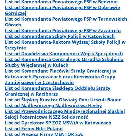
List od Komendanta Powiatowego PSP w Będzinie
List od Komendanta Powiatowego PSP w Dąbrowie
Górniczej
List od Komendanta Powiatowego PSP w Tarnowskich
Górach
List od Komendanta Powiatowego PSP w Zawierciu
List od Komendanta Szkoły Policji w Katowicach
List od Komendanta-Rektora Wyższej Szkoły Policji w
Szczytnie
List od Dowództwa Komponentu Wojsk Specjalnych
List od Komendanta Centralnego Ośrodka Szkolenia
Służby Więziennej w Kulach
List od Komendant Placówki Straży Granicznej w
Katowicach-Pyrzowicach oraz Kierownika Grupy
Zamiejscowej w Częstochowie
List od Komendanta Śląskiego Oddziału Straży
Granicznej w Raciborzu
List od Śląskiej Kurator Oświaty Pani Urszuli Bauer
List od Nadleśniczego Nadleśnictwa Herby
List od Przewodniczącego Międzyregionalnej Śląskiej
Sekcji Pożarnictwa NSZZ Solidarność
List od Dyrektora SP ZOZ MSWiA w Katowicach
List od Firmy Hilti Poland
List od Prezesa Firmy MENTOR S.A.