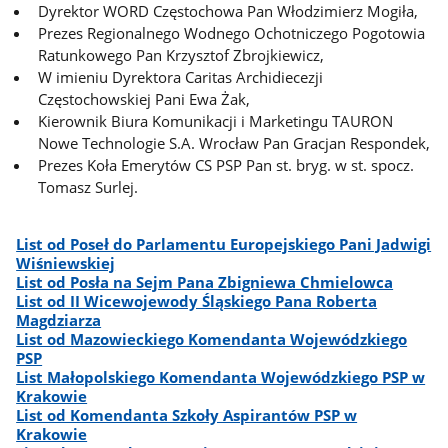
Dyrektor WORD Częstochowa Pan Włodzimierz Mogiła,
Prezes Regionalnego Wodnego Ochotniczego Pogotowia
Ratunkowego Pan Krzysztof Zbrojkiewicz,
W imieniu Dyrektora Caritas Archidiecezji
Częstochowskiej Pani Ewa Żak,
Kierownik Biura Komunikacji i Marketingu TAURON
Nowe Technologie S.A. Wrocław Pan Gracjan Respondek,
Prezes Koła Emerytów CS PSP Pan st. bryg. w st. spocz.
Tomasz Surlej.
List od Poseł do Parlamentu Europejskiego Pani Jadwigi
Wiśniewskiej
List od Posła na Sejm Pana Zbigniewa Chmielowca
List od II Wicewojewody Śląskiego Pana Roberta
Magdziarza
List od Mazowieckiego Komendanta Wojewódzkiego
PSP
List Małopolskiego Komendanta Wojewódzkiego PSP w
Krakowie
List od Komendanta Szkoły Aspirantów PSP w
Krakowie