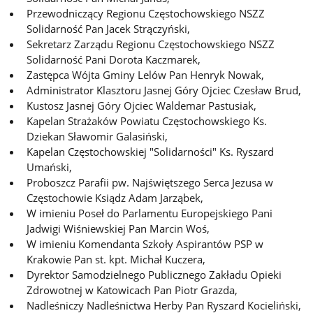
Przewodniczący Regionu Częstochowskiego NSZZ
Solidarność Pan Jacek Strączyński,
Sekretarz Zarządu Regionu Częstochowskiego NSZZ
Solidarność Pani Dorota Kaczmarek,
Zastępca Wójta Gminy Lelów Pan Henryk Nowak,
Administrator Klasztoru Jasnej Góry Ojciec Czesław Brud,
Kustosz Jasnej Góry Ojciec Waldemar Pastusiak,
Kapelan Strażaków Powiatu Częstochowskiego Ks.
Dziekan Sławomir Galasiński,
Kapelan Częstochowskiej "Solidarności" Ks. Ryszard
Umański,
Proboszcz Parafii pw. Najświętszego Serca Jezusa w
Częstochowie Ksiądz Adam Jarząbek,
W imieniu Poseł do Parlamentu Europejskiego Pani
Jadwigi Wiśniewskiej Pan Marcin Woś,
W imieniu Komendanta Szkoły Aspirantów PSP w
Krakowie Pan st. kpt. Michał Kuczera,
Dyrektor Samodzielnego Publicznego Zakładu Opieki
Zdrowotnej w Katowicach Pan Piotr Grazda,
Nadleśniczy Nadleśnictwa Herby Pan Ryszard Kocieliński,