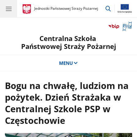
przejdź
gov.pl
Jednostki Państwowej Straży Pożarnej
gov.pl
Jednostki
do
Państwowej
wyszukiwar
Straży
Otwór
Pożarnej
okno
Centralna Szkoła
z
tłuma
Państwowej Straży Pożarnej
języka
migow
MENU
Bogu na chwałę, ludziom na
pożytek. Dzień Strażaka w
Centralnej Szkole PSP w
Częstochowie