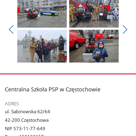
Pokaż
Pokaż
zdjęcie
zdjęcie
Pokaż
Poka
1
2
poprzednie
nest
z
z
zdjęcia
zdjęc
galerii.
galerii.
Pokaż
Pokaż
zdjęcie
zdjęcie
3
4
z
z
stopka
Centralna Szkoła PSP w Częstochowie
galerii.
galerii.
ADRES
ul. Sabinowska 62/64
42-200 Częstochowa
NIP 573-11-77-649