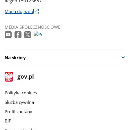
Regon 150123657
Mapa dojazdu
Link
otworzy
MEDIA SPOŁECZNOŚCIOWE:
się
w
nowym
oknie
Na skróty
stopka
Strona
gov.pl
gov.pl
główna
gov.pl
Polityka cookies
Służba cywilna
Profil zaufany
BIP