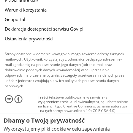
Prawa autorskie
Warunki korzystania
Geoportal
Deklaracja dostępności serwisu Gov.pl
Ustawienia prywatności
Strony dostępne w domenie www.gov.pl mogą zawierać adresy skrzynek
mailowych. Użytkownik korzystający z odnośnika będącego adresem e-
mail zgadza się na przetwarzanie jego danych (adres e-mail oraz
dobrowolnie podanych danych w wiadomości) w celu przesłania
odpowiedzi na przesłane pytania. Szczegóły przetwarzania danych przez
każdą z jednostek znajdują się w ich politykach przetwarzania danych
osobowych.
Treści tekstowe publikowane w serwisie (z
wyłączeniem treści audiowizualnych), są udostępniane
na licencji typu Creative Commons: uznanie autorstwa
- na tych samych warunkach 4.0 (CC BY-SA 4.0).
Materiały audiowizualne, w tym zdjęcia, materiały
Dbamy o Twoją prywatność
audio i wideo, są udostępniane na licencji typu
Creative Commons: uznanie autorstwa użycie
Wykorzystujemy pliki cookie w celu zapewnienia
niekomercyjne - bez utworów zależnych 4.0 (CC BY-
NC-ND 4.0), o ile nie jest to stwierdzone inaczej.