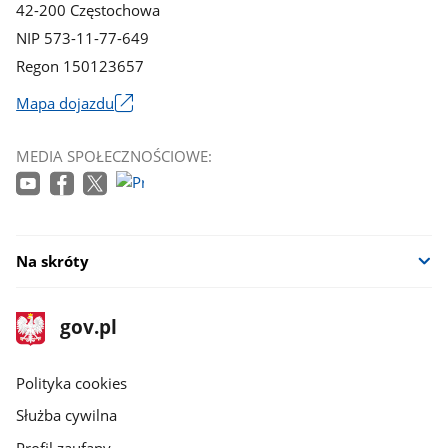
42-200 Częstochowa
NIP 573-11-77-649
Regon 150123657
Mapa dojazdu
Link
otworzy
MEDIA SPOŁECZNOŚCIOWE:
się
w
nowym
oknie
Na skróty
stopka
Strona
gov.pl
gov.pl
główna
gov.pl
Polityka cookies
Służba cywilna
Profil zaufany