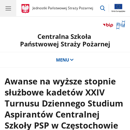
przejdź
gov.pl
Jednostki Państwowej Straży Pożarnej
gov.pl
Jednostki
do
Państwowej
wyszukiwar
Straży
Otwór
Pożarnej
okno
Centralna Szkoła
z
tłuma
Państwowej Straży Pożarnej
języka
migow
MENU
Awanse na wyższe stopnie
służbowe kadetów XXIV
Turnusu Dziennego Studium
Aspirantów Centralnej
Szkoły PSP w Częstochowie