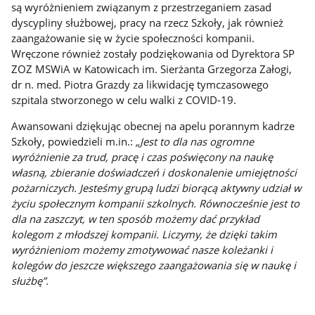
są wyróżnieniem związanym z przestrzeganiem zasad
dyscypliny służbowej, pracy na rzecz Szkoły, jak również
zaangażowanie się w życie społeczności kompanii.
Wręczone również zostały podziękowania od Dyrektora SP
ZOZ MSWiA w Katowicach im. Sierżanta Grzegorza Załogi,
dr n. med. Piotra Grazdy za likwidację tymczasowego
szpitala stworzonego w celu walki z COVID-19.
Awansowani dziękując obecnej na apelu porannym kadrze
Szkoły, powiedzieli m.in.:
„Jest to dla nas ogromne
wyróżnienie za trud, pracę i czas poświęcony na naukę
własną, zbieranie doświadczeń i doskonalenie umiejętności
pożarniczych. Jesteśmy grupą ludzi biorącą aktywny udział w
życiu społecznym kompanii szkolnych. Równocześnie jest to
dla na zaszczyt, w ten sposób możemy dać przykład
kolegom z młodszej kompanii. Liczymy, że dzięki takim
wyróżnieniom możemy zmotywować nasze koleżanki i
kolegów do jeszcze większego zaangażowania się w naukę i
służbę”.