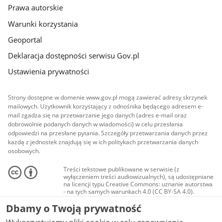
Prawa autorskie
Warunki korzystania
Geoportal
Deklaracja dostępności serwisu Gov.pl
Ustawienia prywatności
Strony dostępne w domenie www.gov.pl mogą zawierać adresy skrzynek
mailowych. Użytkownik korzystający z odnośnika będącego adresem e-
mail zgadza się na przetwarzanie jego danych (adres e-mail oraz
dobrowolnie podanych danych w wiadomości) w celu przesłania
odpowiedzi na przesłane pytania. Szczegóły przetwarzania danych przez
każdą z jednostek znajdują się w ich politykach przetwarzania danych
osobowych.
Treści tekstowe publikowane w serwisie (z
wyłączeniem treści audiowizualnych), są udostępniane
na licencji typu Creative Commons: uznanie autorstwa
- na tych samych warunkach 4.0 (CC BY-SA 4.0).
Materiały audiowizualne, w tym zdjęcia, materiały
Dbamy o Twoją prywatność
audio i wideo, są udostępniane na licencji typu
Creative Commons: uznanie autorstwa użycie
niekomercyjne - bez utworów zależnych 4.0 (CC BY-