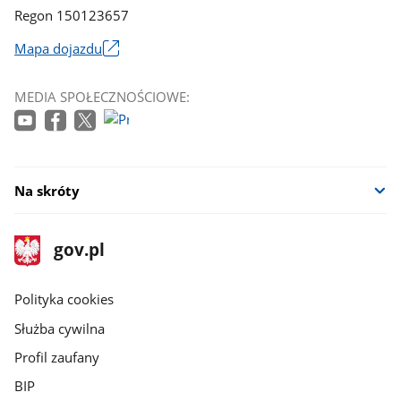
Regon 150123657
Mapa dojazdu
Link
otworzy
MEDIA SPOŁECZNOŚCIOWE:
się
w
nowym
oknie
Na skróty
stopka
Strona
gov.pl
gov.pl
główna
gov.pl
Polityka cookies
Służba cywilna
Profil zaufany
BIP