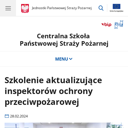
przejdź
gov.pl
Jednostki Państwowej Straży Pożarnej
gov.pl
Jednostki
do
Państwowej
wyszukiwar
Straży
Otwór
Pożarnej
okno
Centralna Szkoła
z
tłuma
Państwowej Straży Pożarnej
języka
migow
MENU
Szkolenie aktualizujące
inspektorów ochrony
przeciwpożarowej
28.02.2024