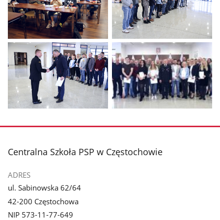
Pokaż
Pokaż
zdjęcie
zdjęcie
1
2
z
z
galerii.
galerii.
Pokaż
Pokaż
zdjęcie
zdjęcie
3
4
z
z
stopka
Centralna Szkoła PSP w Częstochowie
galerii.
galerii.
ADRES
ul. Sabinowska 62/64
42-200 Częstochowa
NIP 573-11-77-649