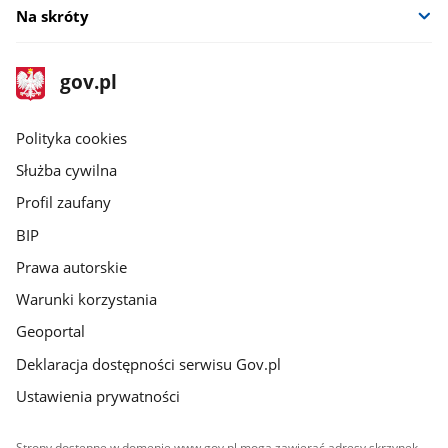
Na skróty
stopka
Strona
gov.pl
gov.pl
główna
gov.pl
Polityka cookies
Służba cywilna
Profil zaufany
BIP
Prawa autorskie
Warunki korzystania
Geoportal
Deklaracja dostępności serwisu Gov.pl
Ustawienia prywatności
Strony dostępne w domenie www.gov.pl mogą zawierać adresy skrzynek