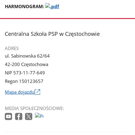
HARMONOGRAM:
stopka
Centralna Szkoła PSP w Częstochowie
ADRES
ul. Sabinowska 62/64
42-200 Częstochowa
NIP 573-11-77-649
Regon 150123657
Mapa dojazdu
Link
otworzy
MEDIA SPOŁECZNOŚCIOWE:
się
w
nowym
oknie