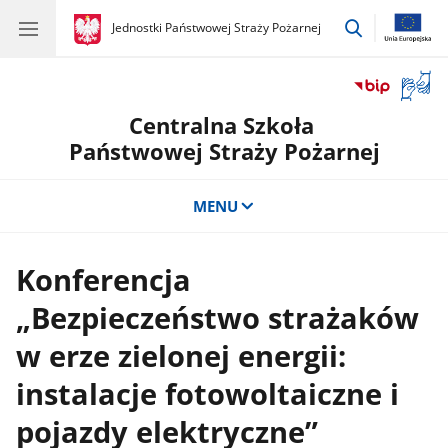
przejdź
gov.pl
Jednostki Państwowej Straży Pożarnej
gov.pl
Jednostki
do
Państwowej
wyszukiwar
Straży
Otwór
Pożarnej
okno
Centralna Szkoła
z
tłuma
Państwowej Straży Pożarnej
języka
migow
MENU
Konferencja
„Bezpieczeństwo strażaków
w erze zielonej energii:
instalacje fotowoltaiczne i
pojazdy elektryczne”