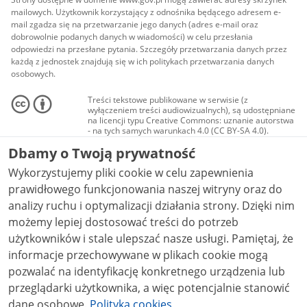
mailowych. Użytkownik korzystający z odnośnika będącego adresem e-
mail zgadza się na przetwarzanie jego danych (adres e-mail oraz
dobrowolnie podanych danych w wiadomości) w celu przesłania
odpowiedzi na przesłane pytania. Szczegóły przetwarzania danych przez
każdą z jednostek znajdują się w ich politykach przetwarzania danych
osobowych.
Treści tekstowe publikowane w serwisie (z
wyłączeniem treści audiowizualnych), są udostępniane
na licencji typu Creative Commons: uznanie autorstwa
- na tych samych warunkach 4.0 (CC BY-SA 4.0).
Materiały audiowizualne, w tym zdjęcia, materiały
Dbamy o Twoją prywatność
audio i wideo, są udostępniane na licencji typu
Creative Commons: uznanie autorstwa użycie
Wykorzystujemy pliki cookie w celu zapewnienia
niekomercyjne - bez utworów zależnych 4.0 (CC BY-
NC-ND 4.0), o ile nie jest to stwierdzone inaczej.
prawidłowego funkcjonowania naszej witryny oraz do
analizy ruchu i optymalizacji działania strony. Dzięki nim
możemy lepiej dostosować treści do potrzeb
użytkowników i stale ulepszać nasze usługi. Pamiętaj, że
informacje przechowywane w plikach cookie mogą
pozwalać na identyfikację konkretnego urządzenia lub
przeglądarki użytkownika, a więc potencjalnie stanowić
dane osobowe.
Polityka cookies