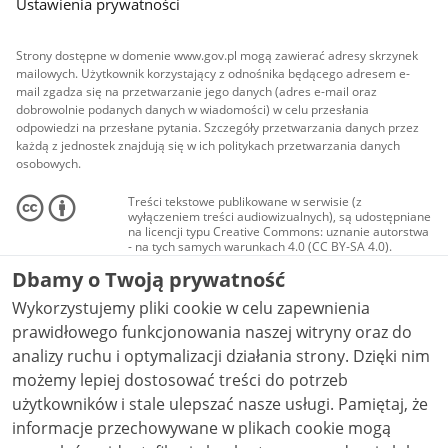
Ustawienia prywatności
Strony dostępne w domenie www.gov.pl mogą zawierać adresy skrzynek
mailowych. Użytkownik korzystający z odnośnika będącego adresem e-
mail zgadza się na przetwarzanie jego danych (adres e-mail oraz
dobrowolnie podanych danych w wiadomości) w celu przesłania
odpowiedzi na przesłane pytania. Szczegóły przetwarzania danych przez
każdą z jednostek znajdują się w ich politykach przetwarzania danych
osobowych.
Treści tekstowe publikowane w serwisie (z
wyłączeniem treści audiowizualnych), są udostępniane
na licencji typu Creative Commons: uznanie autorstwa
- na tych samych warunkach 4.0 (CC BY-SA 4.0).
Materiały audiowizualne, w tym zdjęcia, materiały
Dbamy o Twoją prywatność
audio i wideo, są udostępniane na licencji typu
Creative Commons: uznanie autorstwa użycie
Wykorzystujemy pliki cookie w celu zapewnienia
niekomercyjne - bez utworów zależnych 4.0 (CC BY-
NC-ND 4.0), o ile nie jest to stwierdzone inaczej.
prawidłowego funkcjonowania naszej witryny oraz do
analizy ruchu i optymalizacji działania strony. Dzięki nim
możemy lepiej dostosować treści do potrzeb
użytkowników i stale ulepszać nasze usługi. Pamiętaj, że
informacje przechowywane w plikach cookie mogą