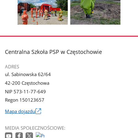
1
2
poprzednie
nest
z
z
zdjęcia
zdjęc
galerii.
galerii.
Pokaż
Pokaż
zdjęcie
zdjęcie
3
4
z
z
stopka
Centralna Szkoła PSP w Częstochowie
galerii.
galerii.
ADRES
ul. Sabinowska 62/64
42-200 Częstochowa
NIP 573-11-77-649
Regon 150123657
Mapa dojazdu
Link
otworzy
MEDIA SPOŁECZNOŚCIOWE:
się