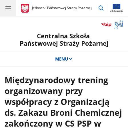
przejdź
gov.pl
Jednostki Państwowej Straży Pożarnej
gov.pl
Jednostki
do
Państwowej
wyszukiwar
Straży
Otwór
Pożarnej
okno
Centralna Szkoła
z
tłuma
Państwowej Straży Pożarnej
języka
migow
MENU
Międzynarodowy trening
organizowany przy
współpracy z Organizacją
ds. Zakazu Broni Chemicznej
zakończony w CS PSP w