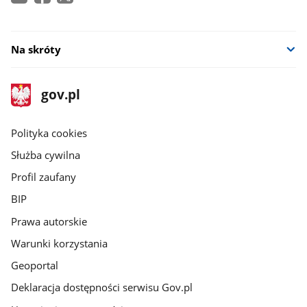
w
nowym
oknie
Na skróty
stopka
Strona
gov.pl
gov.pl
główna
gov.pl
Polityka cookies
Służba cywilna
Profil zaufany
BIP
Prawa autorskie
Warunki korzystania
Geoportal
Deklaracja dostępności serwisu Gov.pl