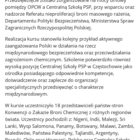
pomiędzy OPCW a Centralną Szkołą PSP, przy wsparciu oraz
nadzorze Referatu nieproliferacji broni masowego rażenia,
Departamentu Polityki Bezpieczeństwa, Ministerstwa Spraw
Zagranicznych Rzeczypospolitej Polskiej.
Realizacja kursu stanowiła kolejny przykład aktywnego
zaangażowania Polski w działania na rzecz
międzynarodowego bezpieczeństwa oraz przeciwdziałania
zagrożeniom chemicznym. Szkolenie potwierdziło również
wysoką pozycję Centralnej Szkoły PSP w Częstochowie jako
ośrodka posiadającego odpowiednie kompetencje,
doświadczenie oraz zaplecze do organizacji
specjalistycznych przedsięwzięć o charakterze
międzynarodowym.
W kursie uczestniczyło 18 przedstawicieli państw-stron
Konwencji o Zakazie Broni Chemicznej z różnych regionów
świata. Uczestnicy pochodzili z: Nigerii, Indii, Malezji, Sri
Lanki, Wysp Salomona, Panamy, Botswany, Malawi, Zambii,
Malediwów, Państwa Palestyny, Tajlandii, Argentyny,
Brazylii, Chile oraz Hiszpanii. Polskę oraz Centralną Szkołę