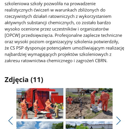
szkoleniowa szkoły pozwoliła na prowadzenie
realistycznych ćwiczeń w warunkach zbliżonych do
rzeczywistych działań ratowniczych z wykorzystaniem
aktywnych substancji chemicznych, co zostało bardzo
wysoko ocenione przez uczestników i organizatorów
[OPCW] przedsięwzięcia. Profesjonalne zaplecze techniczne
oraz wysoki poziom organizacyjny szkolenia potwierdziły,
że CS PSP dysponuje potencjałem umożliwiającym realizację
najbardziej wymagających projektów szkoleniowych z
zakresu ratownictwa chemicznego i zagrożeń CBRN.
Zdjęcia (11)
Pokaż
Pokaż
zdjęcie
zdjęcie
Pokaż
Poka