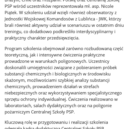
PSP wśród uczestników reprezentowała mł. asp. Nicole
Piątek. W szkoleniu udział wzięli również obserwatorzy z
Jednostki Wojskowej Komandosów z Lublińca - JWK, którzy
brali również aktywny udział w scenariuszu w ostatnim dniu
treningu, co dodatkowo podkreśliło interdyscyplinarny i
praktyczny charakter przedsięwzięcia.
Program szkolenia obejmował zarówno rozbudowaną część
teoretyczną, jak i intensywne ćwiczenia praktyczne
prowadzone w warunkach poligonowych. Uczestnicy
doskonalili umiejętności związane z pobieraniem próbek
substancji chemicznych i biologicznych w środowisku
skażonym, możliwościami szybkiej analizy substancji
chemicznych, prowadzeniem działań w strefach
niebezpiecznych oraz wykorzystywaniem specjalistycznego
sprzętu ochrony indywidualnej. Ćwiczenia realizowano w
laboratoriach, salach dydaktycznych oraz na poligonie
pożarniczym Centralnej Szkoły PSP.
Kluczową rolę w przygotowaniu i realizacji szkolenia
odegrała kadra dydaktyczna Centralnej Szkoły PSP,