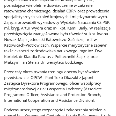
posiadająca wieloletnie doświadczenie w zakresie
ratownictwa chemicznego, działań CBRN oraz prowadzenia
specjalistycznych szkoleń krajowych i międzynarodowych.
Zajęcia prowadzili wykładowcy Wydziału Nauczania CS PSP:
mł. bryg. Artur Wydra oraz mł. kpt. Kamil Biały. W realizację
przedsięwzięcia zaangażowana była również st. kpt. Iwona
Nowak-Maj z Jednostki Ratowniczo-Gaśniczej nr 2 w
Katowicach-Piotrowicach. Wsparcie merytoryczne zapewnili
także eksperci ze środowiska naukowego: mgr inż. Ewa
Korbiel, dr Klaudia Pawlus z Politechniki Śląskiej oraz
Maksymilian Stela z Uniwersytetu Łódzkiego.
Przez cały okres trwania treningu obecny był również
przedstawiciel OPCW - Pani Toko Okazaki z Japoni -
Zastępca Dyrektora Programowego, oficer współpracy
międzynarodowej działu wsparcia i ochrony [Associate
Programme Officer, Assistance and Protection Branch,
International Cooperation and Assistance Division].
Podczas uroczystego rozpoczęcia i zakończenia szkolenia
obecni byli Komendant Centralnej Szkoły Państwowej Straży