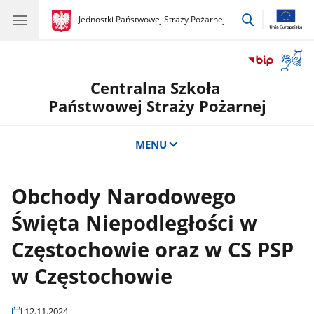
przejdź
gov.pl
Jednostki Państwowej Straży Pożarnej
gov.pl
Jednostki
do
Państwowej
wyszukiwar
Straży
Otwór
Pożarnej
okno
Centralna Szkoła
z
tłuma
Państwowej Straży Pożarnej
języka
migow
MENU
Obchody Narodowego
Święta Niepodległości w
Częstochowie oraz w CS PSP
w Częstochowie
12.11.2024