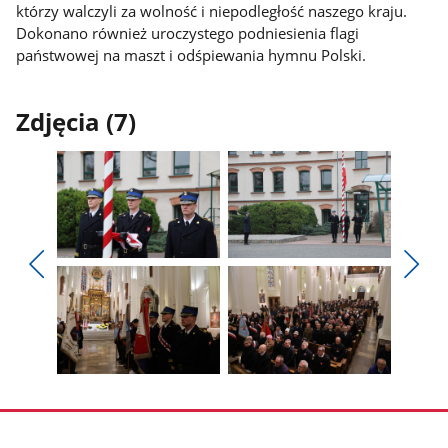
którzy walczyli za wolność i niepodległość naszego kraju.
Dokonano również uroczystego podniesienia flagi
państwowej na maszt i odśpiewania hymnu Polski.
Zdjęcia (7)
Pokaż
Pokaż
zdjęcie
zdjęcie
Pokaż
Poka
1
2
poprzednie
nest
z
z
zdjęcia
zdjęc
galerii.
galerii.
Pokaż
Pokaż
zdjęcie
zdjęcie
3
4