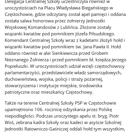
Delegacja Centralnej Szkoły uczestniczyła również w
uroczystościach na Placu Władysława Biegańskiego w
Częstochowie, gdzie odczytany został apel pamięci i oddana
została salwa honorowa przez żołnierzy Jednostki
Wojskowej Komandosów z Lublińca. Złożone zostały
wiązanki kwiatów pod pomnikiem Józefa Piłsudskiego.
Komendant Centralnej Szkoły wraz z kadetami złożyli hołd i
wiązanki kwiatów pod pomnikiem św. Jana Pawła II. Hołd
oddano również w alei Sienkiewicza przed Grobem
Nieznanego Żołnierza i przed pomnikiem bł. księdza Jerzego
Popiełuszki. W uroczystościach udział wzięli częstochowscy
parlamentarzyści, przedstawiciele władz samorządowych,
duchowieństwa, wojska, policji i straży pożarnej,
stowarzyszenia i instytucje miejskie, środowiska
patriotyczne oraz mieszkańcy Częstochowy.
Także na terenie Centralnej Szkoły PSP w Częstochowie
upamiętniono 106. rocznicę odzyskania przez Polskę
niepodległości. Podczas uroczystego apelu st. bryg. Piotr
Woś, zebrana kadra Szkoły oraz kadeci w asyście Szkolnej
Jednostki Ratowniczo-Gaśniczej oddali hołd tym wszystkim,