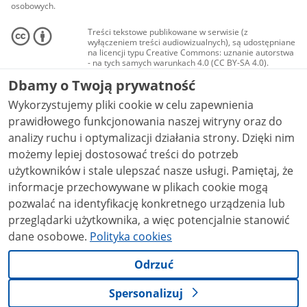
osobowych.
Treści tekstowe publikowane w serwisie (z
wyłączeniem treści audiowizualnych), są udostępniane
na licencji typu Creative Commons: uznanie autorstwa
- na tych samych warunkach 4.0 (CC BY-SA 4.0).
Materiały audiowizualne, w tym zdjęcia, materiały
Dbamy o Twoją prywatność
audio i wideo, są udostępniane na licencji typu
Creative Commons: uznanie autorstwa użycie
Wykorzystujemy pliki cookie w celu zapewnienia
niekomercyjne - bez utworów zależnych 4.0 (CC BY-
NC-ND 4.0), o ile nie jest to stwierdzone inaczej.
prawidłowego funkcjonowania naszej witryny oraz do
analizy ruchu i optymalizacji działania strony. Dzięki nim
możemy lepiej dostosować treści do potrzeb
użytkowników i stale ulepszać nasze usługi. Pamiętaj, że
informacje przechowywane w plikach cookie mogą
pozwalać na identyfikację konkretnego urządzenia lub
przeglądarki użytkownika, a więc potencjalnie stanowić
dane osobowe.
Polityka cookies
Odrzuć
Spersonalizuj