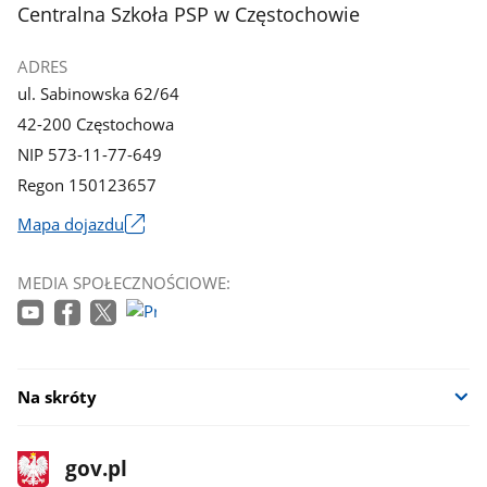
z
z
stopka
Centralna Szkoła PSP w Częstochowie
galerii.
galerii.
ADRES
ul. Sabinowska 62/64
42-200 Częstochowa
NIP 573-11-77-649
Regon 150123657
Mapa dojazdu
Link
otworzy
MEDIA SPOŁECZNOŚCIOWE:
się
w
nowym
oknie
Na skróty
stopka
Strona
gov.pl
gov.pl