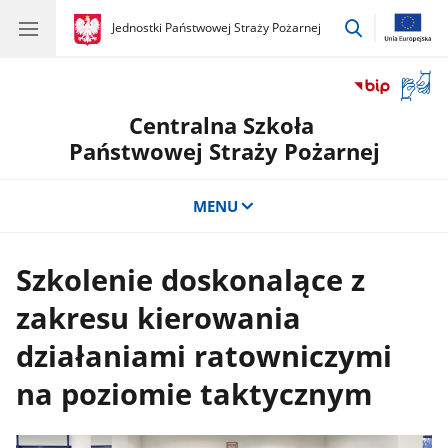
przejdź
gov.pl
Jednostki Państwowej Straży Pożarnej
gov.pl
Jednostki
do
Państwowej
wyszukiwar
Straży
Otwór
Pożarnej
okno
Centralna Szkoła
z
tłuma
Państwowej Straży Pożarnej
języka
migow
MENU
Szkolenie doskonalące z
zakresu kierowania
działaniami ratowniczymi
na poziomie taktycznym