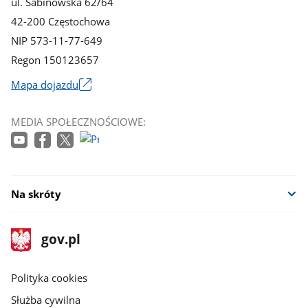
ul. Sabinowska 62/64
42-200 Częstochowa
NIP 573-11-77-649
Regon 150123657
Mapa dojazdu
Link
otworzy
MEDIA SPOŁECZNOŚCIOWE:
się
w
nowym
oknie
Na skróty
stopka
Strona
gov.pl
gov.pl
główna
gov.pl
Polityka cookies
Służba cywilna