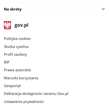
oknie
Na skróty
stopka
Strona
gov.pl
gov.pl
główna
gov.pl
Polityka cookies
Służba cywilna
Profil zaufany
BIP
Prawa autorskie
Warunki korzystania
Geoportal
Deklaracja dostępności serwisu Gov.pl
Ustawienia prywatności