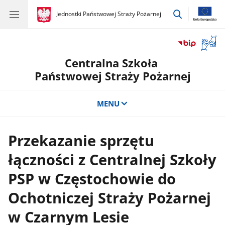
przejdź
gov.pl
Jednostki Państwowej Straży Pożarnej
gov.pl
Jednostki
do
Państwowej
wyszukiwar
Straży
Otwór
Pożarnej
okno
Centralna Szkoła
z
tłuma
Państwowej Straży Pożarnej
języka
migow
MENU
Przekazanie sprzętu
łączności z Centralnej Szkoły
PSP w Częstochowie do
Ochotniczej Straży Pożarnej
w Czarnym Lesie