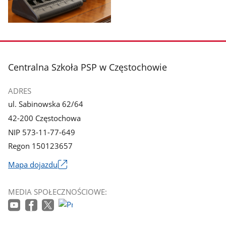
galerii.
galerii.
Pokaż
zdjęcie
3
z
stopka
Centralna Szkoła PSP w Częstochowie
galerii.
ADRES
ul. Sabinowska 62/64
42-200 Częstochowa
NIP 573-11-77-649
Regon 150123657
Mapa dojazdu
Link
otworzy
MEDIA SPOŁECZNOŚCIOWE:
się
w
nowym