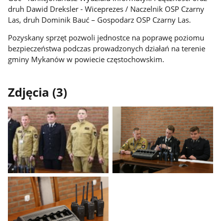
druh Dawid Dreksler - Wiceprezes / Naczelnik OSP Czarny
Las, druh Dominik Bauć – Gospodarz OSP Czarny Las.
Pozyskany sprzęt pozwoli jednostce na poprawę poziomu
bezpieczeństwa podczas prowadzonych działań na terenie
gminy Mykanów w powiecie częstochowskim.
Zdjęcia (3)
Pokaż
Pokaż
zdjęcie
zdjęcie
1
2
z
z