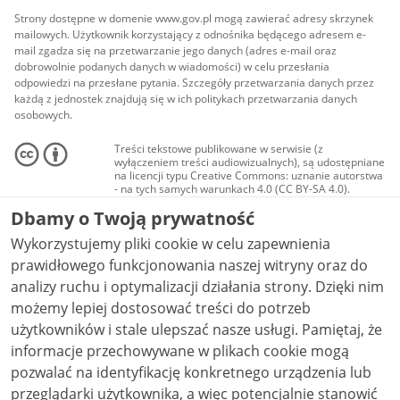
Strony dostępne w domenie www.gov.pl mogą zawierać adresy skrzynek
mailowych. Użytkownik korzystający z odnośnika będącego adresem e-
mail zgadza się na przetwarzanie jego danych (adres e-mail oraz
dobrowolnie podanych danych w wiadomości) w celu przesłania
odpowiedzi na przesłane pytania. Szczegóły przetwarzania danych przez
każdą z jednostek znajdują się w ich politykach przetwarzania danych
osobowych.
Treści tekstowe publikowane w serwisie (z
wyłączeniem treści audiowizualnych), są udostępniane
na licencji typu Creative Commons: uznanie autorstwa
- na tych samych warunkach 4.0 (CC BY-SA 4.0).
Materiały audiowizualne, w tym zdjęcia, materiały
Dbamy o Twoją prywatność
audio i wideo, są udostępniane na licencji typu
Creative Commons: uznanie autorstwa użycie
Wykorzystujemy pliki cookie w celu zapewnienia
niekomercyjne - bez utworów zależnych 4.0 (CC BY-
NC-ND 4.0), o ile nie jest to stwierdzone inaczej.
prawidłowego funkcjonowania naszej witryny oraz do
analizy ruchu i optymalizacji działania strony. Dzięki nim
możemy lepiej dostosować treści do potrzeb
użytkowników i stale ulepszać nasze usługi. Pamiętaj, że
informacje przechowywane w plikach cookie mogą
pozwalać na identyfikację konkretnego urządzenia lub
przeglądarki użytkownika, a więc potencjalnie stanowić