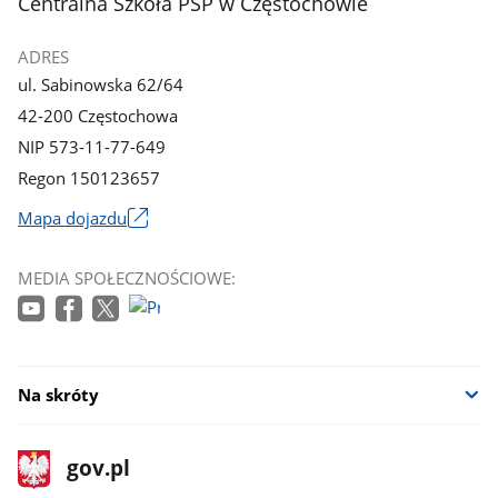
stopka
Centralna Szkoła PSP w Częstochowie
galerii.
galerii.
ADRES
ul. Sabinowska 62/64
42-200 Częstochowa
NIP 573-11-77-649
Regon 150123657
Mapa dojazdu
Link
otworzy
MEDIA SPOŁECZNOŚCIOWE:
się
w
nowym
oknie
Na skróty
stopka
Strona
gov.pl
gov.pl
główna