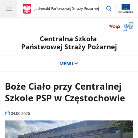
przejdź
gov.pl
Jednostki Państwowej Straży Pożarnej
gov.pl
Jednostki
do
Państwowej
wyszukiwar
Straży
Otwór
Pożarnej
okno
Centralna Szkoła
z
tłuma
Państwowej Straży Pożarnej
języka
migow
MENU
Boże Ciało przy Centralnej
Szkole PSP w Częstochowie
04.06.2026