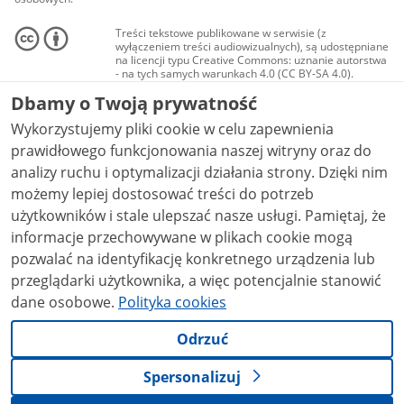
Treści tekstowe publikowane w serwisie (z
wyłączeniem treści audiowizualnych), są udostępniane
na licencji typu Creative Commons: uznanie autorstwa
- na tych samych warunkach 4.0 (CC BY-SA 4.0).
Materiały audiowizualne, w tym zdjęcia, materiały
Dbamy o Twoją prywatność
audio i wideo, są udostępniane na licencji typu
Creative Commons: uznanie autorstwa użycie
Wykorzystujemy pliki cookie w celu zapewnienia
niekomercyjne - bez utworów zależnych 4.0 (CC BY-
NC-ND 4.0), o ile nie jest to stwierdzone inaczej.
prawidłowego funkcjonowania naszej witryny oraz do
analizy ruchu i optymalizacji działania strony. Dzięki nim
możemy lepiej dostosować treści do potrzeb
użytkowników i stale ulepszać nasze usługi. Pamiętaj, że
informacje przechowywane w plikach cookie mogą
pozwalać na identyfikację konkretnego urządzenia lub
przeglądarki użytkownika, a więc potencjalnie stanowić
dane osobowe.
Polityka cookies
Odrzuć
Spersonalizuj