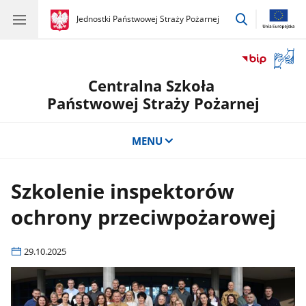
przejdź
gov.pl
Jednostki Państwowej Straży Pożarnej
gov.pl
Jednostki
do
Państwowej
wyszukiwar
Straży
Otwór
Pożarnej
okno
Centralna Szkoła
z
tłuma
Państwowej Straży Pożarnej
języka
migow
MENU
Szkolenie inspektorów
ochrony przeciwpożarowej
29.10.2025