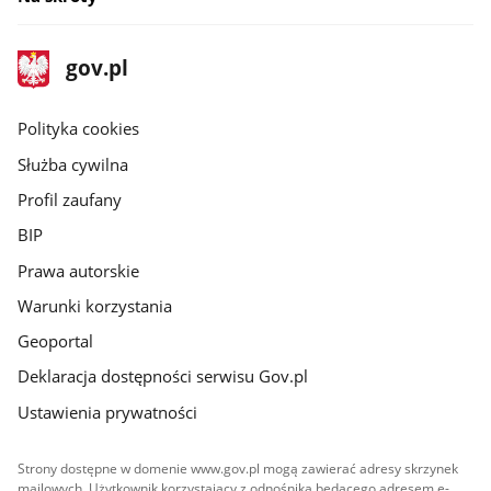
stopka
Strona
gov.pl
gov.pl
główna
gov.pl
Polityka cookies
Służba cywilna
Profil zaufany
BIP
Prawa autorskie
Warunki korzystania
Geoportal
Deklaracja dostępności serwisu Gov.pl
Ustawienia prywatności
Strony dostępne w domenie www.gov.pl mogą zawierać adresy skrzynek
mailowych. Użytkownik korzystający z odnośnika będącego adresem e-