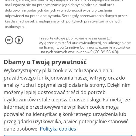
mail zgadza się na przetwarzanie jego danych (adres e-mail oraz
dobrowolnie podanych danych w wiadomości) w celu przesłania
odpowiedzi na przesłane pytania. Szczegóły przetwarzania danych przez
każdą z jednostek znajdują się w ich politykach przetwarzania danych
osobowych.
Treści tekstowe publikowane w serwisie (z
wyłączeniem treści audiowizualnych), są udostępniane
na licencji typu Creative Commons: uznanie autorstwa
- na tych samych warunkach 4.0 (CC BY-SA 4.0).
Materiały audiowizualne, w tym zdjęcia, materiały
Dbamy o Twoją prywatność
audio i wideo, są udostępniane na licencji typu
Creative Commons: uznanie autorstwa użycie
Wykorzystujemy pliki cookie w celu zapewnienia
niekomercyjne - bez utworów zależnych 4.0 (CC BY-
NC-ND 4.0), o ile nie jest to stwierdzone inaczej.
prawidłowego funkcjonowania naszej witryny oraz do
analizy ruchu i optymalizacji działania strony. Dzięki nim
możemy lepiej dostosować treści do potrzeb
użytkowników i stale ulepszać nasze usługi. Pamiętaj, że
informacje przechowywane w plikach cookie mogą
pozwalać na identyfikację konkretnego urządzenia lub
przeglądarki użytkownika, a więc potencjalnie stanowić
dane osobowe.
Polityka cookies