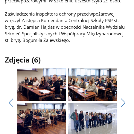
przeciwpożarowymi. W szkoleniu uczestniczyło 29 osób.
Zaświadczenia inspektora ochrony przeciwpożarowej
wręczył Zastępca Komendanta Centralnej Szkoły PSP st.
bryg. dr. Damian Hajdas w obecności Naczelnika Wydziału
Szkoleń Specjalistycznych i Współpracy Międzynarodowej
st. bryg. Bogumiła Zalewskiego.
Zdjęcia (6)
Pokaż
Pokaż
zdjęcie
zdjęcie
Pokaż
Poka
1
2
poprzednie
nest
z
z
zdjęcia
zdjęc
galerii.
galerii.