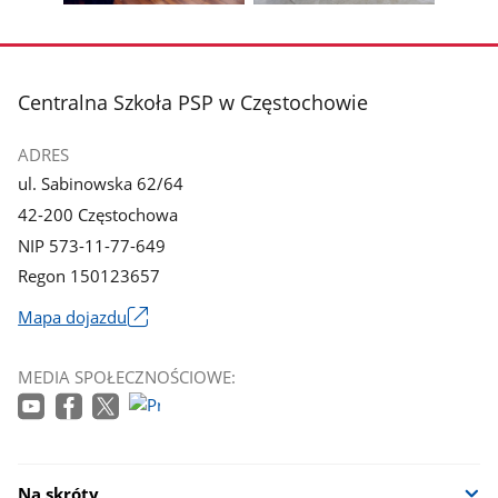
Pokaż
Pokaż
zdjęcie
zdjęcie
3
4
z
z
stopka
Centralna Szkoła PSP w Częstochowie
galerii.
galerii.
ADRES
ul. Sabinowska 62/64
42-200 Częstochowa
NIP 573-11-77-649
Regon 150123657
Mapa dojazdu
Link
otworzy
MEDIA SPOŁECZNOŚCIOWE:
się
w
nowym
oknie
Na skróty