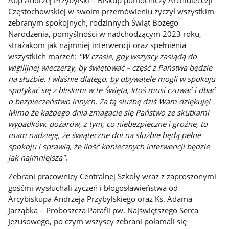
Abp Andrzej Przybylski – Biskup pomocniczy Archidiecezji
Częstochowskiej w swoim przemówieniu życzył wszystkim
zebranym spokojnych, rodzinnych Świąt Bożego
Narodzenia, pomyślności w nadchodzącym 2023 roku,
strażakom jak najmniej interwencji oraz spełnienia
wszystkich marzeń:
"W czasie, gdy wszyscy zasiądą do
wigilijnej wieczerzy, by świętować – część z Państwa będzie
na służbie. I właśnie dlatego, by obywatele mogli w spokoju
spotykać się z bliskimi w te Święta, ktoś musi czuwać i dbać
o bezpieczeństwo innych. Za tą służbę dziś Wam dziękuję!
Mimo że każdego dnia zmagacie się Państwo ze skutkami
wypadków, pożarów, z tym, co niebezpieczne i groźne, to
mam nadzieję, że świąteczne dni na służbie będą pełne
spokoju i sprawią, że ilość koniecznych interwencji będzie
jak najmniejsza"
.
Zebrani pracownicy Centralnej Szkoły wraz z zaproszonymi
gośćmi wysłuchali życzeń i błogosławieństwa od
Arcybiskupa Andrzeja Przybylskiego oraz Ks. Adama
Jarząbka – Proboszcza Parafii pw. Najświętszego Serca
Jezusowego, po czym wszyscy zebrani połamali się