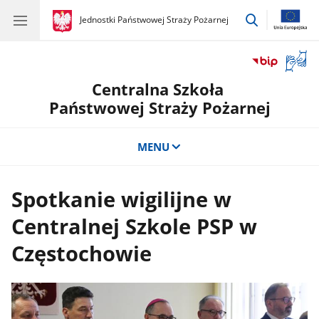
przejdź
gov.pl
Jednostki Państwowej Straży Pożarnej
gov.pl
Jednostki
do
Państwowej
wyszukiwar
Straży
Otwór
Pożarnej
okno
Centralna Szkoła
z
tłuma
Państwowej Straży Pożarnej
języka
migow
MENU
Spotkanie wigilijne w
Centralnej Szkole PSP w
Częstochowie