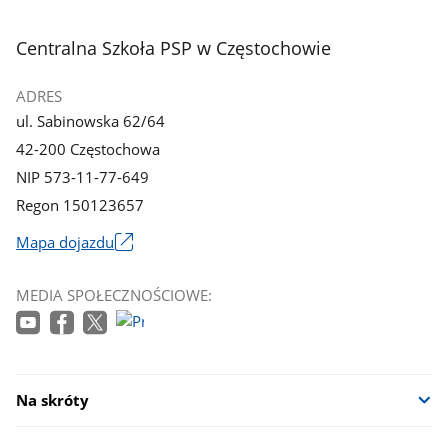
3
4
z
z
stopka
Centralna Szkoła PSP w Częstochowie
galerii.
galerii.
ADRES
ul. Sabinowska 62/64
42-200 Częstochowa
NIP 573-11-77-649
Regon 150123657
Mapa dojazdu
Link
otworzy
MEDIA SPOŁECZNOŚCIOWE:
się
w
nowym
oknie
Na skróty