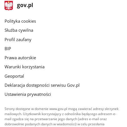
stopka
Strona
gov.pl
gov.pl
główna
gov.pl
Polityka cookies
Służba cywilna
Profil zaufany
BIP
Prawa autorskie
Warunki korzystania
Geoportal
Deklaracja dostępności serwisu Gov.pl
Ustawienia prywatności
Strony dostępne w domenie www.gov.pl mogą zawierać adresy skrzynek
mailowych. Użytkownik korzystający z odnośnika będącego adresem e-
mail zgadza się na przetwarzanie jego danych (adres e-mail oraz
dobrowolnie podanych danych w wiadomości) w celu przesłania