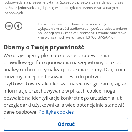
odpowiedzi na przesłane pytania. Szczegóły przetwarzania danych przez
każdą z jednostek znajdują się w ich politykach przetwarzania danych
osobowych.
Treści tekstowe publikowane w serwisie (z
wyłączeniem treści audiowizualnych), są udostępniane
na licencji typu Creative Commons: uznanie autorstwa
- na tych samych warunkach 4.0 (CC BY-SA 4.0).
Materiały audiowizualne, w tym zdjęcia, materiały
Dbamy o Twoją prywatność
audio i wideo, są udostępniane na licencji typu
Creative Commons: uznanie autorstwa użycie
Wykorzystujemy pliki cookie w celu zapewnienia
niekomercyjne - bez utworów zależnych 4.0 (CC BY-
NC-ND 4.0), o ile nie jest to stwierdzone inaczej.
prawidłowego funkcjonowania naszej witryny oraz do
analizy ruchu i optymalizacji działania strony. Dzięki nim
możemy lepiej dostosować treści do potrzeb
użytkowników i stale ulepszać nasze usługi. Pamiętaj, że
informacje przechowywane w plikach cookie mogą
pozwalać na identyfikację konkretnego urządzenia lub
przeglądarki użytkownika, a więc potencjalnie stanowić
dane osobowe.
Polityka cookies
Odrzuć