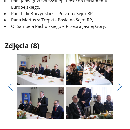
Pani Jadwigi Wiśniewskiej - Poseł do Parlamentu
Europejskiego,
Pani Lidii Burzyńskiej – Posła na Sejm RP,
Pana Mariusza Trepki - Posła na Sejm RP,
O. Samuela Pacholskiego – Przeora Jasnej Góry.
Zdjęcia (8)
Pokaż
Pokaż
zdjęcie
zdjęcie
Pokaż
Poka
1
2
poprzednie
nest
z
z
zdjęcia
zdjęc
galerii.
galerii.
Pokaż
Pokaż
zdjęcie
zdjęcie