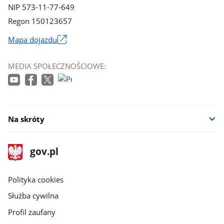
NIP 573-11-77-649
Regon 150123657
Mapa dojazdu
Link
otworzy
MEDIA SPOŁECZNOŚCIOWE:
się
w
nowym
oknie
Na skróty
stopka
Strona
gov.pl
gov.pl
główna
gov.pl
Polityka cookies
Służba cywilna
Profil zaufany