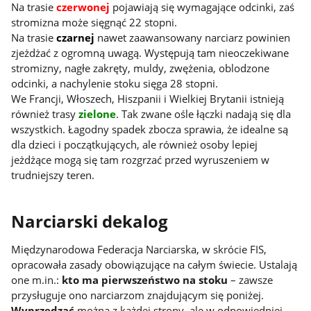
Na trasie
czerwonej
pojawiają się wymagające odcinki, zaś
stromizna może sięgnąć 22 stopni.
Na trasie
czarnej
nawet zaawansowany narciarz powinien
zjeżdżać z ogromną uwagą. Występują tam nieoczekiwane
stromizny, nagłe zakręty, muldy, zwężenia, oblodzone
odcinki, a nachylenie stoku sięga 28 stopni.
We Francji, Włoszech, Hiszpanii i Wielkiej Brytanii istnieją
również trasy
zielone
. Tak zwane ośle łączki nadają się dla
wszystkich. Łagodny spadek zbocza sprawia, że idealne są
dla dzieci i początkujących, ale również osoby lepiej
jeżdżące mogą się tam rozgrzać przed wyruszeniem w
trudniejszy teren.
Narciarski dekalog
Międzynarodowa Federacja Narciarska, w skrócie FIS,
opracowała zasady obowiązujące na całym świecie. Ustalają
one m.in.:
kto ma pierwszeństwo na stoku
– zawsze
przysługuje ono narciarzom znajdującym się poniżej.
Wyprzedzać
można z każdej strony, ale w odpowiedniej