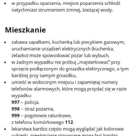
w przypadku oparzenia, miejsce poparzenia schłodź
natychmiast strumieniem zimnej, bieżącej wody.
Mieszkanie
zabawa zapałkami, kuchenką lub piecykiem gazowym,
uruchamianie urządzeń elektrycznych (kuchenka,
żelazko) może spowodować pożar lub wybuch,
w żadnym wypadku nie próbuj „majsterkować” przy
sprzęcie podłączonym do gniazdka elektrycznego, a tym
bardziej przy samym gniazdku,
umieść w widocznym miejscu i zapamiętaj numery
telefonów alarmowych, które mogą przydać się w razie
wypadku:
997
– policja,
998
– straż pożarna,
999
– pogotowie ratunkowe,
z telefonu komórkowego
112
.
lekarstwa bardzo często mogą wyglądać jak kolorowe
cukierki, niewłaściwie stosowane mogą być bardzo