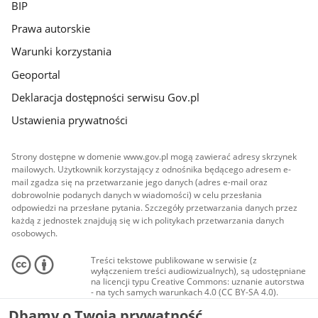
BIP
Prawa autorskie
Warunki korzystania
Geoportal
Deklaracja dostępności serwisu Gov.pl
Ustawienia prywatności
Strony dostępne w domenie www.gov.pl mogą zawierać adresy skrzynek
mailowych. Użytkownik korzystający z odnośnika będącego adresem e-
mail zgadza się na przetwarzanie jego danych (adres e-mail oraz
dobrowolnie podanych danych w wiadomości) w celu przesłania
odpowiedzi na przesłane pytania. Szczegóły przetwarzania danych przez
każdą z jednostek znajdują się w ich politykach przetwarzania danych
osobowych.
Treści tekstowe publikowane w serwisie (z
wyłączeniem treści audiowizualnych), są udostępniane
na licencji typu Creative Commons: uznanie autorstwa
- na tych samych warunkach 4.0 (CC BY-SA 4.0).
Materiały audiowizualne, w tym zdjęcia, materiały
Dbamy o Twoją prywatność
audio i wideo, są udostępniane na licencji typu