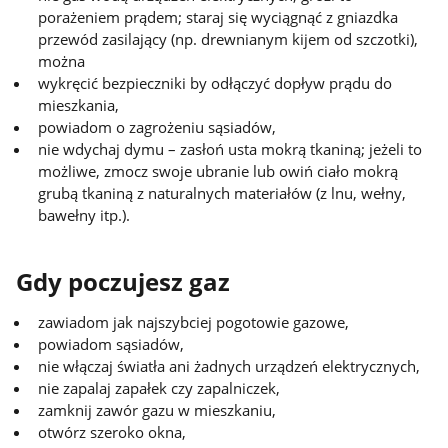
porażeniem prądem; staraj się wyciągnąć z gniazdka
przewód zasilający (np. drewnianym kijem od szczotki),
można
wykręcić bezpieczniki by odłączyć dopływ prądu do
mieszkania,
powiadom o zagrożeniu sąsiadów,
nie wdychaj dymu – zasłoń usta mokrą tkaniną; jeżeli to
możliwe, zmocz swoje ubranie lub owiń ciało mokrą
grubą tkaniną z naturalnych materiałów (z lnu, wełny,
bawełny itp.).
Gdy poczujesz gaz
zawiadom jak najszybciej pogotowie gazowe,
powiadom sąsiadów,
nie włączaj światła ani żadnych urządzeń elektrycznych,
nie zapalaj zapałek czy zapalniczek,
zamknij zawór gazu w mieszkaniu,
otwórz szeroko okna,