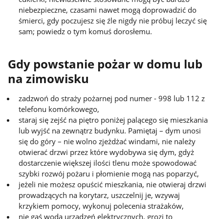
niebezpieczne, czasami nawet mogą doprowadzić do
śmierci, gdy poczujesz się źle nigdy nie próbuj leczyć się
sam; powiedz o tym komuś dorosłemu.
Gdy powstanie pożar w domu lub
na zimowisku
zadzwoń do straży pożarnej pod numer - 998 lub 112 z
telefonu komórkowego,
staraj się zejść na piętro poniżej palącego się mieszkania
lub wyjść na zewnątrz budynku. Pamiętaj – dym unosi
się do góry – nie wolno zjeżdżać windami, nie należy
otwierać drzwi przez które wydobywa się dym, gdyż
dostarczenie większej ilości tlenu może spowodować
szybki rozwój pożaru i płomienie mogą nas poparzyć,
jeżeli nie możesz opuścić mieszkania, nie otwieraj drzwi
prowadzących na korytarz, uszczelnij je, wzywaj
krzykiem pomocy, wykonuj polecenia strażaków,
nie gaś wodą urządzeń elektrycznych, grozi to