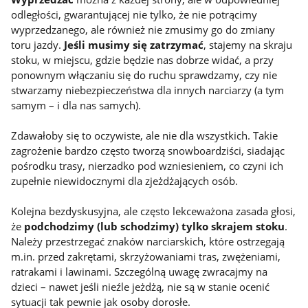
odległości, gwarantującej nie tylko, że nie potrącimy
wyprzedzanego, ale również nie zmusimy go do zmiany
toru jazdy.
Jeśli musimy się zatrzymać
, stajemy na skraju
stoku, w miejscu, gdzie będzie nas dobrze widać, a przy
ponownym włączaniu się do ruchu sprawdzamy, czy nie
stwarzamy niebezpieczeństwa dla innych narciarzy (a tym
samym – i dla nas samych).
Zdawałoby się to oczywiste, ale nie dla wszystkich. Takie
zagrożenie bardzo często tworzą snowboardziści, siadając
pośrodku trasy, nierzadko pod wzniesieniem, co czyni ich
zupełnie niewidocznymi dla zjeżdżających osób.
Kolejna bezdyskusyjna, ale często lekceważona zasada głosi,
że
podchodzimy (lub schodzimy) tylko skrajem stoku
.
Należy przestrzegać znaków narciarskich, które ostrzegają
m.in. przed zakrętami, skrzyżowaniami tras, zwężeniami,
ratrakami i lawinami. Szczególną uwagę zwracajmy na
dzieci – nawet jeśli nieźle jeżdżą, nie są w stanie ocenić
sytuacji tak pewnie jak osoby dorosłe.