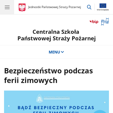
przejdź
gov.pl
Jednostki Państwowej Straży Pożarnej
gov.pl
Jednostki
do
Państwowej
wyszukiwar
Straży
Otwór
Pożarnej
okno
Centralna Szkoła
z
tłuma
Państwowej Straży Pożarnej
języka
migow
MENU
Bezpieczeństwo podczas
ferii zimowych