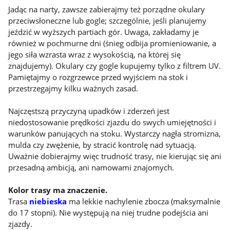
Jadąc na narty, zawsze zabierajmy też porządne okulary
przeciwsłoneczne lub gogle; szczególnie, jeśli planujemy
jeździć w wyższych partiach gór. Uwaga, zakładamy je
również w pochmurne dni (śnieg odbija promieniowanie, a
jego siła wzrasta wraz z wysokością, na której się
znajdujemy). Okulary czy gogle kupujemy tylko z filtrem UV.
Pamiętajmy o rozgrzewce przed wyjściem na stok i
przestrzegajmy kilku ważnych zasad.
Najczęstszą przyczyną upadków i zderzeń jest
niedostosowanie prędkości zjazdu do swych umiejętności i
warunków panujących na stoku. Wystarczy nagła stromizna,
mulda czy zwężenie, by stracić kontrolę nad sytuacją.
Uważnie dobierajmy więc trudność trasy, nie kierując się ani
przesadną ambicją, ani namowami znajomych.
Kolor trasy ma znaczenie.
Trasa
niebieska
ma lekkie nachylenie zbocza (maksymalnie
do 17 stopni). Nie występują na niej trudne podejścia ani
zjazdy.