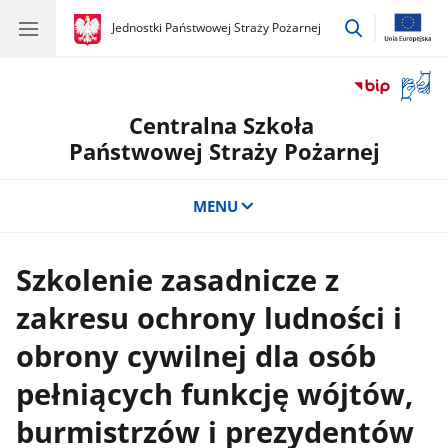
przejdź
gov.pl
Jednostki Państwowej Straży Pożarnej
gov.pl
Jednostki
do
Państwowej
wyszukiwar
Straży
Otwór
Pożarnej
okno
Centralna Szkoła
z
tłuma
Państwowej Straży Pożarnej
języka
migow
MENU
Szkolenie zasadnicze z
zakresu ochrony ludności i
obrony cywilnej dla osób
pełniących funkcję wójtów,
burmistrzów i prezydentów