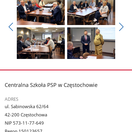
Pokaż
Pokaż
zdjęcie
zdjęcie
Pokaż
Poka
1
2
poprzednie
nest
z
z
zdjęcia
zdjęc
galerii.
galerii.
Pokaż
Pokaż
zdjęcie
zdjęcie
3
4
z
z
stopka
Centralna Szkoła PSP w Częstochowie
galerii.
galerii.
ADRES
ul. Sabinowska 62/64
42-200 Częstochowa
NIP 573-11-77-649
Regon 150123657