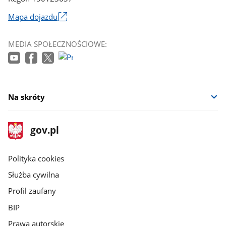
Mapa dojazdu
Link
otworzy
MEDIA SPOŁECZNOŚCIOWE:
się
w
nowym
oknie
Na skróty
stopka
Strona
gov.pl
gov.pl
główna
gov.pl
Polityka cookies
Służba cywilna
Profil zaufany
BIP
Prawa autorskie