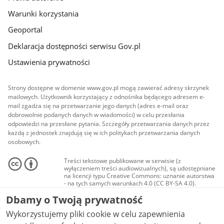
Warunki korzystania
Geoportal
Deklaracja dostępności serwisu Gov.pl
Ustawienia prywatności
Strony dostępne w domenie www.gov.pl mogą zawierać adresy skrzynek
mailowych. Użytkownik korzystający z odnośnika będącego adresem e-
mail zgadza się na przetwarzanie jego danych (adres e-mail oraz
dobrowolnie podanych danych w wiadomości) w celu przesłania
odpowiedzi na przesłane pytania. Szczegóły przetwarzania danych przez
każdą z jednostek znajdują się w ich politykach przetwarzania danych
osobowych.
Treści tekstowe publikowane w serwisie (z
wyłączeniem treści audiowizualnych), są udostępniane
na licencji typu Creative Commons: uznanie autorstwa
- na tych samych warunkach 4.0 (CC BY-SA 4.0).
Materiały audiowizualne, w tym zdjęcia, materiały
Dbamy o Twoją prywatność
audio i wideo, są udostępniane na licencji typu
Creative Commons: uznanie autorstwa użycie
Wykorzystujemy pliki cookie w celu zapewnienia
niekomercyjne - bez utworów zależnych 4.0 (CC BY-
NC-ND 4.0), o ile nie jest to stwierdzone inaczej.