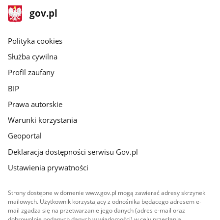
stopka
Strona
gov.pl
gov.pl
główna
gov.pl
Polityka cookies
Służba cywilna
Profil zaufany
BIP
Prawa autorskie
Warunki korzystania
Geoportal
Deklaracja dostępności serwisu Gov.pl
Ustawienia prywatności
Strony dostępne w domenie www.gov.pl mogą zawierać adresy skrzynek
mailowych. Użytkownik korzystający z odnośnika będącego adresem e-
mail zgadza się na przetwarzanie jego danych (adres e-mail oraz
dobrowolnie podanych danych w wiadomości) w celu przesłania