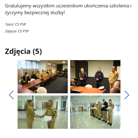
Gratulujemy wszystkim uczestnikom ukończenia szkolenia i
życzymy bezpiecznej służby!
Tekst:
CS PSP
Zdjęcia:
CS PSP
Zdjęcia (5)
Pokaż
Pokaż
zdjęcie
zdjęcie
Pokaż
Poka
1
2
poprzednie
nest
z
z
zdjęcia
zdjęc
galerii.
galerii.
Pokaż
Pokaż