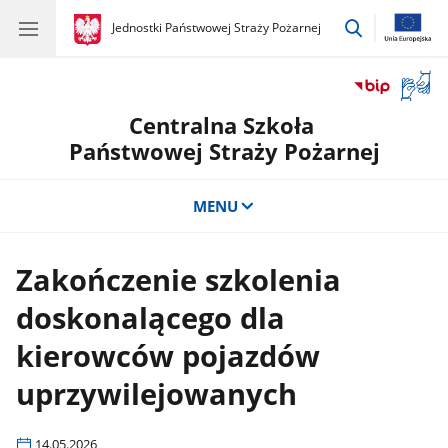
przejdź
gov.pl
Jednostki Państwowej Straży Pożarnej
gov.pl
Jednostki
do
Państwowej
wyszukiwar
Straży
Otwór
Pożarnej
okno
Centralna Szkoła
z
tłuma
Państwowej Straży Pożarnej
języka
migow
MENU
Zakończenie szkolenia
doskonalącego dla
kierowców pojazdów
uprzywilejowanych
14.05.2026