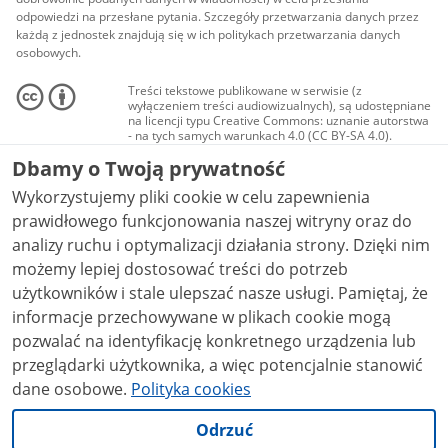
odpowiedzi na przesłane pytania. Szczegóły przetwarzania danych przez
każdą z jednostek znajdują się w ich politykach przetwarzania danych
osobowych.
Treści tekstowe publikowane w serwisie (z
wyłączeniem treści audiowizualnych), są udostępniane
na licencji typu Creative Commons: uznanie autorstwa
- na tych samych warunkach 4.0 (CC BY-SA 4.0).
Materiały audiowizualne, w tym zdjęcia, materiały
Dbamy o Twoją prywatność
audio i wideo, są udostępniane na licencji typu
Creative Commons: uznanie autorstwa użycie
Wykorzystujemy pliki cookie w celu zapewnienia
niekomercyjne - bez utworów zależnych 4.0 (CC BY-
NC-ND 4.0), o ile nie jest to stwierdzone inaczej.
prawidłowego funkcjonowania naszej witryny oraz do
analizy ruchu i optymalizacji działania strony. Dzięki nim
możemy lepiej dostosować treści do potrzeb
użytkowników i stale ulepszać nasze usługi. Pamiętaj, że
informacje przechowywane w plikach cookie mogą
pozwalać na identyfikację konkretnego urządzenia lub
przeglądarki użytkownika, a więc potencjalnie stanowić
dane osobowe.
Polityka cookies
Odrzuć