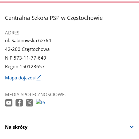
zdjęcie
zdjęcie
3
4
z
z
stopka
Centralna Szkoła PSP w Częstochowie
galerii.
galerii.
ADRES
ul. Sabinowska 62/64
42-200 Częstochowa
NIP 573-11-77-649
Regon 150123657
Mapa dojazdu
Link
otworzy
MEDIA SPOŁECZNOŚCIOWE:
się
w
nowym
oknie
Na skróty