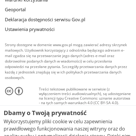
Geoportal
Deklaracja dostępności serwisu Gov.pl
Ustawienia prywatności
Strony dostępne w domenie www.gov.pl mogą zawierać adresy skrzynek
mailowych. Użytkownik korzystający z odnośnika będącego adresem e-
mail zgadza się na przetwarzanie jego danych (adres e-mail oraz
dobrowolnie podanych danych w wiadomości) w celu przesłania
odpowiedzi na przesłane pytania. Szczegóły przetwarzania danych przez
każdą z jednostek znajdują się w ich politykach przetwarzania danych
osobowych.
Treści tekstowe publikowane w serwisie (z
wyłączeniem treści audiowizualnych), są udostępniane
na licencji typu Creative Commons: uznanie autorstwa
- na tych samych warunkach 4.0 (CC BY-SA 4.0).
Materiały audiowizualne, w tym zdjęcia, materiały
Dbamy o Twoją prywatność
audio i wideo, są udostępniane na licencji typu
Creative Commons: uznanie autorstwa użycie
Wykorzystujemy pliki cookie w celu zapewnienia
niekomercyjne - bez utworów zależnych 4.0 (CC BY-
NC-ND 4.0), o ile nie jest to stwierdzone inaczej.
prawidłowego funkcjonowania naszej witryny oraz do