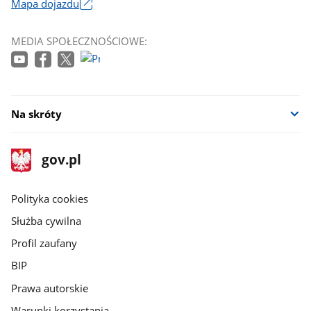
Mapa dojazdu
Link
otworzy
MEDIA SPOŁECZNOŚCIOWE:
się
w
nowym
oknie
Na skróty
stopka
Strona
gov.pl
gov.pl
główna
gov.pl
Polityka cookies
Służba cywilna
Profil zaufany
BIP
Prawa autorskie
Warunki korzystania