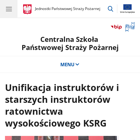
przejdź
gov.pl
Jednostki Państwowej Straży Pożarnej
gov.pl
Jednostki
do
Państwowej
wyszukiwar
Straży
Otwór
Pożarnej
okno
Centralna Szkoła
z
tłuma
Państwowej Straży Pożarnej
języka
migow
MENU
Unifikacja instruktorów i
starszych instruktorów
ratownictwa
wysokościowego KSRG