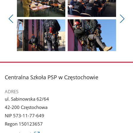
Pokaż
Pokaż
zdjęcie
zdjęcie
Pokaż
Poka
1
2
poprzednie
nest
z
z
zdjęcia
zdjęc
galerii.
galerii.
Pokaż
Pokaż
zdjęcie
zdjęcie
3
4
z
z
stopka
Centralna Szkoła PSP w Częstochowie
galerii.
galerii.
ADRES
ul. Sabinowska 62/64
42-200 Częstochowa
NIP 573-11-77-649
Regon 150123657