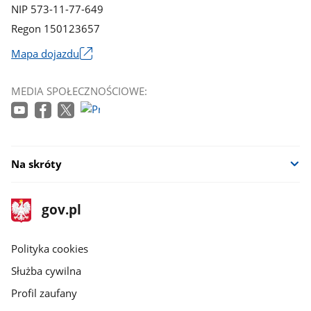
NIP 573-11-77-649
Regon 150123657
Mapa dojazdu
Link
otworzy
MEDIA SPOŁECZNOŚCIOWE:
się
w
nowym
oknie
Na skróty
stopka
Strona
gov.pl
gov.pl
główna
gov.pl
Polityka cookies
Służba cywilna
Profil zaufany