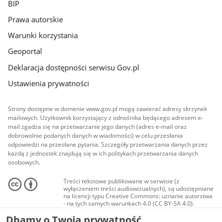
BIP
Prawa autorskie
Warunki korzystania
Geoportal
Deklaracja dostępności serwisu Gov.pl
Ustawienia prywatności
Strony dostępne w domenie www.gov.pl mogą zawierać adresy skrzynek
mailowych. Użytkownik korzystający z odnośnika będącego adresem e-
mail zgadza się na przetwarzanie jego danych (adres e-mail oraz
dobrowolnie podanych danych w wiadomości) w celu przesłania
odpowiedzi na przesłane pytania. Szczegóły przetwarzania danych przez
każdą z jednostek znajdują się w ich politykach przetwarzania danych
osobowych.
Treści tekstowe publikowane w serwisie (z
wyłączeniem treści audiowizualnych), są udostępniane
na licencji typu Creative Commons: uznanie autorstwa
- na tych samych warunkach 4.0 (CC BY-SA 4.0).
Materiały audiowizualne, w tym zdjęcia, materiały
Dbamy o Twoją prywatność
audio i wideo, są udostępniane na licencji typu