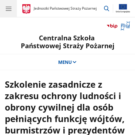
przejdź
gov.pl
Jednostki Państwowej Straży Pożarnej
gov.pl
Jednostki
do
Państwowej
wyszukiwar
Straży
Otwór
Pożarnej
okno
Centralna Szkoła
z
tłuma
Państwowej Straży Pożarnej
języka
migow
MENU
Szkolenie zasadnicze z
zakresu ochrony ludności i
obrony cywilnej dla osób
pełniących funkcję wójtów,
burmistrzów i prezydentów