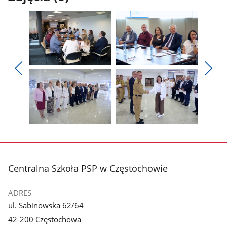
Pokaż
Pokaż
zdjęcie
zdjęcie
Pokaż
Poka
1
2
poprzednie
nest
z
z
zdjęcia
zdjęc
galerii.
galerii.
Pokaż
Pokaż
zdjęcie
zdjęcie
3
4
z
z
stopka
Centralna Szkoła PSP w Częstochowie
galerii.
galerii.
ADRES
ul. Sabinowska 62/64
42-200 Częstochowa