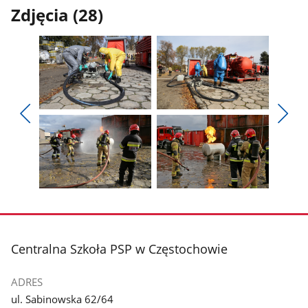
Zdjęcia (28)
Pokaż
Pokaż
zdjęcie
zdjęcie
Pokaż
Poka
1
2
poprzednie
nest
z
z
zdjęcia
zdjęc
galerii.
galerii.
Pokaż
Pokaż
zdjęcie
zdjęcie
3
4
z
z
stopka
Centralna Szkoła PSP w Częstochowie
galerii.
galerii.
ADRES
ul. Sabinowska 62/64