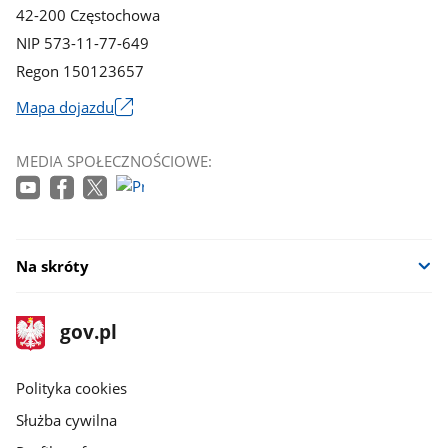
42-200 Częstochowa
NIP 573-11-77-649
Regon 150123657
Mapa dojazdu
Link
otworzy
MEDIA SPOŁECZNOŚCIOWE:
się
w
nowym
oknie
Na skróty
stopka
Strona
gov.pl
gov.pl
główna
gov.pl
Polityka cookies
Służba cywilna