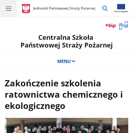
przejdź
gov.pl
Jednostki Państwowej Straży Pożarnej
gov.pl
Jednostki
do
Państwowej
wyszukiwar
Straży
Otwór
Pożarnej
okno
Centralna Szkoła
z
tłuma
Państwowej Straży Pożarnej
języka
migow
MENU
Zakończenie szkolenia
ratownictwa chemicznego i
ekologicznego