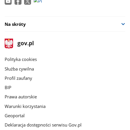
w
nowym
oknie
Na skróty
stopka
Strona
gov.pl
gov.pl
główna
gov.pl
Polityka cookies
Służba cywilna
Profil zaufany
BIP
Prawa autorskie
Warunki korzystania
Geoportal
Deklaracja dostępności serwisu Gov.pl