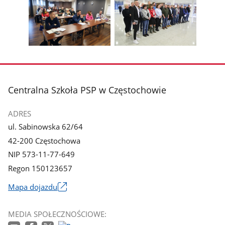
zdjęcie
zdjęcie
Pokaż
Poka
1
2
poprzednie
nest
z
z
zdjęcia
zdjęc
galerii.
galerii.
Pokaż
Pokaż
zdjęcie
zdjęcie
3
4
z
z
stopka
Centralna Szkoła PSP w Częstochowie
galerii.
galerii.
ADRES
ul. Sabinowska 62/64
42-200 Częstochowa
NIP 573-11-77-649
Regon 150123657
Mapa dojazdu
Link
otworzy
MEDIA SPOŁECZNOŚCIOWE:
się