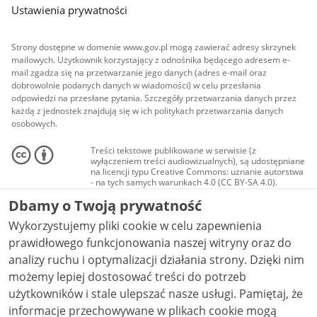
Ustawienia prywatności
Strony dostępne w domenie www.gov.pl mogą zawierać adresy skrzynek
mailowych. Użytkownik korzystający z odnośnika będącego adresem e-
mail zgadza się na przetwarzanie jego danych (adres e-mail oraz
dobrowolnie podanych danych w wiadomości) w celu przesłania
odpowiedzi na przesłane pytania. Szczegóły przetwarzania danych przez
każdą z jednostek znajdują się w ich politykach przetwarzania danych
osobowych.
Treści tekstowe publikowane w serwisie (z
wyłączeniem treści audiowizualnych), są udostępniane
na licencji typu Creative Commons: uznanie autorstwa
- na tych samych warunkach 4.0 (CC BY-SA 4.0).
Materiały audiowizualne, w tym zdjęcia, materiały
Dbamy o Twoją prywatność
audio i wideo, są udostępniane na licencji typu
Creative Commons: uznanie autorstwa użycie
Wykorzystujemy pliki cookie w celu zapewnienia
niekomercyjne - bez utworów zależnych 4.0 (CC BY-
NC-ND 4.0), o ile nie jest to stwierdzone inaczej.
prawidłowego funkcjonowania naszej witryny oraz do
analizy ruchu i optymalizacji działania strony. Dzięki nim
możemy lepiej dostosować treści do potrzeb
użytkowników i stale ulepszać nasze usługi. Pamiętaj, że
informacje przechowywane w plikach cookie mogą