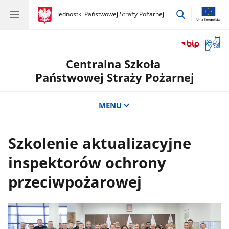
przejdź
gov.pl
Jednostki Państwowej Straży Pożarnej
gov.pl
Jednostki
do
Państwowej
wyszukiwar
Straży
Otwór
Pożarnej
okno
Centralna Szkoła
z
tłuma
Państwowej Straży Pożarnej
języka
migow
MENU
Szkolenie aktualizacyjne
inspektorów ochrony
przeciwpożarowej