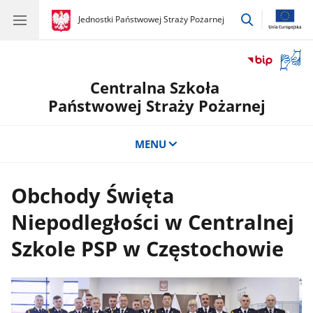
przejdź
gov.pl
Jednostki Państwowej Straży Pożarnej
gov.pl
Jednostki
do
Państwowej
wyszukiwar
Straży
Otwór
Pożarnej
okno
Centralna Szkoła
z
tłuma
Państwowej Straży Pożarnej
języka
migow
MENU
Obchody Święta
Niepodległości w Centralnej
Szkole PSP w Częstochowie