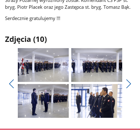
bryg. Piotr Placek oraz jego Zastępca st. bryg. Tomasz Bąk.
Serdecznie gratulujemy !!!
Zdjęcia (10)
Pokaż
Pokaż
zdjęcie
zdjęcie
Pokaż
Poka
1
2
poprzednie
nest
z
z
zdjęcia
zdjęc
galerii.
galerii.
Pokaż
Pokaż
zdjęcie
zdjęcie
3
4