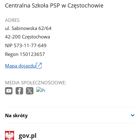
z
z
stopka
Centralna Szkoła PSP w Częstochowie
galerii.
galerii.
ADRES
ul. Sabinowska 62/64
42-200 Częstochowa
NIP 573-11-77-649
Regon 150123657
Mapa dojazdu
Link
otworzy
MEDIA SPOŁECZNOŚCIOWE:
się
w
nowym
oknie
Na skróty
stopka
Strona
gov.pl
gov.pl