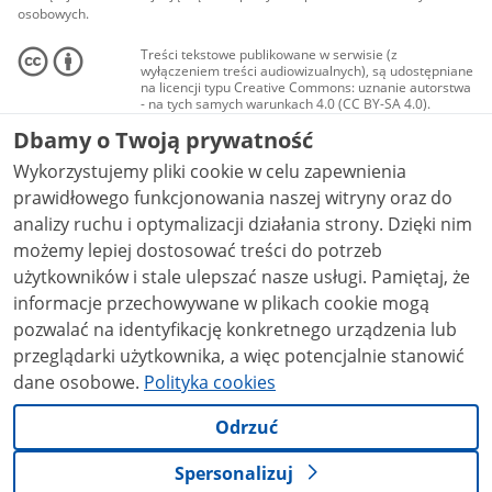
osobowych.
Treści tekstowe publikowane w serwisie (z
wyłączeniem treści audiowizualnych), są udostępniane
na licencji typu Creative Commons: uznanie autorstwa
- na tych samych warunkach 4.0 (CC BY-SA 4.0).
Materiały audiowizualne, w tym zdjęcia, materiały
Dbamy o Twoją prywatność
audio i wideo, są udostępniane na licencji typu
Creative Commons: uznanie autorstwa użycie
Wykorzystujemy pliki cookie w celu zapewnienia
niekomercyjne - bez utworów zależnych 4.0 (CC BY-
NC-ND 4.0), o ile nie jest to stwierdzone inaczej.
prawidłowego funkcjonowania naszej witryny oraz do
analizy ruchu i optymalizacji działania strony. Dzięki nim
możemy lepiej dostosować treści do potrzeb
użytkowników i stale ulepszać nasze usługi. Pamiętaj, że
informacje przechowywane w plikach cookie mogą
pozwalać na identyfikację konkretnego urządzenia lub
przeglądarki użytkownika, a więc potencjalnie stanowić
dane osobowe.
Polityka cookies
Odrzuć
Spersonalizuj