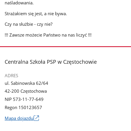
naśladowania.
Strażakiem się jest, a nie bywa.
Czy na służbie - czy nie?
!!! Zawsze możecie Państwo na nas liczyć !!!
stopka
Centralna Szkoła PSP w Częstochowie
ADRES
ul. Sabinowska 62/64
42-200 Częstochowa
NIP 573-11-77-649
Regon 150123657
Mapa dojazdu
Link
otworzy