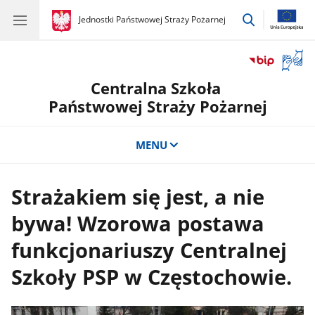
przejdź
gov.pl
Jednostki Państwowej Straży Pożarnej
gov.pl
Jednostki
do
Państwowej
wyszukiwar
Straży
Otwór
Pożarnej
okno
Centralna Szkoła
z
tłuma
Państwowej Straży Pożarnej
języka
migow
MENU
Strażakiem się jest, a nie
bywa! Wzorowa postawa
funkcjonariuszy Centralnej
Szkoły PSP w Częstochowie.