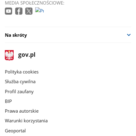
MEDIA SPOŁECZNOŚCIOWE:
się
w
nowym
oknie
Na skróty
stopka
Strona
gov.pl
gov.pl
główna
gov.pl
Polityka cookies
Służba cywilna
Profil zaufany
BIP
Prawa autorskie
Warunki korzystania
Geoportal