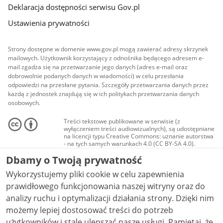
Deklaracja dostępności serwisu Gov.pl
Ustawienia prywatności
Strony dostępne w domenie www.gov.pl mogą zawierać adresy skrzynek
mailowych. Użytkownik korzystający z odnośnika będącego adresem e-
mail zgadza się na przetwarzanie jego danych (adres e-mail oraz
dobrowolnie podanych danych w wiadomości) w celu przesłania
odpowiedzi na przesłane pytania. Szczegóły przetwarzania danych przez
każdą z jednostek znajdują się w ich politykach przetwarzania danych
osobowych.
Treści tekstowe publikowane w serwisie (z
wyłączeniem treści audiowizualnych), są udostępniane
na licencji typu Creative Commons: uznanie autorstwa
- na tych samych warunkach 4.0 (CC BY-SA 4.0).
Materiały audiowizualne, w tym zdjęcia, materiały
Dbamy o Twoją prywatność
audio i wideo, są udostępniane na licencji typu
Creative Commons: uznanie autorstwa użycie
Wykorzystujemy pliki cookie w celu zapewnienia
niekomercyjne - bez utworów zależnych 4.0 (CC BY-
NC-ND 4.0), o ile nie jest to stwierdzone inaczej.
prawidłowego funkcjonowania naszej witryny oraz do
analizy ruchu i optymalizacji działania strony. Dzięki nim
możemy lepiej dostosować treści do potrzeb
użytkowników i stale ulepszać nasze usługi. Pamiętaj, że