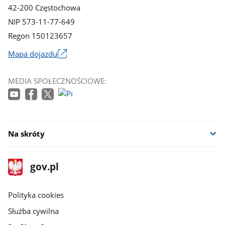
42-200 Częstochowa
NIP 573-11-77-649
Regon 150123657
Mapa dojazdu
Link
otworzy
MEDIA SPOŁECZNOŚCIOWE:
się
w
nowym
oknie
Na skróty
stopka
Strona
gov.pl
gov.pl
główna
gov.pl
Polityka cookies
Służba cywilna