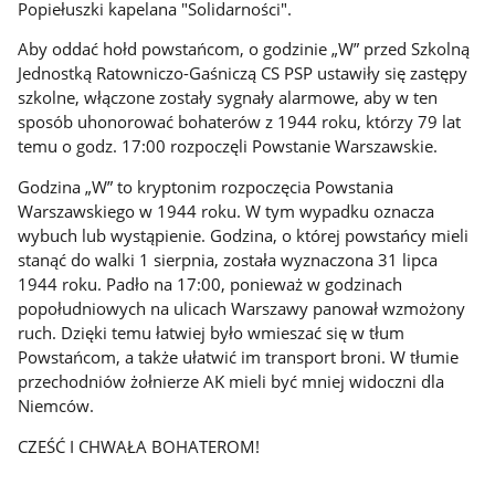
Popiełuszki kapelana "Solidarności".
Aby oddać hołd powstańcom, o godzinie „W” przed Szkolną
Jednostką Ratowniczo-Gaśniczą CS PSP ustawiły się zastępy
szkolne, włączone zostały sygnały alarmowe, aby w ten
sposób uhonorować bohaterów z 1944 roku, którzy 79 lat
temu o godz. 17:00 rozpoczęli Powstanie Warszawskie.
Godzina „W” to kryptonim rozpoczęcia Powstania
Warszawskiego w 1944 roku. W tym wypadku oznacza
wybuch lub wystąpienie. Godzina, o której powstańcy mieli
stanąć do walki 1 sierpnia, została wyznaczona 31 lipca
1944 roku. Padło na 17:00, ponieważ w godzinach
popołudniowych na ulicach Warszawy panował wzmożony
ruch. Dzięki temu łatwiej było wmieszać się w tłum
Powstańcom, a także ułatwić im transport broni. W tłumie
przechodniów żołnierze AK mieli być mniej widoczni dla
Niemców.
CZEŚĆ I CHWAŁA BOHATEROM!