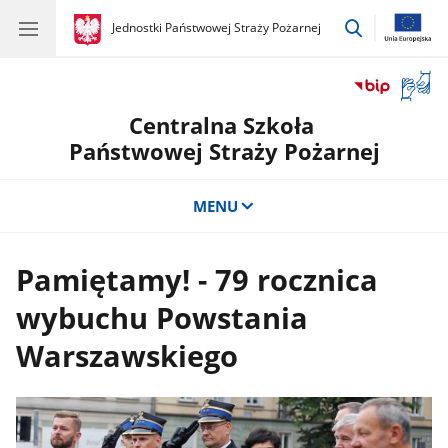
przejdź
gov.pl
Jednostki Państwowej Straży Pożarnej
gov.pl
Jednostki
do
Państwowej
wyszukiwar
Straży
Otwór
Pożarnej
okno
Centralna Szkoła
z
tłuma
Państwowej Straży Pożarnej
języka
migow
MENU
Pamiętamy! - 79 rocznica
wybuchu Powstania
Warszawskiego