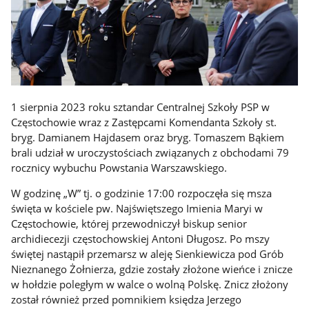
1 sierpnia 2023 roku sztandar Centralnej Szkoły PSP w
Częstochowie wraz z Zastępcami Komendanta Szkoły st.
bryg. Damianem Hajdasem oraz bryg. Tomaszem Bąkiem
brali udział w uroczystościach związanych z obchodami 79
rocznicy wybuchu Powstania Warszawskiego.
W godzinę „W” tj. o godzinie 17:00 rozpoczęła się msza
święta w kościele pw. Najświętszego Imienia Maryi w
Częstochowie, której przewodniczył biskup senior
archidiecezji częstochowskiej Antoni Długosz. Po mszy
świętej nastąpił przemarsz w aleję Sienkiewicza pod Grób
Nieznanego Żołnierza, gdzie zostały złożone wieńce i znicze
w hołdzie poległym w walce o wolną Polskę. Znicz złożony
został również przed pomnikiem księdza Jerzego